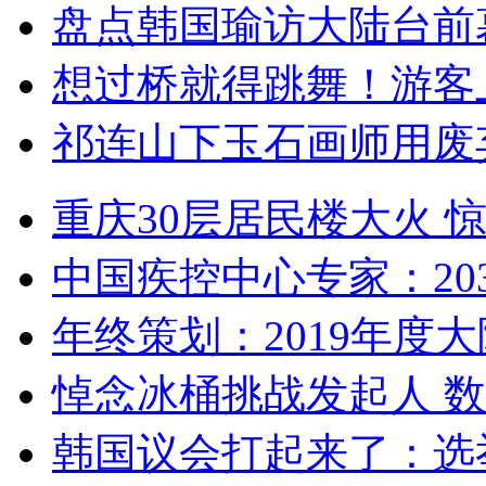
盘点韩国瑜访大陆台前
想过桥就得跳舞！游客
祁连山下玉石画师用废
重庆30层居民楼大火
中国疾控中心专家：203
年终策划：2019年度大陆
悼念冰桶挑战发起人 数百
韩国议会打起来了：选举