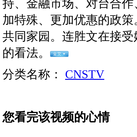
持、金融市场、对台合作
女孩北京地铁殴打老人 痛下狠手拳打脚踢
加特殊、更加优惠的政策
无痛分娩是否安全 医生回应
共同家园。连胜文在接受
的看法。
外交部：反对强权政治霸凌主义
分类名称：
CNSTV
外交部：有关国家言论片面不公正
安徽一实载49人客车翻车
您看完该视频的心情