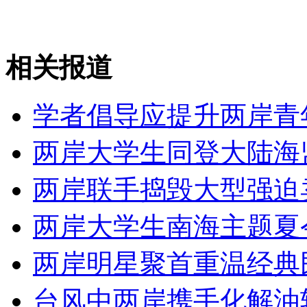
走！跟着总书记去植树
消防员救轻生者
花炮节热闹非凡
减压"枕头大战"
相关报道
学者倡导应提升两岸青
纽约上演“枕头大战”
两岸大学生同登大陆海
司机酒驾遇交警 急速倒车逃窜
两岸联手捣毁大型强迫
两岸大学生南海主题夏
两岸明星聚首重温经典
台风中两岸携手化解油轮