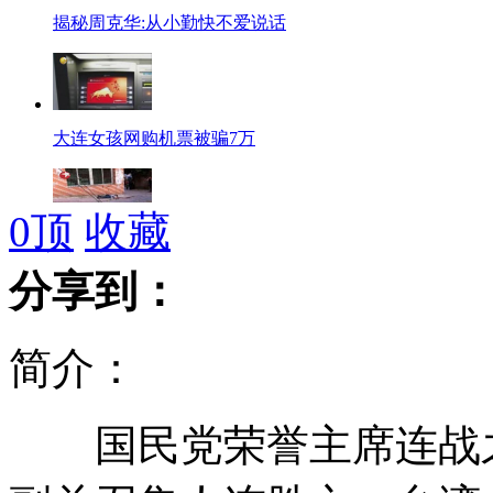
揭秘周克华:从小勤快不爱说话
大连女孩网购机票被骗7万
0
顶
收藏
周克华携带包内搜出两张电影票
分享到：
简介：
媳妇跟婆婆吵架赌气闹市卖女儿
国民党荣誉主席连战之
周克华神秘女友已被警方拘捕