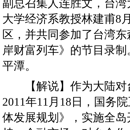
副总召集人连胜文，台湾
大学经济系教授林建甫8
警方披露周克华扬言要干一更大案子
区，并共同参加了台湾东
岸财富列车》的节目录制
周克华作案前与女友交流想法思路
平潭。
【解说】作为大陆对台
张娜拉赞林志颖比自己"嫩"
2011年11月18日，国
山西运城恶犬咬伤多人 警民合力深夜将其击毙
体发展规划》，实施全岛