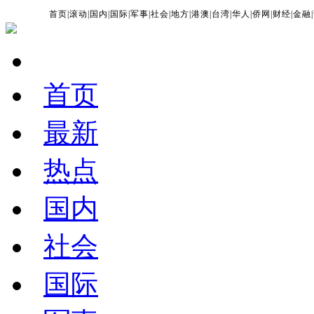
首页
|
滚动
|
国内
|
国际
|
军事
|
社会
|
地方
|
港澳
|
台湾
|
华人
|
侨网
|
财经
|
金融
|
首页
最新
热点
国内
社会
国际