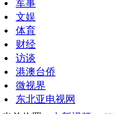
军事
文娱
体育
财经
访谈
港澳台侨
微视界
东北亚电视网