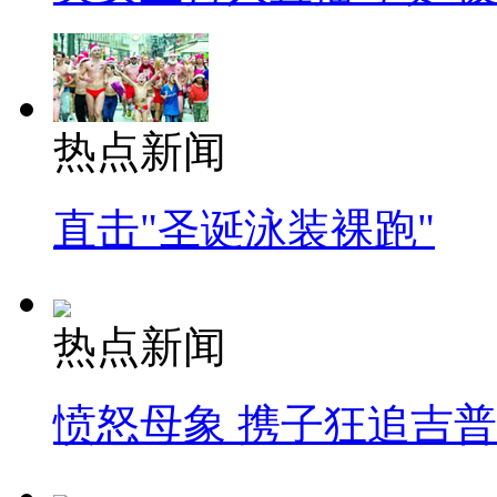
热点新闻
直击"圣诞泳装裸跑"
热点新闻
愤怒母象 携子狂追吉