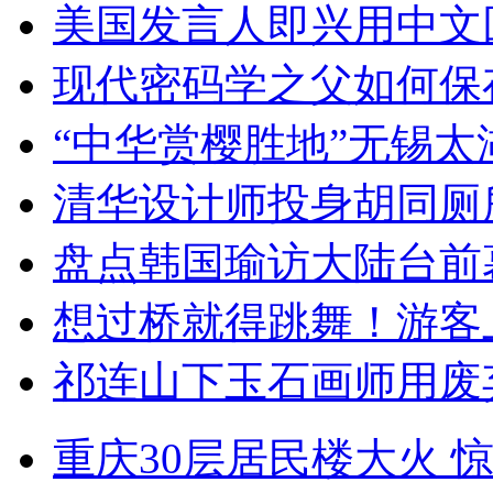
美国发言人即兴用中文
现代密码学之父如何保
“中华赏樱胜地”无锡
清华设计师投身胡同厕
盘点韩国瑜访大陆台前
想过桥就得跳舞！游客
祁连山下玉石画师用废
重庆30层居民楼大火