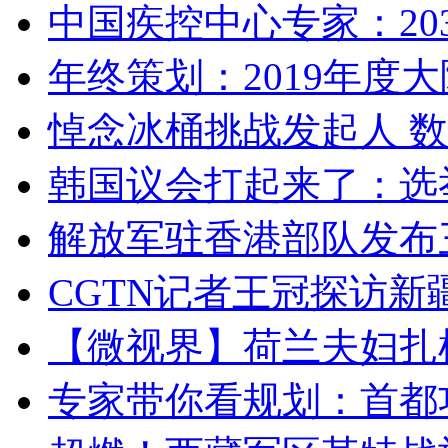
中国疾控中心专家：203
年终策划：2019年度大陆
悼念冰桶挑战发起人 数百
韩国议会打起来了：选举
解放军驻香港部队发布三
CGTN记者王冠探访新疆
【微视界】荷兰夫妇扎根青
专家带你看规划：首都功