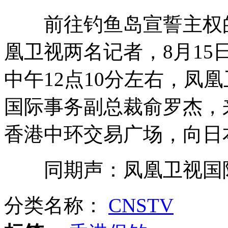
前往钓鱼岛宣誓主权的
叙利亚电视台被绑架人员获救
凰卫视两名记者，8月15
中午12点10分左右，凤
中国海军综合演练检验女兵作战能力
国际事务副总裁俞罗杰，
香港中环交易广场，向日
电商价格大战 消费者质疑炒作
同期声：凤凰卫视国际
天热易中暑 医院开设高温门诊
分类名称：
CNSTV