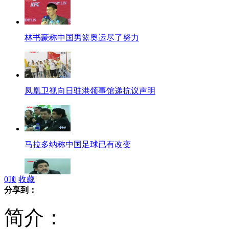
林书豪称中国男篮奥运尽了努力
凤凰卫视向日驻港领事馆递抗议声明
马拉多纳称中国足球已有改变
0
顶
收藏
分享到：
马拉多纳谈中国足球:热爱更重要
简介：