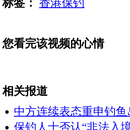
标签：
香港保钓
三亚酒店住客中毒系细菌性食物中毒
山西运城恶犬咬伤多人 警民合力深夜将其击毙
您看完该视频的心情
女孩北京地铁殴打老人 痛下狠手拳打脚踢
无痛分娩是否安全 医生回应
相关报道
外交部：反对强权政治霸凌主义
中方连续表态重申钓鱼
外交部：有关国家言论片面不公正
保钓人士否认“非法入境