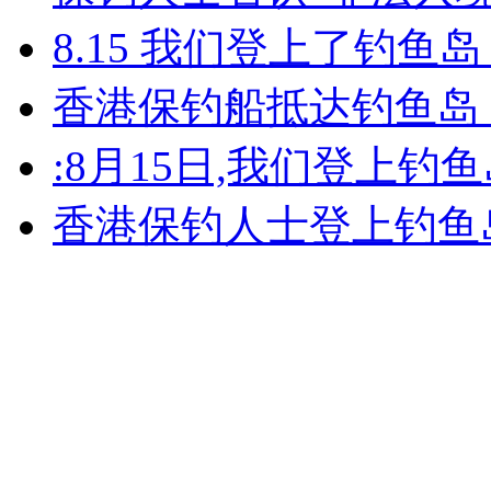
8.15 我们登上了钓鱼
安徽一实载49人客车翻车
香港保钓船抵达钓鱼岛
:8月15日,我们登上钓鱼
走！跟着总书记去植树
香港保钓人士登上钓鱼岛
消防员救轻生者
花炮节热闹非凡
减压"枕头大战"
纽约上演“枕头大战”
司机酒驾遇交警 急速倒车逃窜