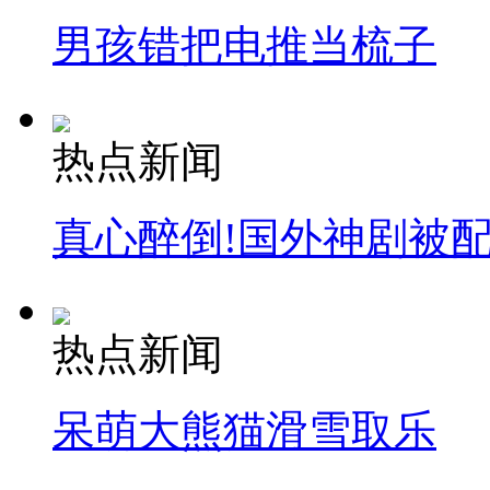
男孩错把电推当梳子
热点新闻
真心醉倒!国外神剧被
热点新闻
呆萌大熊猫滑雪取乐