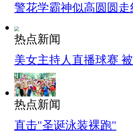
警花学霸神似高圆圆走
热点新闻
美女主持人直播球赛 
热点新闻
直击"圣诞泳装裸跑"