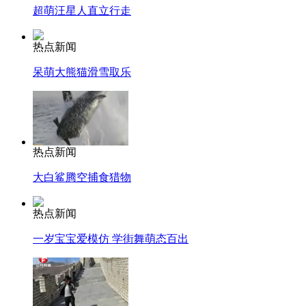
超萌汪星人直立行走
热点新闻
呆萌大熊猫滑雪取乐
热点新闻
大白鲨腾空捕食猎物
热点新闻
一岁宝宝爱模仿 学街舞萌态百出