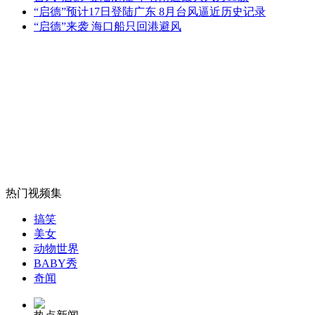
榴莲配酒变夺命砒霜
“启德”预计17日登陆广东 8月台风逼近历史记录
“启德”来袭 海口船只回港避风
山西运城恶犬咬伤多人 警民合力深夜将其击毙
女孩北京地铁殴打老人 痛下狠手拳打脚踢
无痛分娩是否安全 医生回应
热门视频集
搞笑
外交部：反对强权政治霸凌主义
美女
动物世界
BABY秀
外交部：有关国家言论片面不公正
奇闻