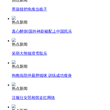
热点新闻
男孩错把电推当梳子
安徽一实载49人客车翻车
热点新闻
真心醉倒!国外神剧被配上中国民乐
走！跟着总书记去植树
热点新闻
呆萌大熊猫滑雪取乐
消防员救轻生者
花炮节热闹非凡
减压"枕头大战"
热点新闻
狗教练陪伴最胖猫咪 训练成功瘦身
纽约上演“枕头大战”
热点新闻
汉服仕女照相馆走红网络
司机酒驾遇交警 急速倒车逃窜