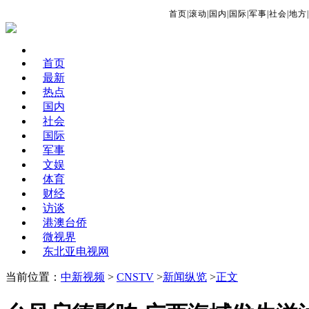
首页
|
滚动
|
国内
|
国际
|
军事
|
社会
|
地方
|
首页
最新
热点
国内
社会
国际
军事
文娱
体育
财经
访谈
港澳台侨
微视界
东北亚电视网
当前位置：
中新视频
>
CNSTV
>
新闻纵览
>
正文