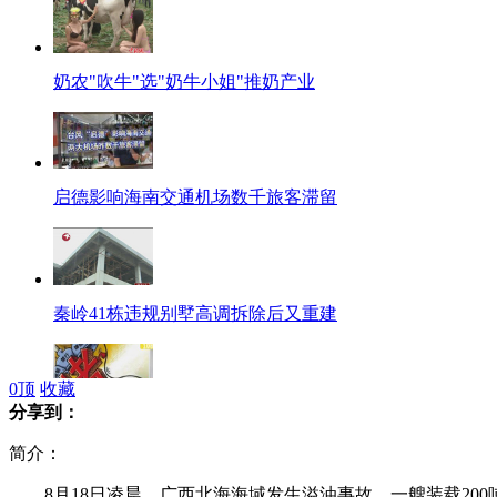
奶农"吹牛"选"奶牛小姐"推奶产业
启德影响海南交通机场数千旅客滞留
秦岭41栋违规别墅高调拆除后又重建
0
顶
收藏
分享到：
北京尾号限行政策延至2015年
简介：
8月18日凌晨，广西北海海域发生溢油事故，一艘装载200