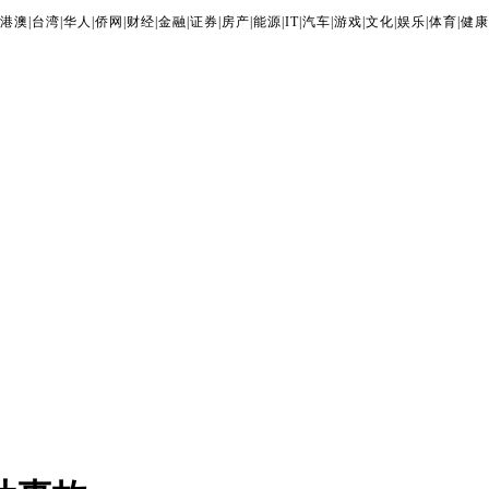
港澳
|
台湾
|
华人
|
侨网
|
财经
|
金融
|
证券
|
房产
|
能源
|
IT
|
汽车
|
游戏
|
文化
|
娱乐
|
体育
|
健康