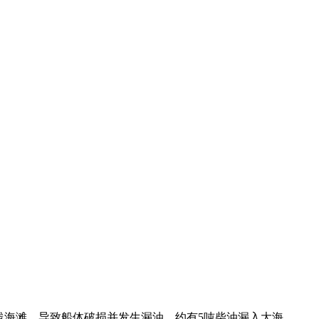
搁浅海滩，导致船体破损并发生漏油。约有5吨柴油漏入大海。