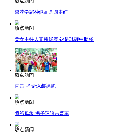
热点新闻
警花学霸神似高圆圆走红
热点新闻
美女主持人直播球赛 被足球砸中脑袋
热点新闻
直击"圣诞泳装裸跑"
热点新闻
愤怒母象 携子狂追吉普车
热点新闻