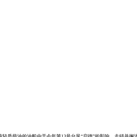
吨轻质柴油的油船由于今年第13号台风“启德”的影响，走锚并