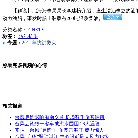
【解说】北海海事局局长李建榜介绍，发生溢油事故的油船为“北
台风夺儿命 83岁诚信老爹替儿还债
动力油船，事发时船上装载有200吨轻质柴油。
分类名称：
CNSTV
标签：
防汛抗洪
专题：
2012年抗洪救灾
汽修厂招揽生意 私改路标引车逆行
您看完该视频的心情
击毙周克华警察:他很凶残不会自杀
相关报道
80后新婚夫妻报纸做婚纱称有情调
台风启德影响海南交通 机场数千旅客滞留
台风启德致一客车被洪水围困 26人遇险
实拍：台风“启德”正面袭击湛江 威力惊人
台风“启德”登陆湛江 中心附近最大风力13级