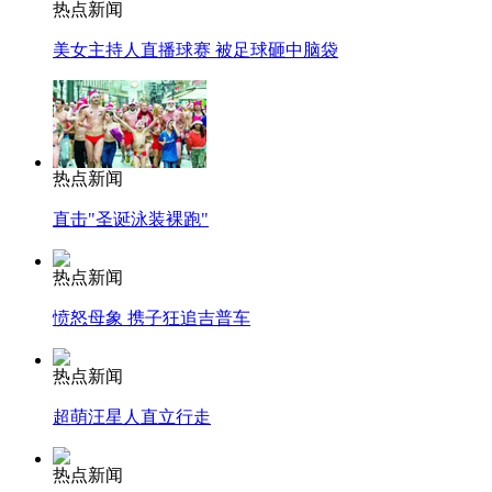
热点新闻
美女主持人直播球赛 被足球砸中脑袋
热点新闻
直击"圣诞泳装裸跑"
热点新闻
愤怒母象 携子狂追吉普车
热点新闻
超萌汪星人直立行走
热点新闻