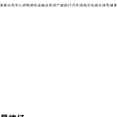
港澳
|
台湾
|
华人
|
侨网
|
财经
|
金融
|
证券
|
房产
|
能源
|
IT
|
汽车
|
游戏
|
文化
|
娱乐
|
体育
|
健康