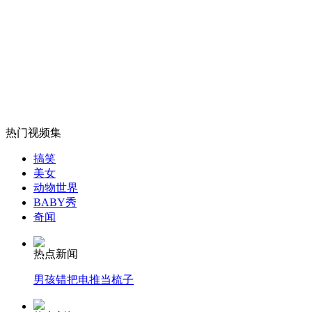
为让孩子睡得舒服 妈妈甘当“床垫”
山西运城恶犬咬伤多人 警民合力深夜将其击毙
女孩北京地铁殴打老人 痛下狠手拳打脚踢
热门视频集
搞笑
美女
无痛分娩是否安全 医生回应
动物世界
BABY秀
奇闻
外交部：反对强权政治霸凌主义
热点新闻
外交部：有关国家言论片面不公正
男孩错把电推当梳子