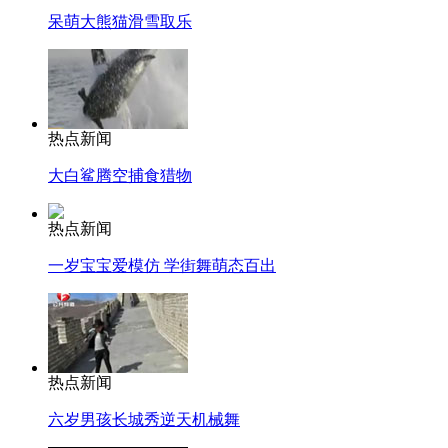
呆萌大熊猫滑雪取乐
热点新闻
大白鲨腾空捕食猎物
热点新闻
一岁宝宝爱模仿 学街舞萌态百出
热点新闻
六岁男孩长城秀逆天机械舞