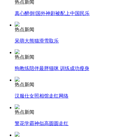
热点新闻
真心醉倒!国外神剧被配上中国民乐
安徽一实载49人客车翻车
热点新闻
呆萌大熊猫滑雪取乐
走！跟着总书记去植树
热点新闻
狗教练陪伴最胖猫咪 训练成功瘦身
消防员救轻生者
花炮节热闹非凡
减压"枕头大战"
热点新闻
汉服仕女照相馆走红网络
纽约上演“枕头大战”
热点新闻
警花学霸神似高圆圆走红
司机酒驾遇交警 急速倒车逃窜