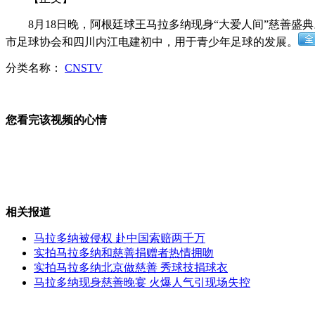
8月18日晚，阿根廷球王马拉多纳现身“大爱人间”慈善盛典
乔布斯失窃iPad落职业小丑手中
市足球协会和四川内江电建初中，用于青少年足球的发展。
分类名称：
CNSTV
菲律宾内政部长坠机生死不明
您看完该视频的心情
家中连续被盗 主人无奈贴财产清单
相关报道
马拉多纳被侵权 赴中国索赔两千万
主人专心摄影 狗狗好奇张望
实拍马拉多纳和慈善捐赠者热情拥吻
实拍马拉多纳北京做慈善 秀球技捐球衣
马拉多纳现身慈善晚宴 火爆人气引现场失控