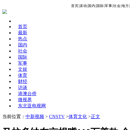
首页
|
滚动
|
国内
|
国际
|
军事
|
社会
|
地方
|
首页
最新
热点
国内
社会
国际
军事
文娱
体育
财经
访谈
港澳台侨
微视界
东北亚电视网
当前位置：
中新视频
>
CNSTV
>
体育文化
>
正文