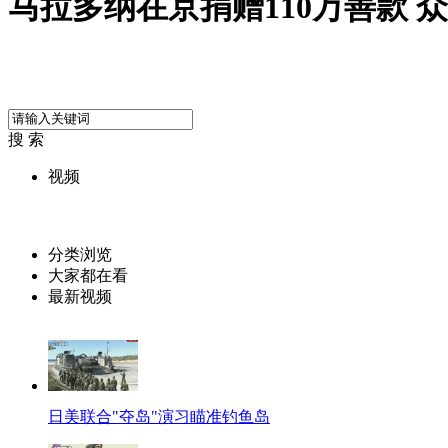
马拉多纳在京捐赠110万善款 
搜 索
视频
分类浏览
大家都在看
最新视频
日美联合"夺岛"演习瞄准钓鱼岛