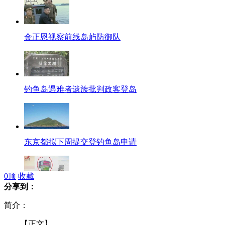
金正恩视察前线岛屿防御队
钓鱼岛遇难者遗族批判政客登岛
东京都拟下周提交登钓鱼岛申请
0
顶
收藏
分享到：
男子爬25米高广告塔上骂街
简介：
【正文】