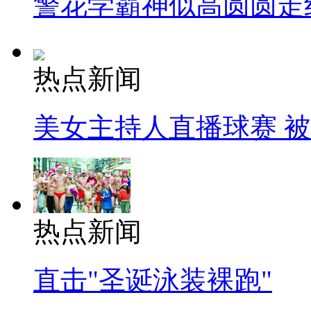
警花学霸神似高圆圆走
热点新闻
美女主持人直播球赛 
热点新闻
直击"圣诞泳装裸跑"