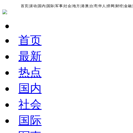
首页
|
滚动
|
国内
|
国际
|
军事
|
社会
|
地方
|
港澳
|
台湾
|
华人
|
侨网
|
财经
|
金融
|
首页
最新
热点
国内
社会
国际