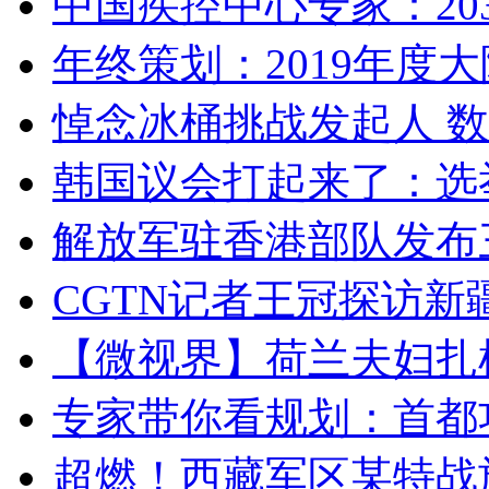
中国疾控中心专家：203
年终策划：2019年度大陆
悼念冰桶挑战发起人 数百
韩国议会打起来了：选举
解放军驻香港部队发布三
CGTN记者王冠探访新疆
【微视界】荷兰夫妇扎根青
专家带你看规划：首都功
超燃！西藏军区某特战