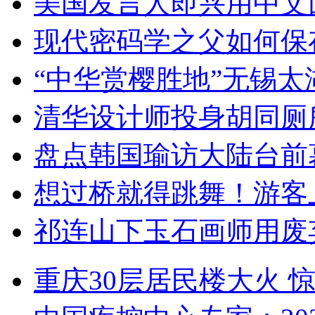
美国发言人即兴用中文
现代密码学之父如何保
“中华赏樱胜地”无锡
清华设计师投身胡同厕
盘点韩国瑜访大陆台前
想过桥就得跳舞！游客
祁连山下玉石画师用废
重庆30层居民楼大火