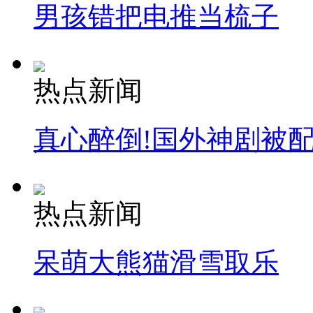
男孩错把电推当梳子
热点新闻
真心醉倒!国外神剧被
热点新闻
呆萌大熊猫滑雪取乐