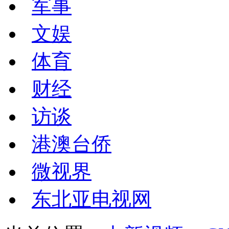
军事
文娱
体育
财经
访谈
港澳台侨
微视界
东北亚电视网