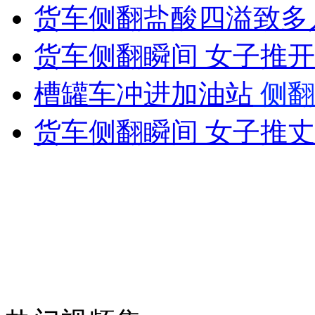
走！跟着总书记去植树
货车侧翻盐酸四溢致多人
货车侧翻瞬间 女子推
消防员救轻生者
花炮节热闹非凡
减压"枕头大战"
槽罐车冲进加油站
侧翻
货车侧翻瞬间 女子推
纽约上演“枕头大战”
司机酒驾遇交警 急速倒车逃窜