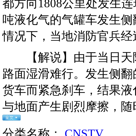
都方向1808公里处发生
吨液化气的气罐车发生侧
四川麻将大赛落幕 天府雀王出炉
情况下，当地消防官兵经
【解说】由于当日天降
青涩的蜕变 孙杨梦想当歌星
路面湿滑难行。发生侧翻
货车而紧急刹车，结果液
周克华案"被误杀"民警现身辟谣
与地面产生剧烈摩擦，随
山西运城恶犬咬伤多人 警民合力深夜将其击毙
分类名称：
CNSTV