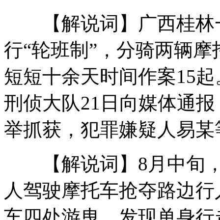
【解说词】广西桂林一
神探“亨特张”再抓“张发财”
行“轮班制”，分骑两辆
短短十余天时间作案15
江苏连云港罕见奇观:蛤蟆爬墙
刑侦大队21日向媒体通
举抓获，犯罪嫌疑人易某
实录：“启丰二号” 保钓船安全返港
【解说词】8月中旬，
梁静茹透视装火辣 杨幂回应分手猜疑
人驾驶摩托车抢夺路边行
车四处游曳，发现单身行