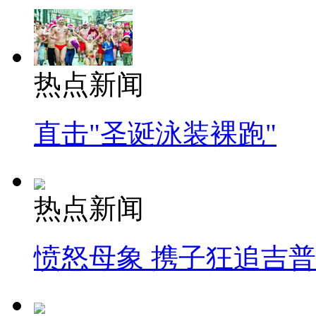
热点新闻
直击"圣诞泳装裸跑"
热点新闻
愤怒母象 携子狂追吉