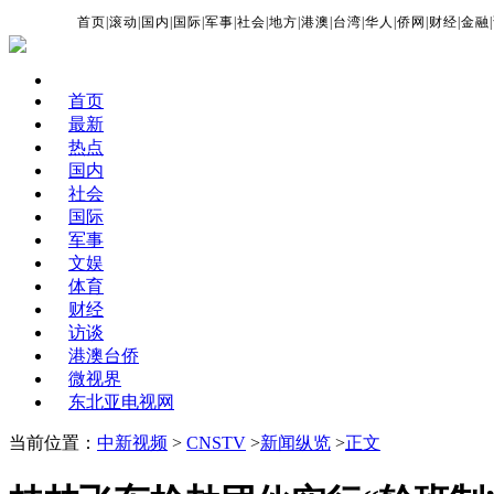
首页
|
滚动
|
国内
|
国际
|
军事
|
社会
|
地方
|
港澳
|
台湾
|
华人
|
侨网
|
财经
|
金融
|
首页
最新
热点
国内
社会
国际
军事
文娱
体育
财经
访谈
港澳台侨
微视界
东北亚电视网
当前位置：
中新视频
>
CNSTV
>
新闻纵览
>
正文