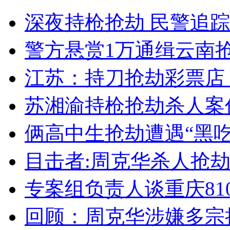
深夜持枪抢劫 民警追
安徽一实载49人客车翻车
警方悬赏1万通缉云南
江苏：持刀抢劫彩票店 
走！跟着总书记去植树
苏湘渝持枪抢劫杀人案
消防员救轻生者
花炮节热闹非凡
减压"枕头大战"
俩高中生抢劫遭遇“黑吃
目击者:周克华杀人抢
纽约上演“枕头大战”
专案组负责人谈重庆81
回顾：周克华涉嫌多宗
司机酒驾遇交警 急速倒车逃窜