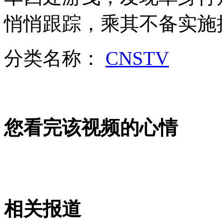
监拍“夺刀哥”便利店勇斗歹徒
悄悄跟踪，乘其不备实施
山西运城恶犬咬伤多人 警民合力深夜将其击毙
分类名称：
CNSTV
女孩北京地铁殴打老人 痛下狠手拳打脚踢
您看完该视频的心情
无痛分娩是否安全 医生回应
外交部：反对强权政治霸凌主义
外交部：有关国家言论片面不公正
相关报道