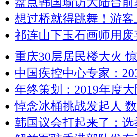
盘点韩国瑜访大陆台前
想过桥就得跳舞！游客
祁连山下玉石画师用废
重庆30层居民楼大火
中国疾控中心专家：203
年终策划：2019年度大陆
悼念冰桶挑战发起人 数百
韩国议会打起来了：选举