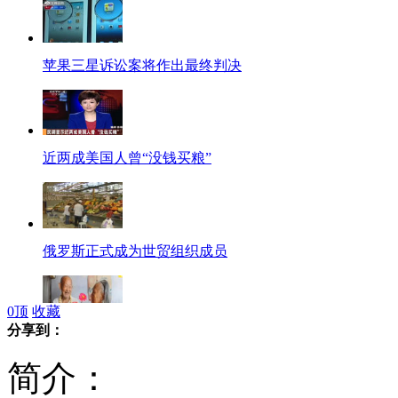
苹果三星诉讼案将作出最终判决
近两成美国人曾“没钱买粮”
俄罗斯正式成为世贸组织成员
0
顶
收藏
分享到：
百岁夫妻的第83个七夕节
简介：