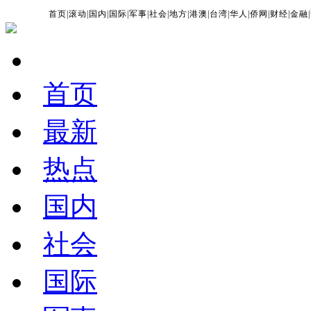
首页
|
滚动
|
国内
|
国际
|
军事
|
社会
|
地方
|
港澳
|
台湾
|
华人
|
侨网
|
财经
|
金融
|
首页
最新
热点
国内
社会
国际