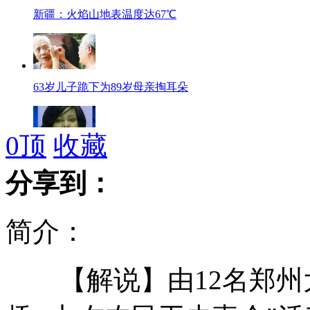
新疆：火焰山地表温度达67℃
63岁儿子跪下为89岁母亲掏耳朵
0
顶
收藏
美国：女子斩首亲子后自杀
分享到：
简介：
沈阳：27株30多年道旁大树被砍
【解说】由12名郑州大
韩提前建造第二艘独岛级攻击舰