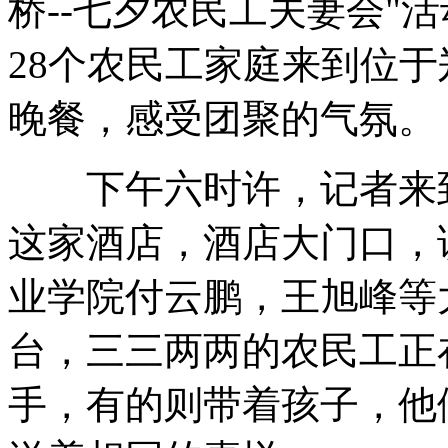
桥--七夕农民工夫妻会"
28个农民工家庭来到位
远火武器系统增程弹实弹射击
晚餐，感受团聚的气氛。
下午六时许，记者来到
回顾阳明滩大桥通车盛大场面
这家酒店，酒店大门口，
业学院付云鹏，王旭峰等
韩国法院判三星苹果互侵专利
台，三三两两的农民工正
山西运城恶犬咬伤多人 警民合力深夜将其击毙
手，有的则带着孩子，他