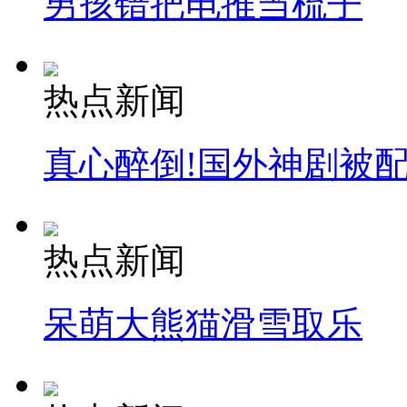
男孩错把电推当梳子
热点新闻
真心醉倒!国外神剧被
热点新闻
呆萌大熊猫滑雪取乐