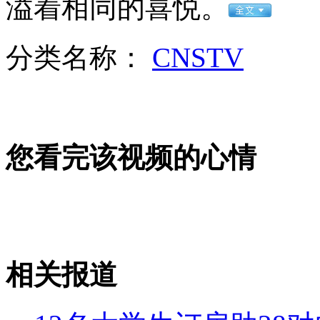
溢着相同的喜悦。
女孩北京地铁殴打老人 痛下狠手拳打脚踢
分类名称：
CNSTV
无痛分娩是否安全 医生回应
外交部：反对强权政治霸凌主义
您看完该视频的心情
外交部：有关国家言论片面不公正
安徽一实载49人客车翻车
相关报道