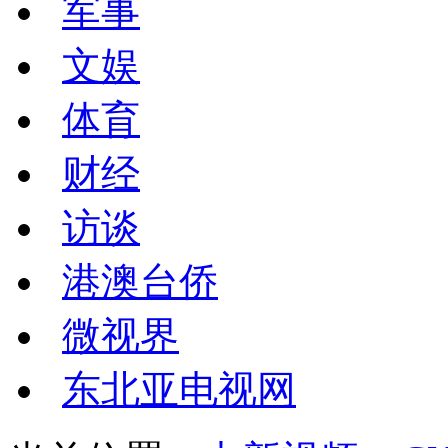
军事
文娱
体育
财经
访谈
港澳台侨
微视界
东北亚电视网