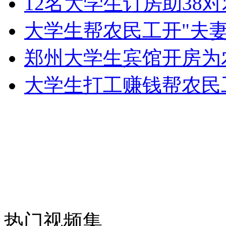
12名大学生订房助38
走！跟着总书记去植树
大学生帮农民工开"夫妻
消防员救轻生者
花炮节热闹非凡
减压"枕头大战"
郑州大学生宾馆开房为
大学生打工赚钱帮农民
纽约上演“枕头大战”
司机酒驾遇交警 急速倒车逃窜
热门视频集