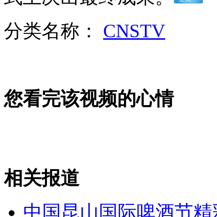
"月光女神"或成第八名太空游客
分类名称：
CNSTV
山西运城恶犬咬伤多人 警民合力深夜将其击毙
女孩北京地铁殴打老人 痛下狠手拳打脚踢
您看完该视频的心情
无痛分娩是否安全 医生回应
外交部：反对强权政治霸凌主义
相关报道
外交部：有关国家言论片面不公正
中国昆山国际啤酒节精