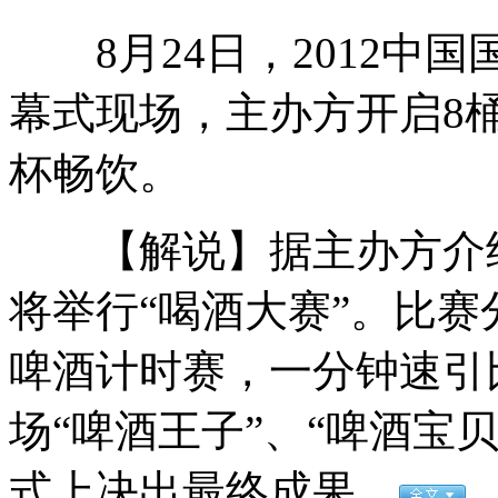
8月24日，2012中
章子怡收到威胁短信“别去宣传”
幕式现场，主办方开启8
杯畅饮。
大连男孩上节目模仿刘翔 表演跨栏
【解说】据主办方介绍
爆笑配音甄嬛版《非诚勿扰》
将举行“喝酒大赛”。比赛
啤酒计时赛，一分钟速引
妻子无人让座 丈夫打占座小伙耳光
场“啤酒王子”、“啤酒宝
式上决出最终成果。