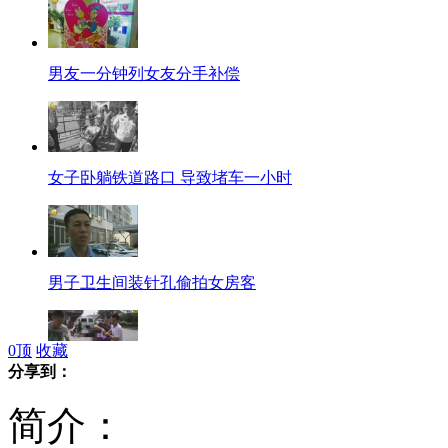
男友一分钟列女友分手补偿
女子卧躺铁道路口 导致堵车一小时
男子卫生间装针孔偷拍女房客
0
顶
收藏
分享到：
女子见网友找工作 被拍裸照
简介：