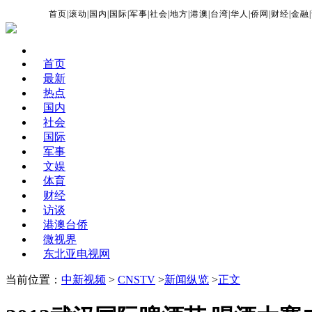
首页
|
滚动
|
国内
|
国际
|
军事
|
社会
|
地方
|
港澳
|
台湾
|
华人
|
侨网
|
财经
|
金融
|
首页
最新
热点
国内
社会
国际
军事
文娱
体育
财经
访谈
港澳台侨
微视界
东北亚电视网
当前位置：
中新视频
>
CNSTV
>
新闻纵览
>
正文