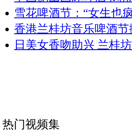
雪花啤酒节：“女生也疯
安徽一实载49人客车翻车
香港兰桂坊音乐啤酒节
日美女香吻助兴 兰桂
走！跟着总书记去植树
消防员救轻生者
花炮节热闹非凡
减压"枕头大战"
纽约上演“枕头大战”
热门视频集
司机酒驾遇交警 急速倒车逃窜