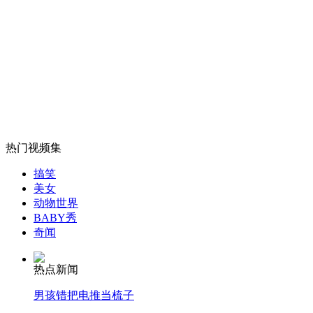
俄一男子2小时未挤上地铁获赔
山西运城恶犬咬伤多人 警民合力深夜将其击毙
女孩北京地铁殴打老人 痛下狠手拳打脚踢
热门视频集
搞笑
无痛分娩是否安全 医生回应
美女
动物世界
BABY秀
外交部：反对强权政治霸凌主义
奇闻
热点新闻
外交部：有关国家言论片面不公正
男孩错把电推当梳子