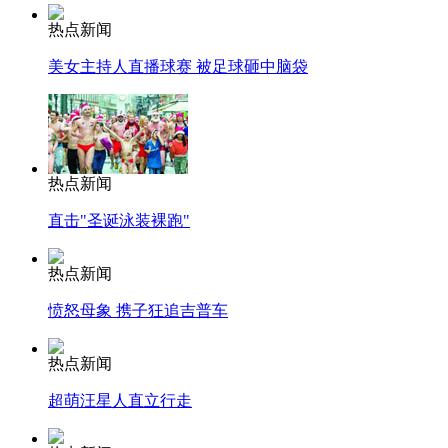
热点新闻
美女主持人直播球赛 被足球砸中脑袋
热点新闻
直击"圣诞泳装裸跑"
热点新闻
愤怒母象 携子狂追吉普车
热点新闻
超萌汪星人直立行走