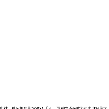
站，总装机容量为585万千瓦。而科技环保成为该水电站最大