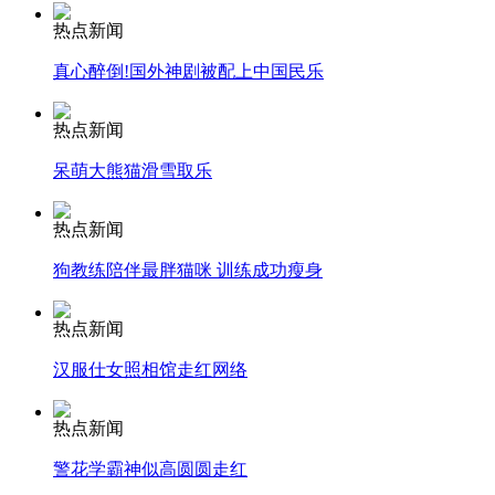
热点新闻
安徽一实载49人客车翻车
真心醉倒!国外神剧被配上中国民乐
热点新闻
呆萌大熊猫滑雪取乐
走！跟着总书记去植树
热点新闻
消防员救轻生者
花炮节热闹非凡
减压"枕头大战"
狗教练陪伴最胖猫咪 训练成功瘦身
热点新闻
汉服仕女照相馆走红网络
纽约上演“枕头大战”
热点新闻
司机酒驾遇交警 急速倒车逃窜
警花学霸神似高圆圆走红