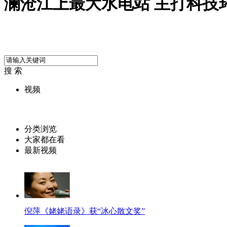
澜沧江上最大水电站 主打科技
搜 索
视频
分类浏览
大家都在看
最新视频
倪萍《姥姥语录》获“冰心散文奖”