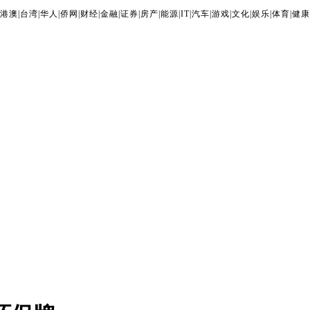
港澳
|
台湾
|
华人
|
侨网
|
财经
|
金融
|
证券
|
房产
|
能源
|
IT
|
汽车
|
游戏
|
文化
|
娱乐
|
体育
|
健康