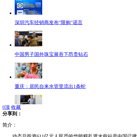
深圳汽车经销商发布"限购"谣言
中国男子国外珠宝展吞下昂贵钻石
重庆：居民自来水管里流出1条蛇
0
顶
收藏
分享到：
新生携父骑自行车31天跨7省上大学
简介：
动态总投资611亿元人民币的华能糯扎渡水电站是中国已建