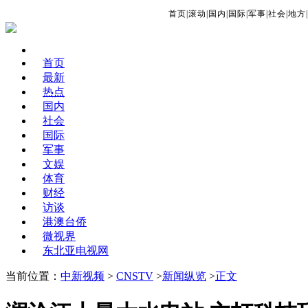
首页
|
滚动
|
国内
|
国际
|
军事
|
社会
|
地方
|
首页
最新
热点
国内
社会
国际
军事
文娱
体育
财经
访谈
港澳台侨
微视界
东北亚电视网
当前位置：
中新视频
>
CNSTV
>
新闻纵览
>
正文