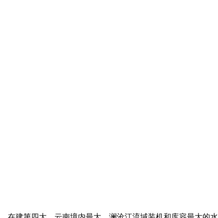
、在建第四大，云南境内最大，澜沧江流域装机和库容最大的水电