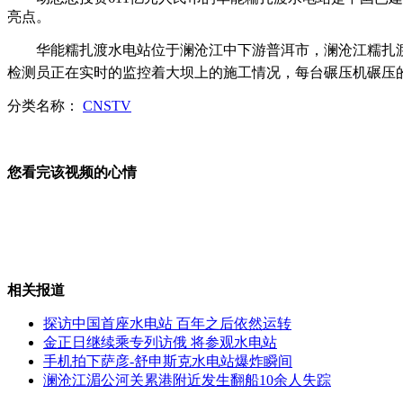
亮点。
方便面＋火腿肠＝高血压＋钙流失
华能糯扎渡水电站位于澜沧江中下游普洱市，澜沧江糯扎渡
检测员正在实时的监控着大坝上的施工情况，每台碾压机碾压
分类名称：
CNSTV
美国第一夫人米歇尔演讲人气旺
您看完该视频的心情
朝鲜第一夫人李雪穿着打破禁忌
相关报道
“隐形丝袜”网上热销 专家称易堵塞毛孔
探访中国首座水电站 百年之后依然运转
金正日继续乘专列访俄 将参观水电站
手机拍下萨彦-舒申斯克水电站爆炸瞬间
澜沧江湄公河关累港附近发生翻船10余人失踪