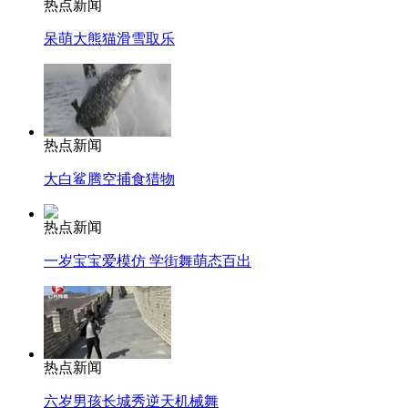
热点新闻
呆萌大熊猫滑雪取乐
热点新闻
大白鲨腾空捕食猎物
热点新闻
一岁宝宝爱模仿 学街舞萌态百出
热点新闻
六岁男孩长城秀逆天机械舞