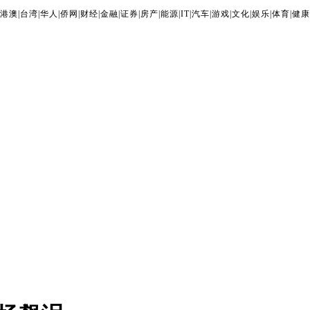
港澳
|
台湾
|
华人
|
侨网
|
财经
|
金融
|
证券
|
房产
|
能源
|
IT
|
汽车
|
游戏
|
文化
|
娱乐
|
体育
|
健康