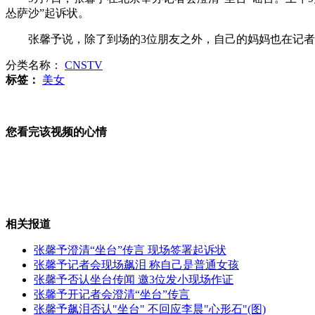
怂萨沙”起诉状。
俄罗斯将打造海上反导系统
张馨予说，除了到场的3位朋友之外，自己的妈妈也在记者
分类名称：
CNSTV
标签：
美女
普京:只关心美国政府路线
您看完该视频的心情
韩国拟延长导弹射程遭日本反对
相关报道
张馨予澄清“坐台”传言 现场签署起诉状
彝良:震后又发余震 已致20人遇难
张馨予记者会现场飙泪 称自己是普通女孩
张馨予否认坐台传闻 邀3位发小现场作证
张馨予开记者会澄清“坐台”传言
张馨予飙泪否认"坐台" 不回应李晨"心形石"(图)