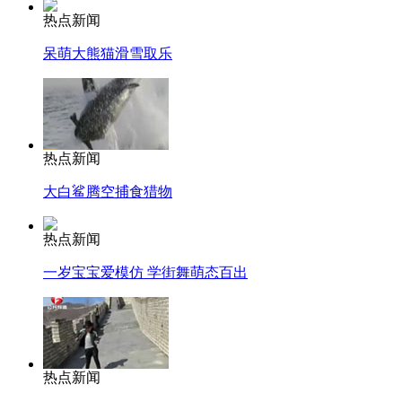
热点新闻
呆萌大熊猫滑雪取乐
热点新闻
大白鲨腾空捕食猎物
热点新闻
一岁宝宝爱模仿 学街舞萌态百出
热点新闻