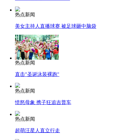
热点新闻
美女主持人直播球赛 被足球砸中脑袋
热点新闻
直击"圣诞泳装裸跑"
热点新闻
愤怒母象 携子狂追吉普车
热点新闻
超萌汪星人直立行走