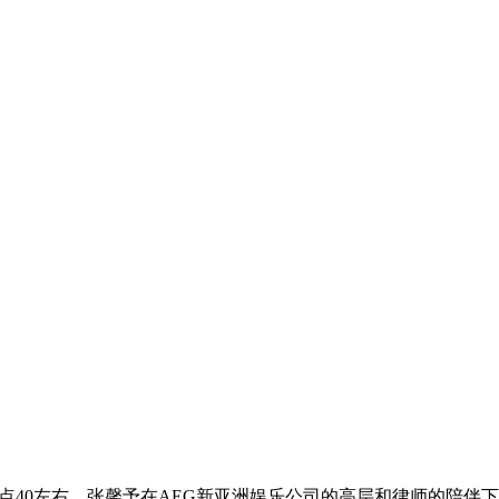
点40左右，张馨予在AEG新亚洲娱乐公司的高层和律师的陪伴