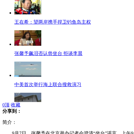
王在希：望两岸携手捍卫钓鱼岛主权
张馨予飙泪否认曾坐台 拒谈李晨
中美首次举行海上联合搜救演习
0
顶
收藏
分享到：
云南彝良发生"双震"已致24人遇难
简介：
9月7日，张馨予在北京举办记者会澄清“坐台”谣言。上午9