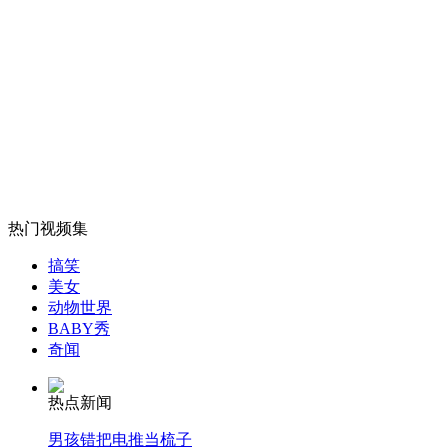
加拿大爱心人士向穷人送内裤
山西运城恶犬咬伤多人 警民合力深夜将其击毙
女孩北京地铁殴打老人 痛下狠手拳打脚踢
热门视频集
无痛分娩是否安全 医生回应
搞笑
美女
动物世界
外交部：反对强权政治霸凌主义
BABY秀
奇闻
外交部：有关国家言论片面不公正
热点新闻
男孩错把电推当梳子