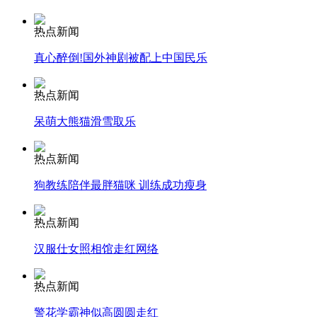
热点新闻
安徽一实载49人客车翻车
真心醉倒!国外神剧被配上中国民乐
热点新闻
走！跟着总书记去植树
呆萌大熊猫滑雪取乐
热点新闻
消防员救轻生者
花炮节热闹非凡
减压"枕头大战"
狗教练陪伴最胖猫咪 训练成功瘦身
热点新闻
纽约上演“枕头大战”
汉服仕女照相馆走红网络
热点新闻
司机酒驾遇交警 急速倒车逃窜
警花学霸神似高圆圆走红