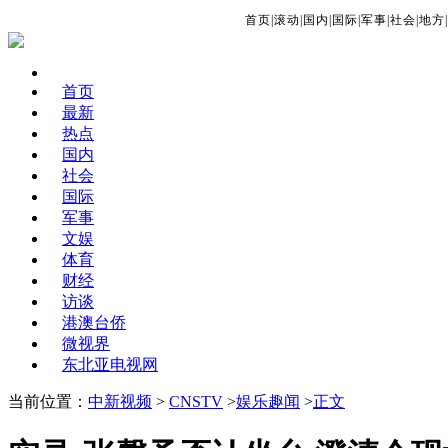
首页
|
滚动
|
国内
|
国际
|
军事
|
社会
|
地方
|
首页
最新
热点
国内
社会
国际
军事
文娱
体育
财经
访谈
港澳台侨
微视界
东北亚电视网
当前位置：
中新视频
>
CNSTV
>
娱乐趣闻
>
正文