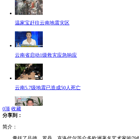
温家宝赶往云南地震灾区
云南省启动1级救灾应急响应
云南5.7级地震已造成50人死亡
0
顶
收藏
分享到：
云南昭通彝良地震发布会实录
简介：
囊括了吕德、罗丹、克洛代尔等众多欧洲著名艺术家的79件