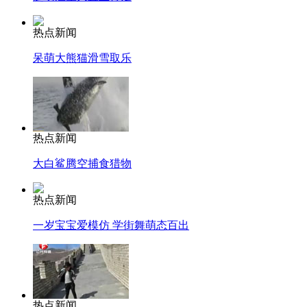
热点新闻
呆萌大熊猫滑雪取乐
热点新闻
大白鲨腾空捕食猎物
热点新闻
一岁宝宝爱模仿 学街舞萌态百出
热点新闻