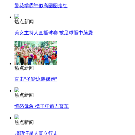
警花学霸神似高圆圆走红
热点新闻
美女主持人直播球赛 被足球砸中脑袋
热点新闻
直击"圣诞泳装裸跑"
热点新闻
愤怒母象 携子狂追吉普车
热点新闻
超萌汪星人直立行走