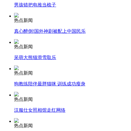
男孩错把电推当梳子
安徽一实载49人客车翻车
热点新闻
真心醉倒!国外神剧被配上中国民乐
热点新闻
走！跟着总书记去植树
呆萌大熊猫滑雪取乐
消防员救轻生者
花炮节热闹非凡
减压"枕头大战"
热点新闻
狗教练陪伴最胖猫咪 训练成功瘦身
热点新闻
纽约上演“枕头大战”
汉服仕女照相馆走红网络
司机酒驾遇交警 急速倒车逃窜
热点新闻