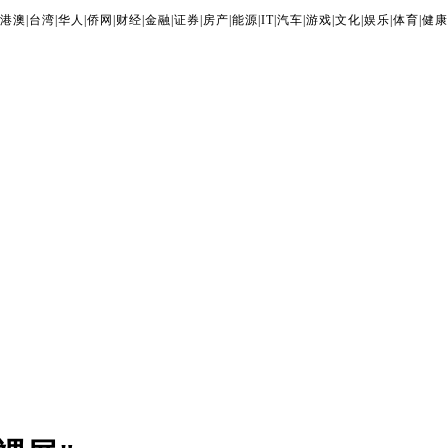
港澳
|
台湾
|
华人
|
侨网
|
财经
|
金融
|
证券
|
房产
|
能源
|
IT
|
汽车
|
游戏
|
文化
|
娱乐
|
体育
|
健康