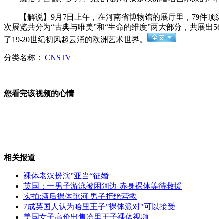
【解说】9月7日上午，在河南省博物馆的展厅里，79件顶
次展览共分为“古典与唯美”和“生命的维度”两大部分，共展出5
监拍云南彝良地震四川商场震感强烈
了19-20世纪初风起云涌的欧洲艺术世界。
分类名称：
CNSTV
云贵交界5.7级地震已致43人遇难
您看完该视频的心情
重口味玩偶：一半卖萌 一半惊悚
相关报道
裸体老汉扮演”亚当“征婚
王在希：望两岸携手捍卫钓鱼岛主权
英国：一男子游泳被困河边 赤身裸体等待救援
实拍:酒后裸体跳河 男子拒绝营救
7成英国人认为哈里王子"裸体派对"可以接受
美国女子高价出售哈里王子裸体视频