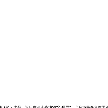
顶级艺术品，近日在河南省博物馆“裸展”，众多市民多角度零