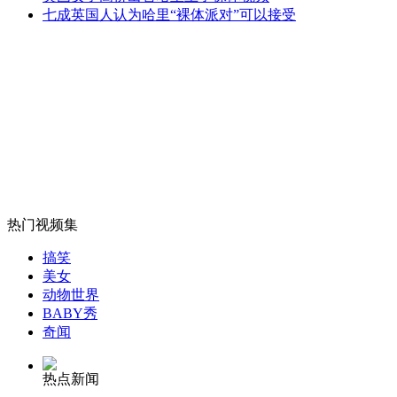
七成英国人认为哈里“裸体派对”可以接受
张馨予飙泪否认曾坐台 拒谈李晨
山西运城恶犬咬伤多人 警民合力深夜将其击毙
女孩北京地铁殴打老人 痛下狠手拳打脚踢
热门视频集
无痛分娩是否安全 医生回应
搞笑
美女
动物世界
外交部：反对强权政治霸凌主义
BABY秀
奇闻
外交部：有关国家言论片面不公正
热点新闻