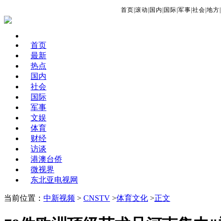
首页
|
滚动
|
国内
|
国际
|
军事
|
社会
|
地方
|
首页
最新
热点
国内
社会
国际
军事
文娱
体育
财经
访谈
港澳台侨
微视界
东北亚电视网
当前位置：
中新视频
>
CNSTV
>
体育文化
>
正文