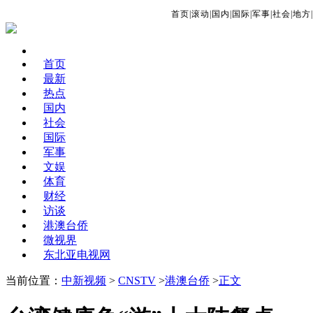
首页
|
滚动
|
国内
|
国际
|
军事
|
社会
|
地方
|
首页
最新
热点
国内
社会
国际
军事
文娱
体育
财经
访谈
港澳台侨
微视界
东北亚电视网
当前位置：
中新视频
>
CNSTV
>
港澳台侨
>
正文