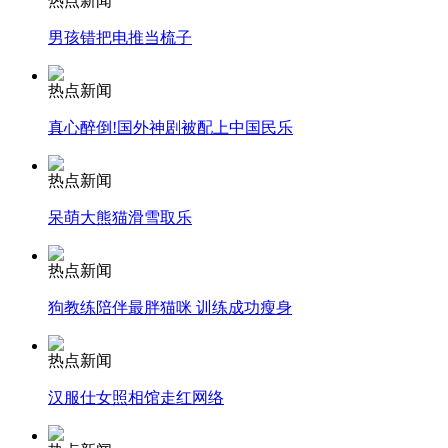
热点新闻
男孩错把电推当梳子
安徽一实载49人客车翻车
热点新闻
真心醉倒!国外神剧被配上中国民乐
走！跟着总书记去植树
热点新闻
呆萌大熊猫滑雪取乐
消防员救轻生者
花炮节热闹非凡
减压"枕头大战"
热点新闻
狗教练陪伴最胖猫咪 训练成功瘦身
纽约上演“枕头大战”
热点新闻
汉服仕女照相馆走红网络
司机酒驾遇交警 急速倒车逃窜