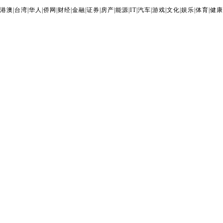
港澳
|
台湾
|
华人
|
侨网
|
财经
|
金融
|
证券
|
房产
|
能源
|
IT
|
汽车
|
游戏
|
文化
|
娱乐
|
体育
|
健康