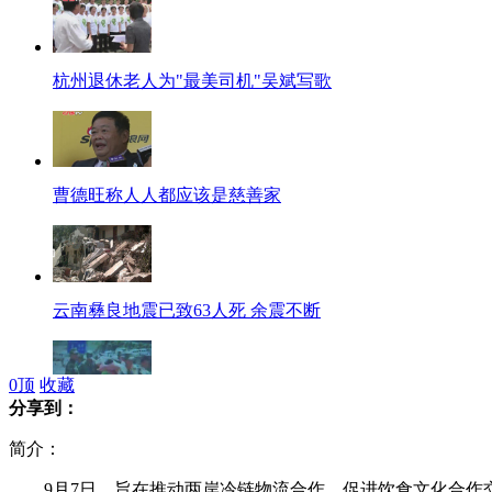
杭州退休老人为"最美司机"吴斌写歌
曹德旺称人人都应该是慈善家
云南彝良地震已致63人死 余震不断
0
顶
收藏
分享到：
云南地震已致63人死受灾人口超45万
简介：
9月7日，旨在推动两岸冷链物流合作、促进饮食文化合作交流