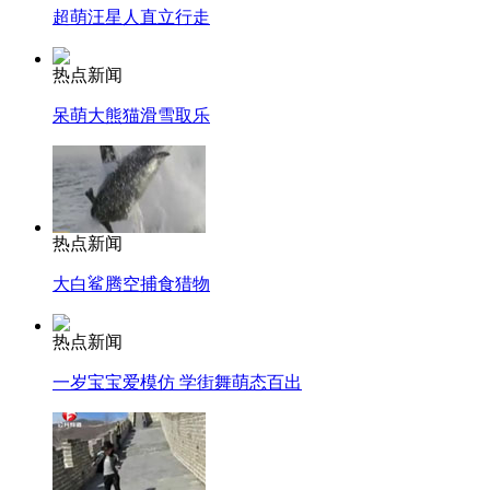
超萌汪星人直立行走
热点新闻
呆萌大熊猫滑雪取乐
热点新闻
大白鲨腾空捕食猎物
热点新闻
一岁宝宝爱模仿 学街舞萌态百出