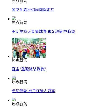
热点新闻
警花学霸神似高圆圆走红
热点新闻
美女主持人直播球赛 被足球砸中脑袋
热点新闻
直击"圣诞泳装裸跑"
热点新闻
愤怒母象 携子狂追吉普车
热点新闻