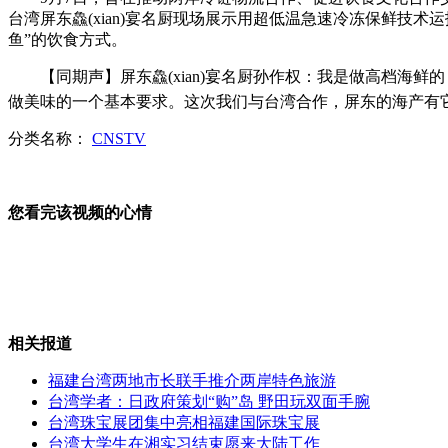
台湾屏东鱻(xian)宴名厨现场展示用超低温急速冷冻保鲜技术
鱼”的饮食方式。
实拍消防官兵紧急支援云南地震灾区
【同期声】屏东鱻(xian)宴名厨孙作权：我是做高档海鲜
做美味的一个基本要求。这次我们与台湾合作，屏东的海产有
分类名称：
CNSTV
胡杏儿买豪宅不愿再提黄宗泽
您看完该视频的心情
"最美司机"吴斌血衣首次公展
相关报道
缅边民为偷盆栽在云南持枪杀人
福建台湾两地市长联手推介两岸特色旅游
台湾学者：日政府策划“购”岛 野田玩双面手腕
台湾珠宝展团集中亮相福建国际珠宝展
台湾大学生在湘实习结束愿来大陆工作