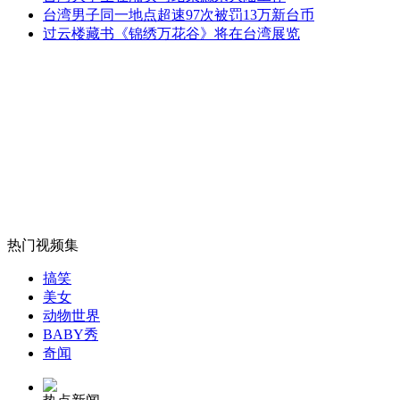
新疆塔城老年人组队跳传统萨满舞
台湾男子同一地点超速97次被罚13万新台币
过云楼藏书《锦绣万花谷》将在台湾展览
山西运城恶犬咬伤多人 警民合力深夜将其击毙
女孩北京地铁殴打老人 痛下狠手拳打脚踢
无痛分娩是否安全 医生回应
热门视频集
搞笑
外交部：反对强权政治霸凌主义
美女
动物世界
BABY秀
外交部：有关国家言论片面不公正
奇闻