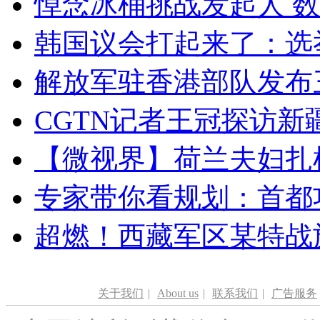
悼念冰桶挑战发起人 数百
韩国议会打起来了：选举
解放军驻香港部队发布三
CGTN记者王冠探访新疆
【微视界】荷兰夫妇扎根青
专家带你看规划：首都功
超燃！西藏军区某特战
关于我们
|
About us
|
联系我们
|
广告服务