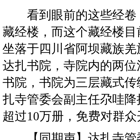
“妈妈怀里安睡”照片催泪网友
看到眼前的这些经卷，
小伙跳海自杀后悔 意外横渡杭州湾
藏经楼，而这个藏经楼目
坐落于四川省阿坝藏族羌
科学家发明新型织物可用体热充电
达扎书院，寺院内的两位活
金鹰节颁奖礼陈思成佟丽娅深情对唱
书院，书院为三层藏式传统
短信提醒违停 5分钟驶离免罚
扎寺管委会副主任尕哇降
山西运城恶犬咬伤多人 警民合力深夜将其击毙
超过10万册，免费对群众
【同期声】达扎寺管委会