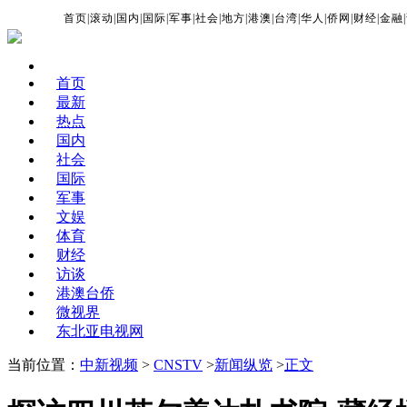
首页
|
滚动
|
国内
|
国际
|
军事
|
社会
|
地方
|
港澳
|
台湾
|
华人
|
侨网
|
财经
|
金融
|
首页
最新
热点
国内
社会
国际
军事
文娱
体育
财经
访谈
港澳台侨
微视界
东北亚电视网
当前位置：
中新视频
>
CNSTV
>
新闻纵览
>
正文