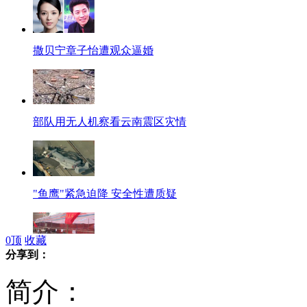
撒贝宁章子怡遭观众逼婚
部队用无人机察看云南震区灾情
"鱼鹰"紧急迫降 安全性遭质疑
0
顶
收藏
分享到：
彝良灾区医疗点:设施简易 药物充足
简介：