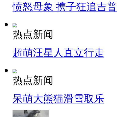
愤怒母象 携子狂追吉
热点新闻
超萌汪星人直立行走
热点新闻
呆萌大熊猫滑雪取乐