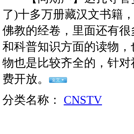
女孩北京地铁殴打老人 痛下狠手拳打脚踢
了)十多万册藏汉文书籍
无痛分娩是否安全 医生回应
佛教的经卷，里面还有很
和科普知识方面的读物，
外交部：反对强权政治霸凌主义
物也是比较齐全的，针对
外交部：有关国家言论片面不公正
费开放。
安徽一实载49人客车翻车
分类名称：
CNSTV
走！跟着总书记去植树