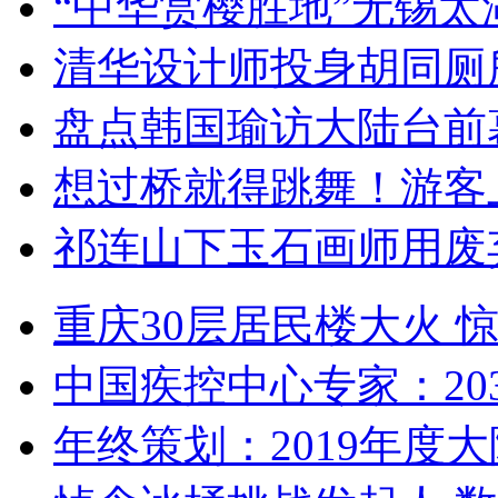
“中华赏樱胜地”无锡
清华设计师投身胡同厕
盘点韩国瑜访大陆台前
想过桥就得跳舞！游客
祁连山下玉石画师用废
重庆30层居民楼大火
中国疾控中心专家：203
年终策划：2019年度大陆