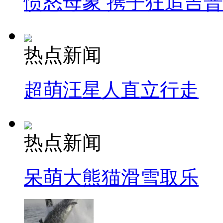
愤怒母象 携子狂追吉
热点新闻
超萌汪星人直立行走
热点新闻
呆萌大熊猫滑雪取乐