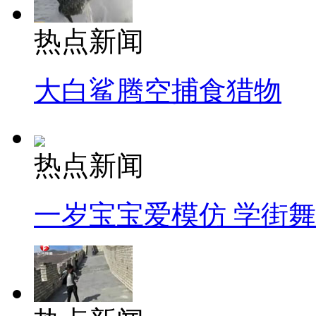
热点新闻
大白鲨腾空捕食猎物
热点新闻
一岁宝宝爱模仿 学街