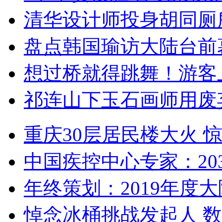
清华设计师投身胡同厕
盘点韩国瑜访大陆台前
想过桥就得跳舞！游客
祁连山下玉石画师用废
重庆30层居民楼大火
中国疾控中心专家：203
年终策划：2019年度大陆
悼念冰桶挑战发起人 数百