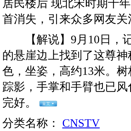
居民楼后 现北宋时期千
首消失，引来众多网友关
国防部发言人就日"购岛"发表谈话
【解说】9月10日，记
肯尼亚东南部部族冲突导致38人死亡
的悬崖边上找到了这尊神
色，坐姿，高约13米。
LV集团CEO被指为逃税申请双重国籍
踪影，手掌和手臂也已风
山西运城恶犬咬伤多人 警民合力深夜将其击毙
完好。
女孩北京地铁殴打老人 痛下狠手拳打脚踢
分类名称：
CNSTV