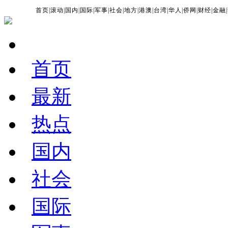
首页
|
滚动
|
国内
|
国际
|
军事
|
社会
|
地方
|
港澳
|
台湾
|
华人
|
侨网
|
财经
|
金融
|
首页
最新
热点
国内
社会
国际