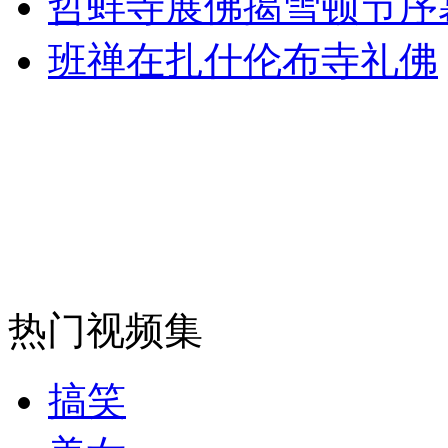
哲蚌寺展佛揭雪顿节序
消防员救轻生者
花炮节热闹非凡
减压"枕头大战"
班禅在扎什伦布寺礼佛
纽约上演“枕头大战”
司机酒驾遇交警 急速倒车逃窜
热门视频集
搞笑