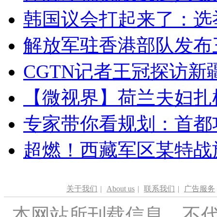
韩国议会打起来了：选举
解放军驻香港部队发布三
CGTN记者王冠探访新疆
【微视界】荷兰夫妇扎根青
专家带你看规划：首都功
超燃！西藏军区某特战
关于我们
|
About us
|
联系我们
|
广告服务
本网站所刊载信息，不代