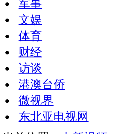
军事
文娱
体育
财经
访谈
港澳台侨
微视界
东北亚电视网