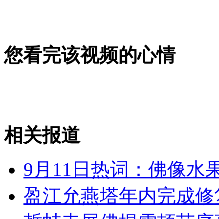
无痛分娩是否安全 医生回应
外交部：反对强权政治霸凌主义
您看完该视频的心情
外交部：有关国家言论片面不公正
相关报道
安徽一实载49人客车翻车
9月11日热词：佛像水
走！跟着总书记去植树
盈江允燕塔年内完成修