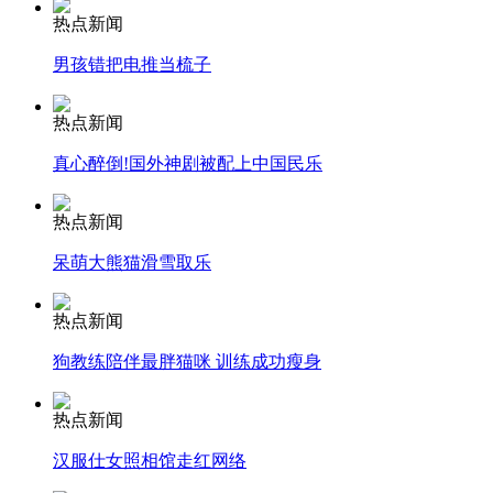
热点新闻
消防员救轻生者
花炮节热闹非凡
减压"枕头大战"
男孩错把电推当梳子
热点新闻
真心醉倒!国外神剧被配上中国民乐
纽约上演“枕头大战”
热点新闻
司机酒驾遇交警 急速倒车逃窜
呆萌大熊猫滑雪取乐
热点新闻
狗教练陪伴最胖猫咪 训练成功瘦身
热点新闻
汉服仕女照相馆走红网络