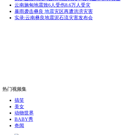
女孩北京地铁殴打老人 痛下狠手拳打脚踢
云南施甸地震致6人受伤8.6万人受灾
暴雨袭击彝良
地震
灾区再遭洪涝灾害
实录:云南彝良地震泥石流灾害发布会
无痛分娩是否安全 医生回应
外交部：反对强权政治霸凌主义
外交部：有关国家言论片面不公正
热门视频集
安徽一实载49人客车翻车
搞笑
美女
动物世界
BABY秀
奇闻
走！跟着总书记去植树