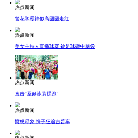
热点新闻
警花学霸神似高圆圆走红
热点新闻
美女主持人直播球赛 被足球砸中脑袋
热点新闻
直击"圣诞泳装裸跑"
热点新闻
愤怒母象 携子狂追吉普车
热点新闻