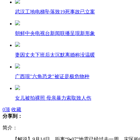
武汉工地电梯坠落致19死事故已立案
朝鲜中央电视台新闻联播呈现新形象
妻因丈夫下班后太沉默离婚称没温暖
广西现"六角恐龙"被证是极危物种
女儿被拍裸照 母亲暴力索取致人伤
0
顶
收藏
分享到：
简介：
日史料证实钓鱼岛从未入其版图
【解说】9月14日，距离“9•07”地震已经过去一周，灾