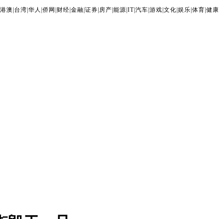
港澳
|
台湾
|
华人
|
侨网
|
财经
|
金融
|
证券
|
房产
|
能源
|
IT
|
汽车
|
游戏
|
文化
|
娱乐
|
体育
|
健康