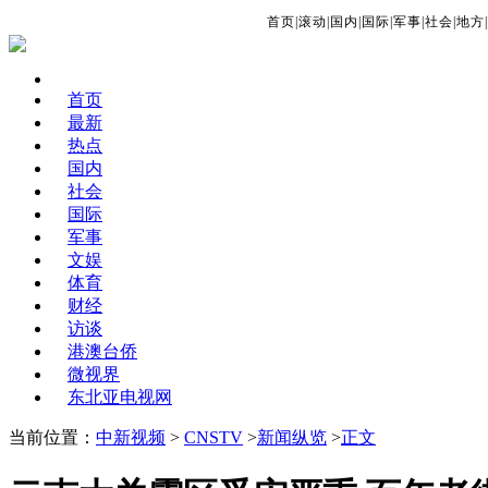
首页
|
滚动
|
国内
|
国际
|
军事
|
社会
|
地方
|
首页
最新
热点
国内
社会
国际
军事
文娱
体育
财经
访谈
港澳台侨
微视界
东北亚电视网
当前位置：
中新视频
>
CNSTV
>
新闻纵览
>
正文