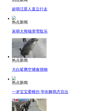
超萌汪星人直立行走
热点新闻
呆萌大熊猫滑雪取乐
热点新闻
大白鲨腾空捕食猎物
热点新闻
一岁宝宝爱模仿 学街舞萌态百出