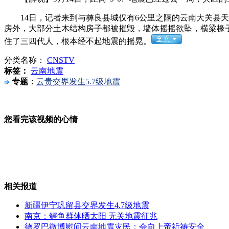
14日，记者来到与彝良县城仅有6公里之隔的云南大关县天
房外，大部分土木结构房子都被摧毁，墙体摇摇欲坠，横梁椽
国图首公布古籍力证钓鱼岛属于中国
住了三四代人，根本经不起地震的摇晃。
分类名称：
CNSTV
标签：
云南地震
专题：
云贵交界发生5.7级地震
解放军报警告日本勿玩火
您看完该视频的心情
危地马拉火山剧烈喷发 烟尘高千米
山西运城恶犬咬伤多人 警民合力深夜将其击毙
相关报道
新疆伊宁巩留县交界发生4.7级地震
南京：鳄鱼群体晒太阳 无关地震征兆
德罗巴微博慰问云南地震灾民：会向上帝祈祷安全