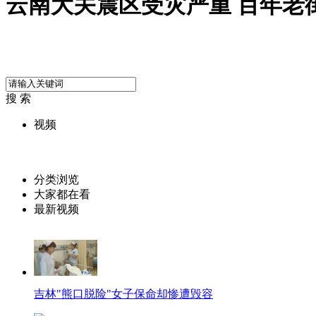
云南大关震区受灾严重 百年老
搜 索
视频
分类浏览
大家都在看
最新视频
吉林"熊口脱险"女子保命却惨遭毁容