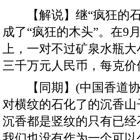
【解说】继“疯狂的石
QQ聊天被骗两万 操作得当成功追回
成了“疯狂的木头”。在9
嫉妒老同学开豪车 男子连划23辆汽车
上，一对不过矿泉水瓶大
普京承认打虎是“作秀”
三千万元人民币，每克价
山西运城恶犬咬伤多人 警民合力深夜将其击毙
【同期】(中国香道协会
对横纹的石化了的沉香山
女孩北京地铁殴打老人 痛下狠手拳打脚踢
沉香都是竖纹的只有已经
无痛分娩是否安全 医生回应
我们也没有作为一个可以