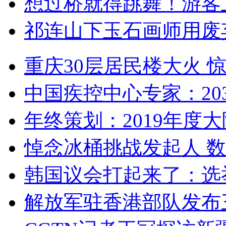
想过桥就得跳舞！游客
祁连山下玉石画师用废
重庆30层居民楼大火
中国疾控中心专家：203
年终策划：2019年度大陆
悼念冰桶挑战发起人 数百
韩国议会打起来了：选举
解放军驻香港部队发布三