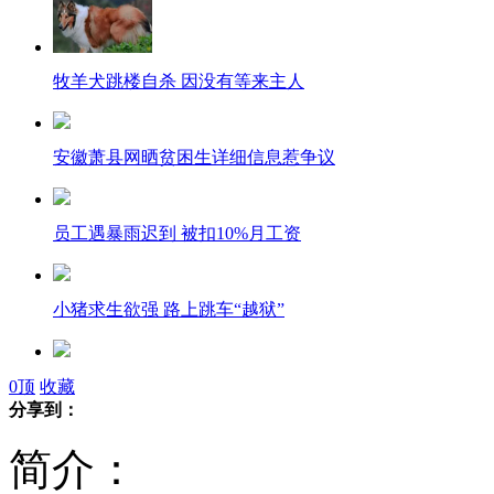
牧羊犬跳楼自杀 因没有等来主人
安徽萧县网晒贫困生详细信息惹争议
员工遇暴雨迟到 被扣10%月工资
小猪求生欲强 路上跳车“越狱”
患者死在医院大厅 倒地3小时无人问津
0
顶
收藏
分享到：
简介：
女子欲花10万在美国播“保钓广告”