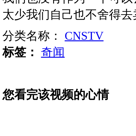
太少我们自己也不舍得去
外交部：反对强权政治霸凌主义
分类名称：
CNSTV
外交部：有关国家言论片面不公正
标签：
奇闻
安徽一实载49人客车翻车
您看完该视频的心情
走！跟着总书记去植树
消防员救轻生者
花炮节热闹非凡
减压"枕头大战"