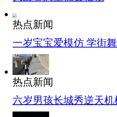
热点新闻
一岁宝宝爱模仿 学街
热点新闻
六岁男孩长城秀逆天机