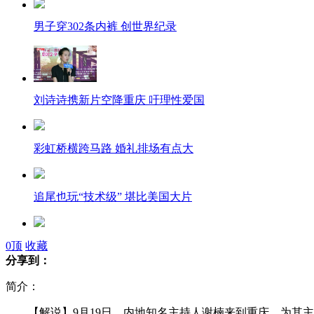
男子穿302条内裤 创世界纪录
刘诗诗携新片空降重庆 吁理性爱国
彩虹桥横跨马路 婚礼排场有点大
追尾也玩“技术级” 堪比美国大片
山西太原：10车连续追尾
0
顶
收藏
分享到：
简介：
51岁宋丹丹穿学生制服 美少女战士
【解说】9月19日，内地知名主持人谢楠来到重庆，为其主