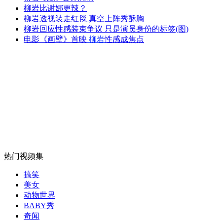
柳岩比谢娜更辣？
柳岩透视装走红毯 真空上阵秀酥胸
外交部：反对强权政治霸凌主义
柳岩回应性感装束争议 只是演员身份的标签(图)
电影《画壁》首映
柳岩
性感成焦点
外交部：有关国家言论片面不公正
安徽一实载49人客车翻车
热门视频集
走！跟着总书记去植树
搞笑
美女
消防员救轻生者
花炮节热闹非凡
减压"枕头大战"
动物世界
BABY秀
奇闻