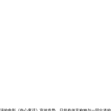
演的电影《伤心童话》宣传造势。日前有传言称她与一同出道的