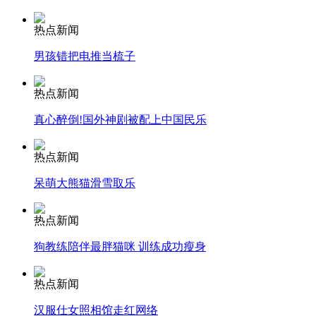
热点新闻
纽约上演“枕头大战”
男孩错把电推当梳子
司机酒驾遇交警 急速倒车逃窜
热点新闻
真心醉倒!国外神剧被配上中国民乐
热点新闻
呆萌大熊猫滑雪取乐
热点新闻
狗教练陪伴最胖猫咪 训练成功瘦身
热点新闻
汉服仕女照相馆走红网络