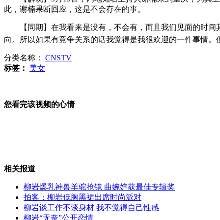
此，谢楠果断回应，这是不会存在的事。
小偷重伤 失主不堪警方逼赔自缢身亡
【同期】在我看来是没有，不会有，而且我们见面的时间其
向。所以如果有竞争关系的话我觉得是我很欢迎的一件事情。
店主飞腿锁喉 制服持刀歹徒
分类名称：
CNSTV
标签：
美女
梅西独中两元 巴萨主场险胜
您看完该视频的心情
山西运城恶犬咬伤多人 警民合力深夜将其击毙
相关报道
女孩北京地铁殴打老人 痛下狠手拳打脚踢
柳岩爆乳神兽羊驼抢镜 曲婉婷获最佳专辑奖
拍客：柳岩低胸黑裙出席时尚派对
无痛分娩是否安全 医生回应
柳岩谈工作不谈身材 我不觉得自己性感
柳岩“无奈”公开恋情