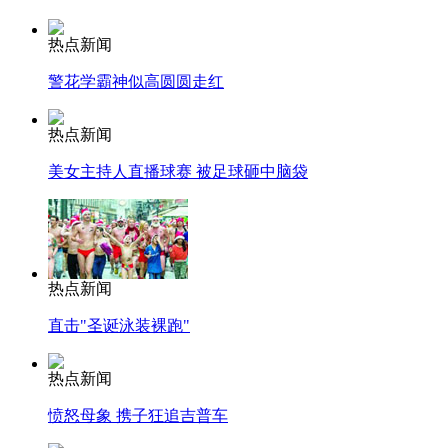
热点新闻
警花学霸神似高圆圆走红
热点新闻
美女主持人直播球赛 被足球砸中脑袋
热点新闻
直击"圣诞泳装裸跑"
热点新闻
愤怒母象 携子狂追吉普车