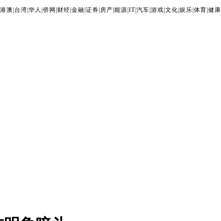
港澳
|
台湾
|
华人
|
侨网
|
财经
|
金融
|
证券
|
房产
|
能源
|
IT
|
汽车
|
游戏
|
文化
|
娱乐
|
体育
|
健康