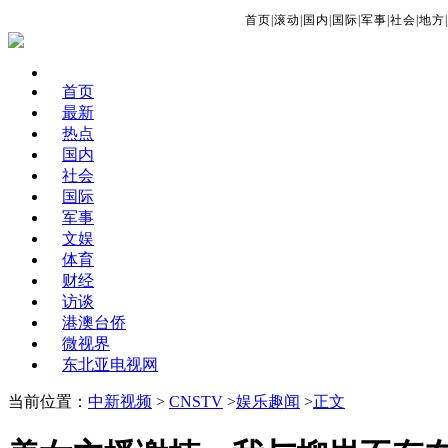
首页
|
滚动
|
国内
|
国际
|
军事
|
社会
|
地方
|
首页
最新
热点
国内
社会
国际
军事
文娱
体育
财经
访谈
港澳台侨
微视界
东北亚电视网
当前位置：
中新视频
>
CNSTV
>
娱乐趣闻
>
正文