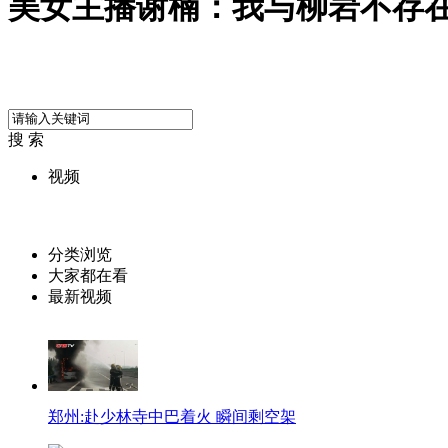
美女主播谢楠：我与柳岩不存
搜 索
视频
分类浏览
大家都在看
最新视频
郑州:赴少林寺中巴着火 瞬间剩空架