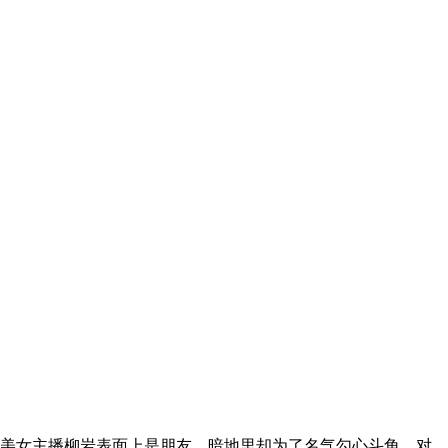
美女主播柳岩表面上是朋友，暗地里却为了名气勾心斗角。对