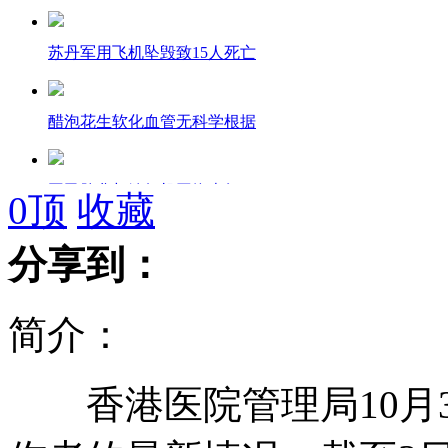
苏丹军用飞机坠毁致15人死亡
醋泡花生软化血管无科学根据
国民脸盆与缝纫机网络走红
0
顶
收藏
分享到：
田管中心称不逼迫刘翔复出参赛
简介：
美国高中生给老师偷下丰臀药
香港医院管理局10月3
川航航班降落后机内乘客群殴