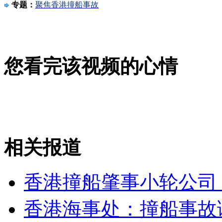
专题：
聚焦香港撞船事故
走！跟着总书记去植树
您看完该视频的心情
消防员救轻生者
花炮节热闹非凡
减压"枕头大战"
纽约上演“枕头大战”
相关报道
司机酒驾遇交警 急速倒车逃窜
香港撞船肇事小轮公司
香港海事处：撞船事故