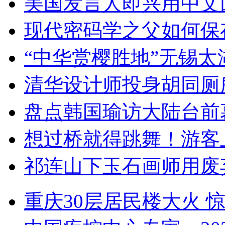
美国发言人即兴用中文
现代密码学之父如何保
“中华赏樱胜地”无锡
清华设计师投身胡同厕
盘点韩国瑜访大陆台前
想过桥就得跳舞！游客
祁连山下玉石画师用废
重庆30层居民楼大火