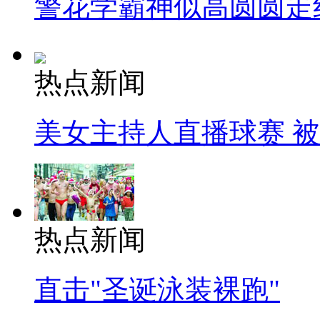
警花学霸神似高圆圆走
热点新闻
美女主持人直播球赛 
热点新闻
直击"圣诞泳装裸跑"