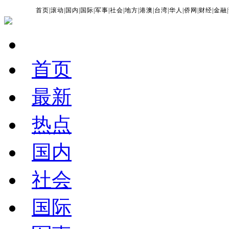
首页
|
滚动
|
国内
|
国际
|
军事
|
社会
|
地方
|
港澳
|
台湾
|
华人
|
侨网
|
财经
|
金融
|
首页
最新
热点
国内
社会
国际