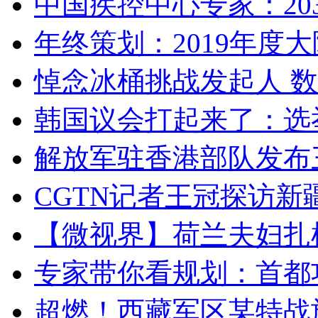
中国疾控中心专家：203
年终策划：2019年度大陆
悼念冰桶挑战发起人 数百
韩国议会打起来了：选举
解放军驻香港部队发布三
CGTN记者王冠探访新疆
【微视界】荷兰夫妇扎根青
专家带你看规划：首都功
超燃！西藏军区某特战