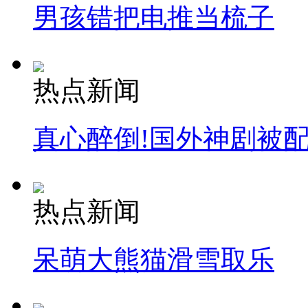
男孩错把电推当梳子
热点新闻
真心醉倒!国外神剧被
热点新闻
呆萌大熊猫滑雪取乐