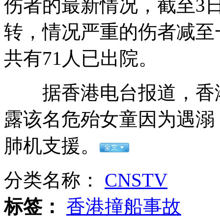
伤者的最新情况，截至3
山西运城恶犬咬伤多人 警民合力深夜将其击毙
转，情况严重的伤者减至
共有71人已出院。
女孩北京地铁殴打老人 痛下狠手拳打脚踢
据香港电台报道，香港
无痛分娩是否安全 医生回应
露该名危殆女童因为遇溺
外交部：反对强权政治霸凌主义
肺机支援。
外交部：有关国家言论片面不公正
分类名称：
CNSTV
标签：
香港撞船事故
安徽一实载49人客车翻车