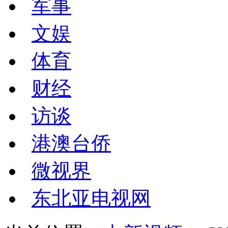
军事
文娱
体育
财经
访谈
港澳台侨
微视界
东北亚电视网