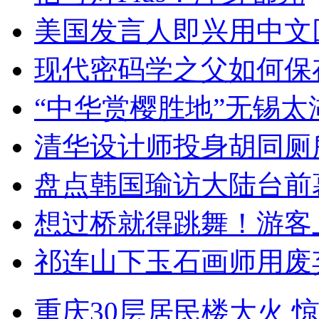
美国发言人即兴用中文
现代密码学之父如何保
“中华赏樱胜地”无锡
清华设计师投身胡同厕
盘点韩国瑜访大陆台前
想过桥就得跳舞！游客
祁连山下玉石画师用废
重庆30层居民楼大火