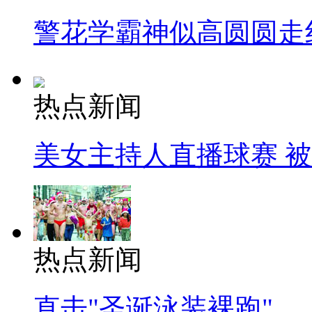
警花学霸神似高圆圆走
热点新闻
美女主持人直播球赛 
热点新闻
直击"圣诞泳装裸跑"