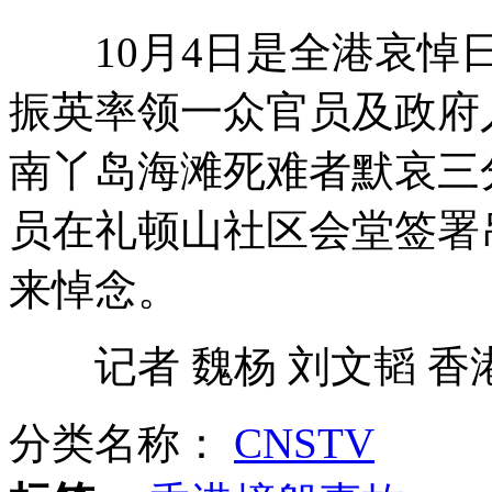
10月4日是全港哀悼日
网事焦点：老曲新唱话白局
振英率领一众官员及政府
南丫岛海滩死难者默哀三
美国一男子疑被自己养的猪吃掉
员在礼顿山社区会堂签署
来悼念。
美首辩前拜登意外口误给奥巴马添堵
记者 魏杨 刘文韬 香
实录:全港哀悼日 金紫荆广场下半旗
分类名称：
CNSTV