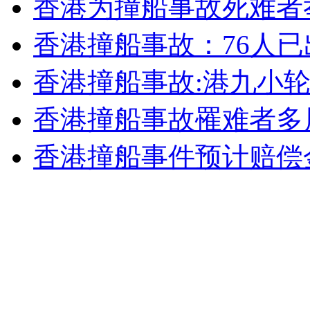
香港为撞船事故死难者
安徽一实载49人客车翻车
香港撞船事故：76人已
香港撞船事故:港九小
香港撞船事故罹难者多
走！跟着总书记去植树
香港撞船事件预计赔偿
消防员救轻生者
花炮节热闹非凡
减压"枕头大战"
纽约上演“枕头大战”
司机酒驾遇交警 急速倒车逃窜