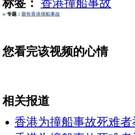
标签：
香港撞船事故
美国总统候选人首场电视辩论开始
专题：
聚焦香港撞船事故
山西运城恶犬咬伤多人 警民合力深夜将其击毙
您看完该视频的心情
女孩北京地铁殴打老人 痛下狠手拳打脚踢
无痛分娩是否安全 医生回应
相关报道
外交部：反对强权政治霸凌主义
香港为撞船事故死难者
外交部：有关国家言论片面不公正