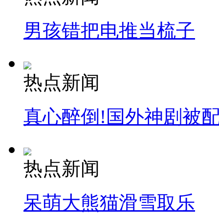
男孩错把电推当梳子
热点新闻
真心醉倒!国外神剧被
热点新闻
呆萌大熊猫滑雪取乐