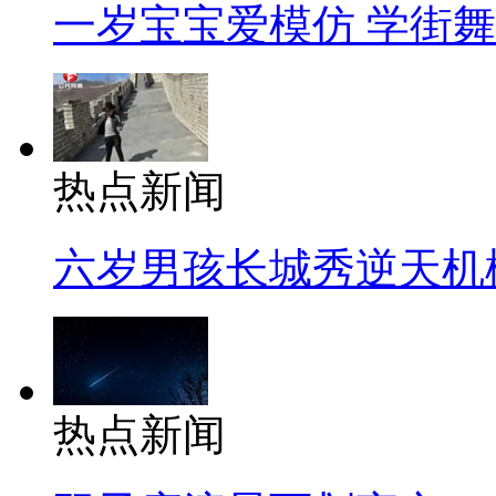
一岁宝宝爱模仿 学街
热点新闻
六岁男孩长城秀逆天机
热点新闻