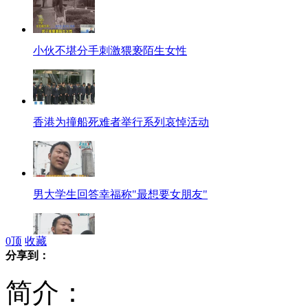
小伙不堪分手刺激猥亵陌生女性
香港为撞船死难者举行系列哀悼活动
男大学生回答幸福称"最想要女朋友"
0
顶
收藏
分享到：
"你幸福吗"再现神回复:队被人插了
简介：