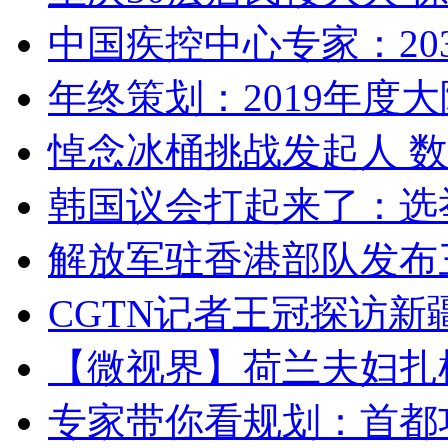
中国疾控中心专家：203
年终策划：2019年度大陆
悼念冰桶挑战发起人 数百
韩国议会打起来了：选举
解放军驻香港部队发布三
CGTN记者王冠探访新疆
【微视界】荷兰夫妇扎根青
专家带你看规划：首都功