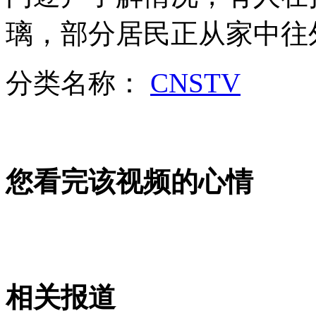
璃，部分居民正从家中往
外交部：反对强权政治霸凌主义
分类名称：
CNSTV
外交部：有关国家言论片面不公正
安徽一实载49人客车翻车
您看完该视频的心情
走！跟着总书记去植树
消防员救轻生者
花炮节热闹非凡
减压"枕头大战"
相关报道