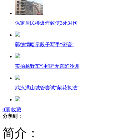
保定居民楼爆炸致使3死34伤
郭德纲暗示段子写手“碰瓷”
实拍越野车“冲浪”无奈陷沙滩
武汉洪山城管尝试“献花执法”
考研网上报名10日开始
0
顶
收藏
分享到：
简介：
北京国安预备队力克大连阿尔滨