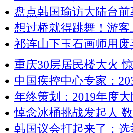
盘点韩国瑜访大陆台前
想过桥就得跳舞！游客
祁连山下玉石画师用废
重庆30层居民楼大火
中国疾控中心专家：203
年终策划：2019年度大陆
悼念冰桶挑战发起人 数百
韩国议会打起来了：选举