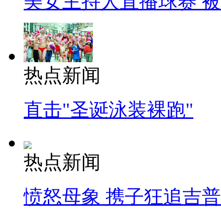
美女主持人直播球赛 
热点新闻
直击"圣诞泳装裸跑"
热点新闻
愤怒母象 携子狂追吉