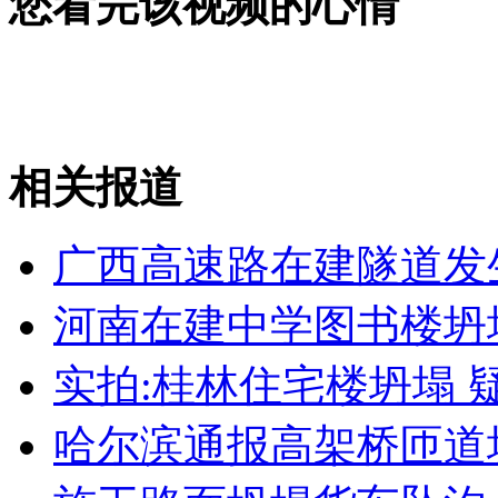
您看完该视频的心情
女孩北京地铁殴打老人 痛下狠手拳打脚踢
无痛分娩是否安全 医生回应
相关报道
外交部：反对强权政治霸凌主义
广西高速路在建隧道发
外交部：有关国家言论片面不公正
河南在建中学图书楼坍塌
实拍:桂林住宅楼坍塌 
安徽一实载49人客车翻车
哈尔滨通报高架桥匝道