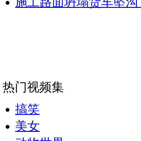
施工路面坍塌货车坠沟 
走！跟着总书记去植树
消防员救轻生者
花炮节热闹非凡
减压"枕头大战"
纽约上演“枕头大战”
司机酒驾遇交警 急速倒车逃窜
热门视频集
搞笑
美女