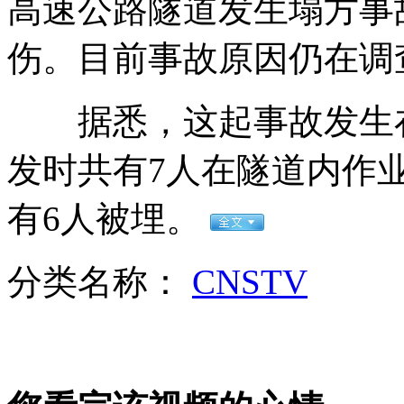
高速公路隧道发生塌方事
伤。目前事故原因仍在调
滴血认亲：名副其实的坑爹
据悉，这起事故发生在
发时共有7人在隧道内作
地铁现"王鹏你妹"管理人称是误操作
有6人被埋。
分类名称：
CNSTV
茶文化京剧等入编教材 教师成难题
山西运城恶犬咬伤多人 警民合力深夜将其击毙