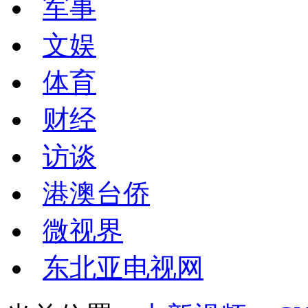
军事
文娱
体育
财经
访谈
港澳台侨
微视界
东北亚电视网