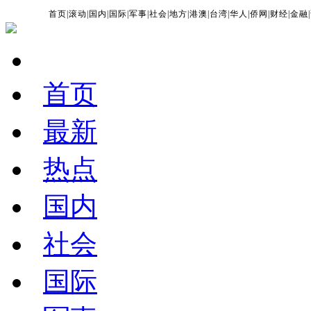
首页
|
滚动
|
国内
|
国际
|
军事
|
社会
|
地方
|
港澳
|
台湾
|
华人
|
侨网
|
财经
|
金融
|
首页
最新
热点
国内
社会
国际