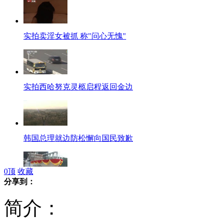
实拍卖淫女被抓 称"问心无愧"
实拍西哈努克灵柩启程返回金边
韩国总理就边防松懈向国民致歉
0
顶
收藏
分享到：
中国首艘省级千吨维权海监船下水
简介：