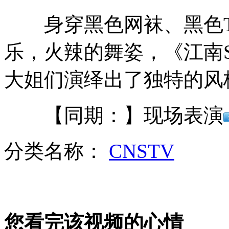
身穿黑色网袜、黑色T
美军太平洋舰队司令呼吁和平解决钓鱼岛问题
乐，火辣的舞姿，《江南S
大姐们演绎出了独特的风
日媒:中国舰队接近钓鱼岛引日恐慌
【同期：】现场表演
伊朗称闯入以领空无人机系伊朗制造
分类名称：
CNSTV
美军计划半永久性在苏比克湾驻扎
您看完该视频的心情