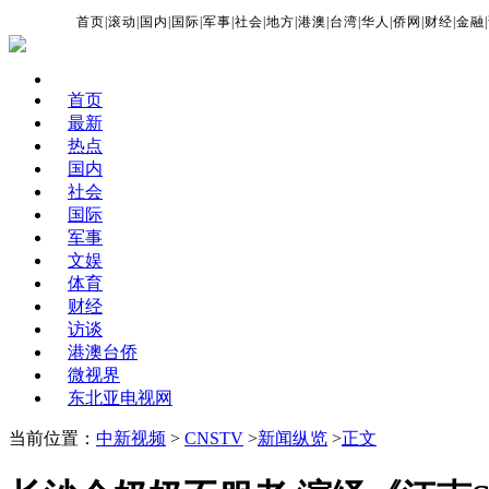
首页
|
滚动
|
国内
|
国际
|
军事
|
社会
|
地方
|
港澳
|
台湾
|
华人
|
侨网
|
财经
|
金融
|
首页
最新
热点
国内
社会
国际
军事
文娱
体育
财经
访谈
港澳台侨
微视界
东北亚电视网
当前位置：
中新视频
>
CNSTV
>
新闻纵览
>
正文