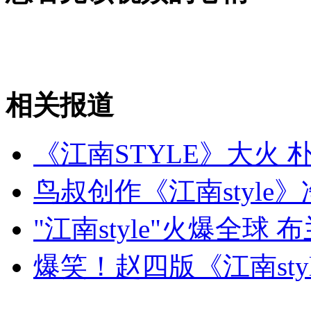
希拉里为美驻利比亚领馆遇袭揽责
山西运城恶犬咬伤多人 警民合力深夜将其击毙
相关报道
女孩北京地铁殴打老人 痛下狠手拳打脚踢
《江南STYLE》大火 
无痛分娩是否安全 医生回应
鸟叔创作《江南style》
"江南style"火爆全
外交部：反对强权政治霸凌主义
爆笑！赵四版《江南sty
外交部：有关国家言论片面不公正