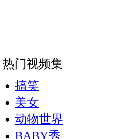
安徽一实载49人客车翻车
走！跟着总书记去植树
热门视频集
消防员救轻生者
花炮节热闹非凡
减压"枕头大战"
搞笑
美女
纽约上演“枕头大战”
动物世界
司机酒驾遇交警 急速倒车逃窜
BABY秀