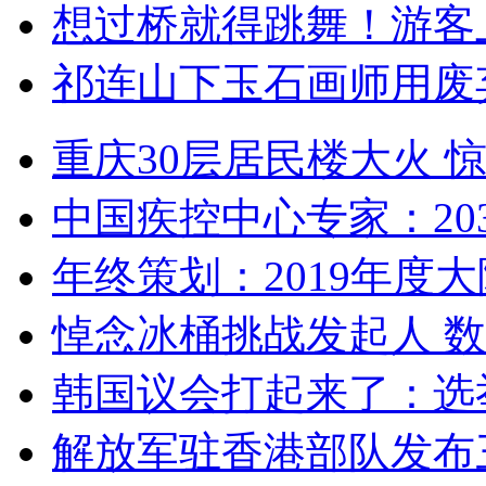
想过桥就得跳舞！游客
祁连山下玉石画师用废
重庆30层居民楼大火
中国疾控中心专家：203
年终策划：2019年度大陆
悼念冰桶挑战发起人 数百
韩国议会打起来了：选举
解放军驻香港部队发布三