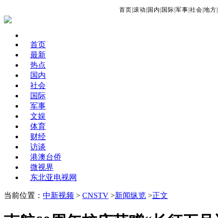
首页
|
滚动
|
国内
|
国际
|
军事
|
社会
|
地方
|
首页
最新
热点
国内
社会
国际
军事
文娱
体育
财经
访谈
港澳台侨
微视界
东北亚电视网
当前位置：
中新视频
>
CNSTV
>
新闻纵览
>
正文