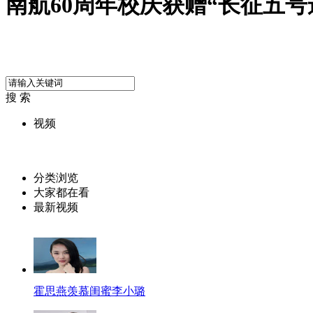
南航60周年校庆获赠“长征五号
搜 索
视频
分类浏览
大家都在看
最新视频
霍思燕羡慕闺蜜李小璐