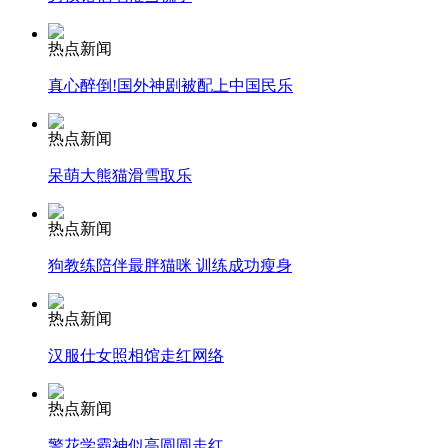
安徽一实载49人客车翻车
热点新闻
真心醉倒!国外神剧被配上中国民乐
热点新闻
走！跟着总书记去植树
呆萌大熊猫滑雪取乐
热点新闻
消防员救轻生者
花炮节热闹非凡
减压"枕头大战"
狗教练陪伴最胖猫咪 训练成功瘦身
热点新闻
纽约上演“枕头大战”
汉服仕女照相馆走红网络
热点新闻
司机酒驾遇交警 急速倒车逃窜
警花学霸神似高圆圆走红