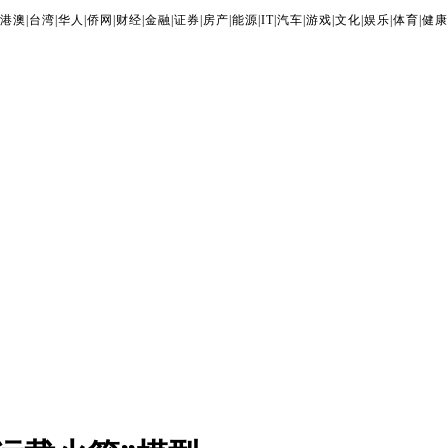
港澳
|
台湾
|
华人
|
侨网
|
财经
|
金融
|
证券
|
房产
|
能源
|
IT
|
汽车
|
游戏
|
文化
|
娱乐
|
体育
|
健康