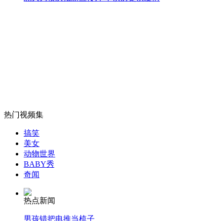
中国海军协同公务船提升维权能力
山西运城恶犬咬伤多人 警民合力深夜将其击毙
女孩北京地铁殴打老人 痛下狠手拳打脚踢
热门视频集
无痛分娩是否安全 医生回应
搞笑
美女
动物世界
外交部：反对强权政治霸凌主义
BABY秀
奇闻
外交部：有关国家言论片面不公正
热点新闻
男孩错把电推当梳子