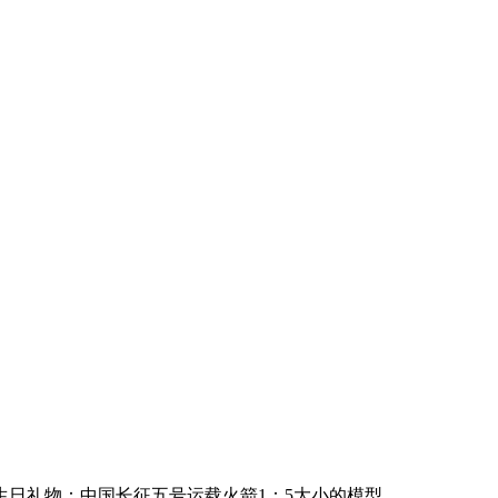
生日礼物：中国长征五号运载火箭1：5大小的模型。