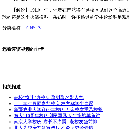
【解说】19日中午，记者在南航将军路校区见到这个高近1
杭州地铁公布票价2-8元仍遭质疑
球的还是这个火箭模型。采访时，许多路过的学生纷纷驻足观
分类名称：
CNSTV
探访古城西林:秦汉句町古国首都
您看完该视频的心情
林中森率团参访武当山 称印象深刻
相关报道
高校"痴迷"办校庆 聚财聚名聚人气
中国首列"100%低地板轻轨车"投入运行
上万学生冒雨参加校庆 校方称学生自愿
新疆农业大学迎60年校庆 万余校友重温校餐
东大110周年校庆刮民国风 女生旗袍羊角辫
南京大学校庆"序长不序爵" 老校友坐前排
北大为校庆拍新宣传片 不谈历史谈爱情