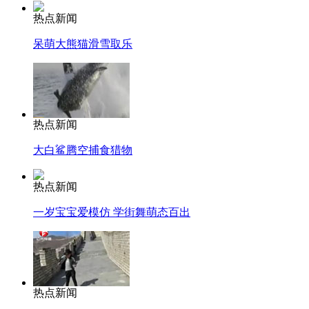
热点新闻
呆萌大熊猫滑雪取乐
热点新闻
大白鲨腾空捕食猎物
热点新闻
一岁宝宝爱模仿 学街舞萌态百出
热点新闻