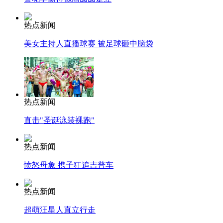
热点新闻
美女主持人直播球赛 被足球砸中脑袋
热点新闻
直击"圣诞泳装裸跑"
热点新闻
愤怒母象 携子狂追吉普车
热点新闻
超萌汪星人直立行走