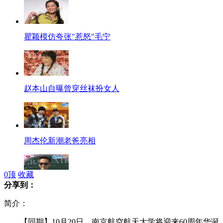
瞿颖模仿夸张"惹怒"毛宁
赵本山自曝曾穿丝袜扮女人
周杰伦新潮老爸亮相
0
顶
收藏
分享到：
邓超为拍戏努力学英语
简介：
【同期】10月20日，南京航空航天大学将迎来60周年华诞