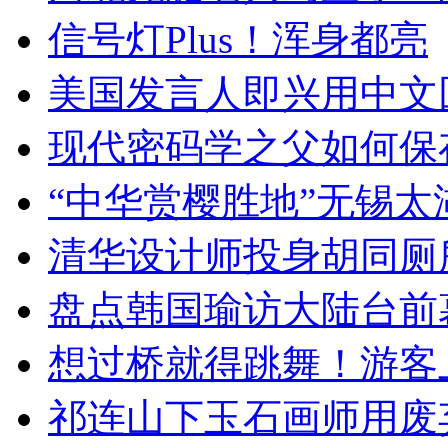
信号灯Plus！浑身都亮
美国发言人即兴用中文
现代密码学之父如何保
“中华赏樱胜地”无锡
清华设计师投身胡同厕
盘点韩国瑜访大陆台前
想过桥就得跳舞！游客
祁连山下玉石画师用废