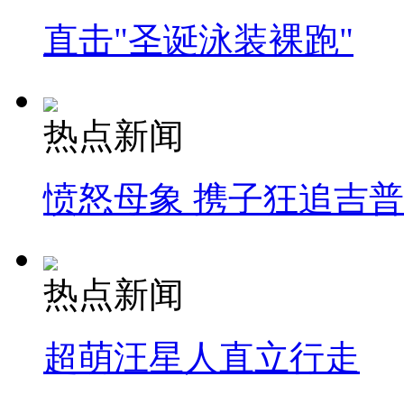
直击"圣诞泳装裸跑"
热点新闻
愤怒母象 携子狂追吉
热点新闻
超萌汪星人直立行走