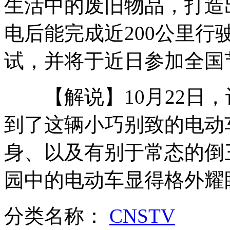
生活中的废旧物品，打造
电后能完成近200公里
美国男童被宣告死亡5小时后仍有心跳
试，并将于近日参加全国
男子取保候审期间“玩失踪”
【解说】10月22日，
到了这辆小巧别致的电动
山西运城恶犬咬伤多人 警民合力深夜将其击毙
身、以及有别于常态的倒
女孩北京地铁殴打老人 痛下狠手拳打脚踢
园中的电动车显得格外耀
无痛分娩是否安全 医生回应
分类名称：
CNSTV