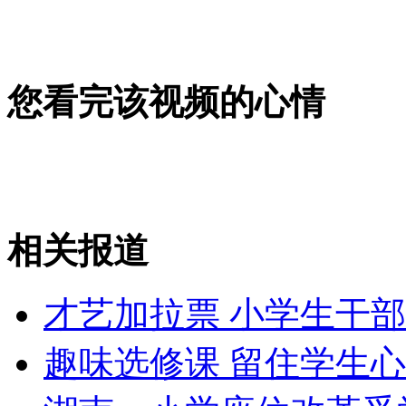
外交部：反对强权政治霸凌主义
外交部：有关国家言论片面不公正
您看完该视频的心情
安徽一实载49人客车翻车
相关报道
走！跟着总书记去植树
才艺加拉票 小学生干
消防员救轻生者
花炮节热闹非凡
减压"枕头大战"
趣味选修课 留住学生心