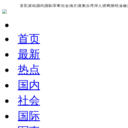
首页
|
滚动
|
国内
|
国际
|
军事
|
社会
|
地方
|
港澳
|
台湾
|
华人
|
侨网
|
财经
|
金融
|
首页
最新
热点
国内
社会
国际