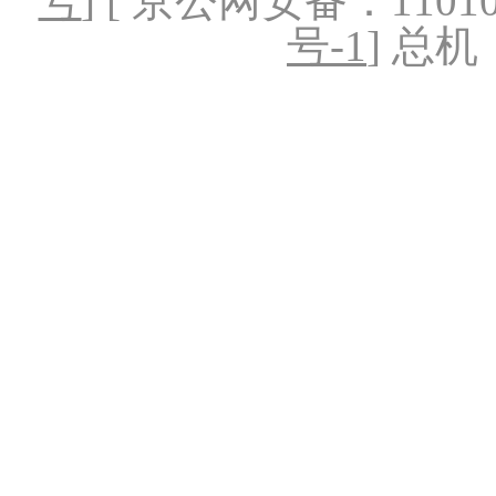
号
] [ 京公网安备：1101020
号-1
] 总机：