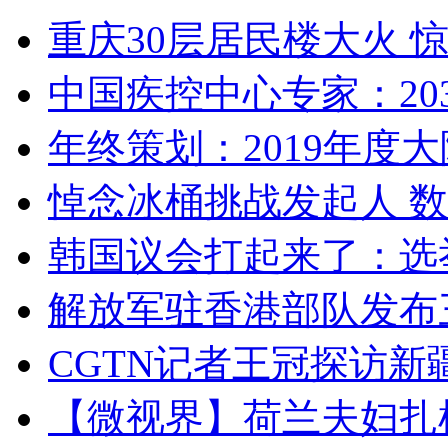
重庆30层居民楼大火
中国疾控中心专家：203
年终策划：2019年度大陆
悼念冰桶挑战发起人 数百
韩国议会打起来了：选举
解放军驻香港部队发布三
CGTN记者王冠探访新疆
【微视界】荷兰夫妇扎根青