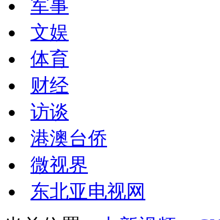
军事
文娱
体育
财经
访谈
港澳台侨
微视界
东北亚电视网