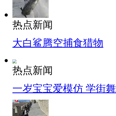
热点新闻
大白鲨腾空捕食猎物
热点新闻
一岁宝宝爱模仿 学街