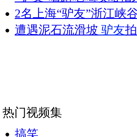
2名上海“驴友”浙江峡
遭遇泥石流滑坡
驴友
拍
走！跟着总书记去植树
消防员救轻生者
花炮节热闹非凡
减压"枕头大战"
纽约上演“枕头大战”
司机酒驾遇交警 急速倒车逃窜
热门视频集
搞笑