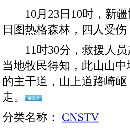
10月23日10时，新
90后女孩捐献造血干细胞拯救陌生人
日图热格森林，四人受伤
11时30分，救援人员
京杭运河突变蓝被戏称"蓝色多恼河"
当地牧民得知，此山山中
的主干道，山上道路崎岖
实拍:台湾槟榔西施打跑闯店抢匪
走。
分类名称：
CNSTV
新型检测仪1秒识别地沟油