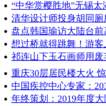
“中华赏樱胜地”无锡
清华设计师投身胡同厕
盘点韩国瑜访大陆台前
想过桥就得跳舞！游客
祁连山下玉石画师用废
重庆30层居民楼大火
中国疾控中心专家：203
年终策划：2019年度大陆