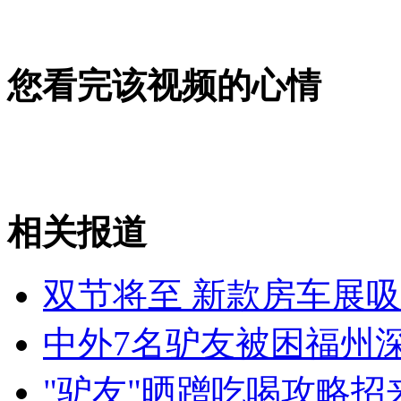
山西运城恶犬咬伤多人 警民合力深夜将其击毙
您看完该视频的心情
女孩北京地铁殴打老人 痛下狠手拳打脚踢
无痛分娩是否安全 医生回应
相关报道
外交部：反对强权政治霸凌主义
双节将至 新款房车展吸
外交部：有关国家言论片面不公正
中外7名驴友被困福州深
"驴友"晒蹭吃喝攻略招
安徽一实载49人客车翻车