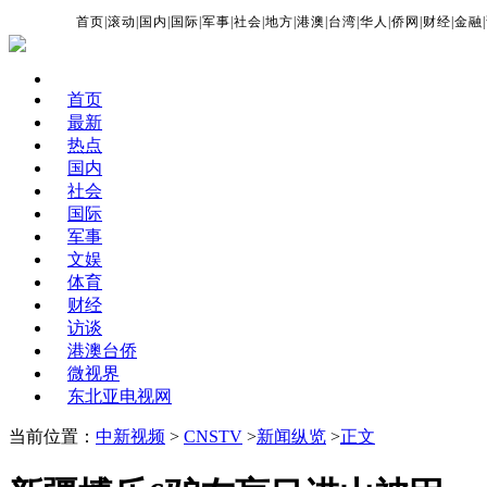
首页
|
滚动
|
国内
|
国际
|
军事
|
社会
|
地方
|
港澳
|
台湾
|
华人
|
侨网
|
财经
|
金融
|
首页
最新
热点
国内
社会
国际
军事
文娱
体育
财经
访谈
港澳台侨
微视界
东北亚电视网
当前位置：
中新视频
>
CNSTV
>
新闻纵览
>
正文