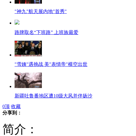
"神九"航天展内地"首秀"
路牌取名“下班路” 上班族最爱
"雪姨"遇挑战 美"表情帝"横空出世
新疆吐鲁番地区遭10级大风并伴扬沙
0
顶
收藏
分享到：
简介：
台北妇人公车上怒殴自家小狗