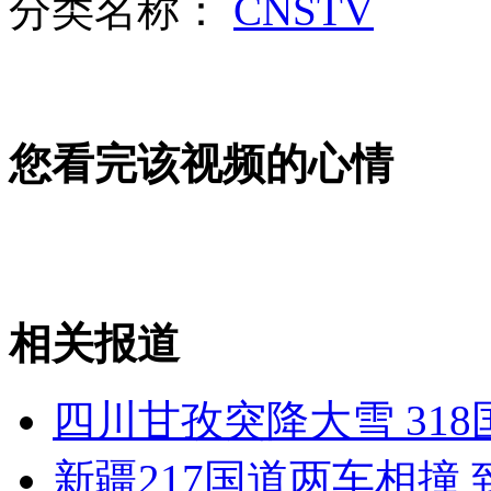
分类名称：
CNSTV
山西运城恶犬咬伤多人 警民合力深夜将其击毙
您看完该视频的心情
女孩北京地铁殴打老人 痛下狠手拳打脚踢
无痛分娩是否安全 医生回应
外交部：反对强权政治霸凌主义
相关报道
外交部：有关国家言论片面不公正
四川甘孜突降大雪 31
新疆217国道两车相撞 