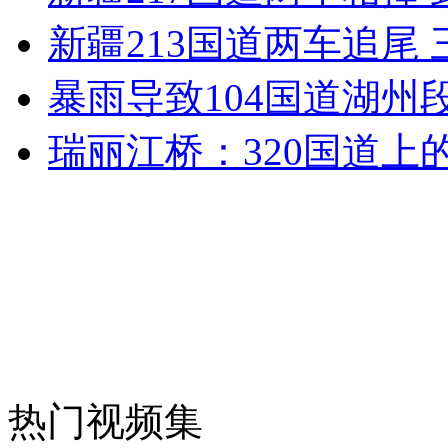
安徽一实载49人客车翻车
新疆213国道两车追尾
暴雨导致104国道湖州
走！跟着总书记去植树
瑞丽江桥：320国道上
消防员救轻生者
花炮节热闹非凡
减压"枕头大战"
纽约上演“枕头大战”
司机酒驾遇交警 急速倒车逃窜
热门视频集