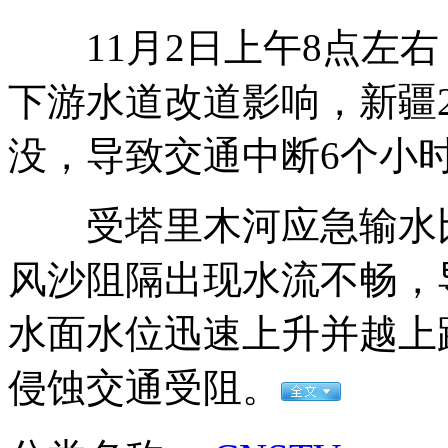
11月2日上午8点左右
拍客：广州地铁青年痛斥脱鞋乘客全过程
下游水道改道影响，新疆
没，导致交通中断6个小时
拍客：珠海招聘空姐美女排排站
受塔里木河应急输水比
风沙阻隔出现水流不畅，导致
实拍国际杂技节金奖节目<飞轮炫技>
水面水位迅速上升并越上
侵蚀交通受阻。
奥巴马想视察 纽约市长不给面子