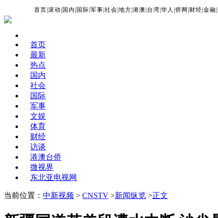
首页
|
滚动
|
国内
|
国际
|
军事
|
社会
|
地方
|
港澳
|
台湾
|
华人
|
侨网
|
财经
|
金融
|
首页
最新
热点
国内
社会
国际
军事
文娱
体育
财经
访谈
港澳台侨
微视界
东北亚电视网
当前位置：
中新视频
>
CNSTV
>
新闻纵览
>
正文