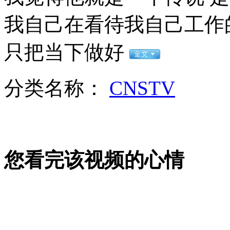
美大选奥巴马民调暂领先1%
我自己在看待我自己工作
山西运城恶犬咬伤多人 警民合力深夜将其击毙
只把当下做好
分类名称：
CNSTV
女孩北京地铁殴打老人 痛下狠手拳打脚踢
无痛分娩是否安全 医生回应
您看完该视频的心情
外交部：反对强权政治霸凌主义
外交部：有关国家言论片面不公正