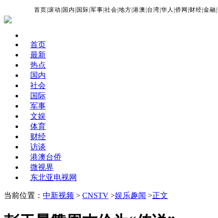
首页
|
滚动
|
国内
|
国际
|
军事
|
社会
|
地方
|
港澳
|
台湾
|
华人
|
侨网
|
财经
|
金融
|
首页
最新
热点
国内
社会
国际
军事
文娱
体育
财经
访谈
港澳台侨
微视界
东北亚电视网
当前位置：
中新视频
>
CNSTV
>
娱乐趣闻
>
正文