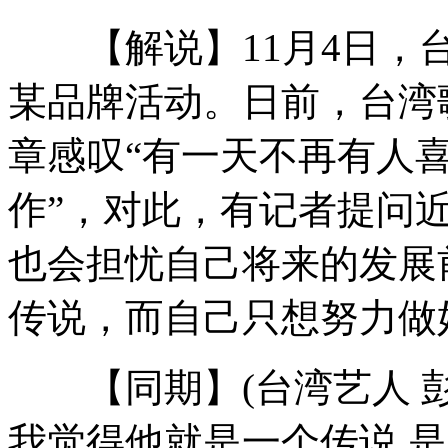
【解说】11月4日，台
新闻链接:中国海军作战支援舰部队
某品牌活动。日前，台湾
章感叹“有一天不再有人
中国海监船钓鱼岛领海向日方喊话
作”，对此，有记者提问
也会担忧自己将来的发展
大雪滞留严重国道 战士送粥送棉被
传说，而自己只想努力做
日本计划研发国产无人侦察机
【同期】(台湾艺人 彭
我觉得他就是一个传说 