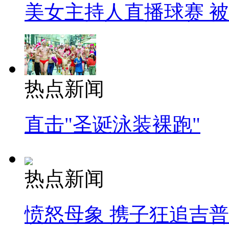
美女主持人直播球赛 
热点新闻
直击"圣诞泳装裸跑"
热点新闻
愤怒母象 携子狂追吉