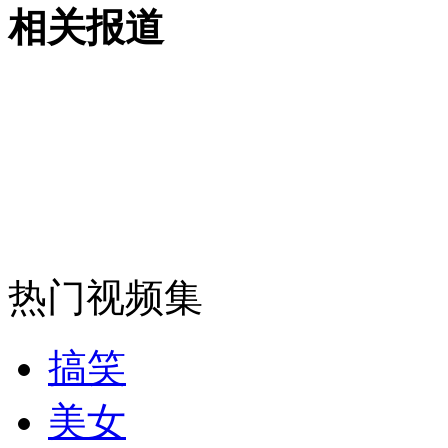
相关报道
安徽一实载49人客车翻车
走！跟着总书记去植树
消防员救轻生者
花炮节热闹非凡
减压"枕头大战"
热门视频集
纽约上演“枕头大战”
搞笑
美女
司机酒驾遇交警 急速倒车逃窜