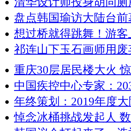
清华设计师投身胡同厕
盘点韩国瑜访大陆台前
想过桥就得跳舞！游客
祁连山下玉石画师用废
重庆30层居民楼大火
中国疾控中心专家：203
年终策划：2019年度大陆
悼念冰桶挑战发起人 数百