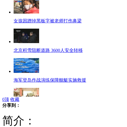
女孩因蹭掉黑板字被老师打伤鼻梁
北京积雪阻断道路 3600人安全转移
海军登岛作战演练保障舰艇实施救援
0
顶
收藏
分享到：
长沙名校style网上大比拼
简介：