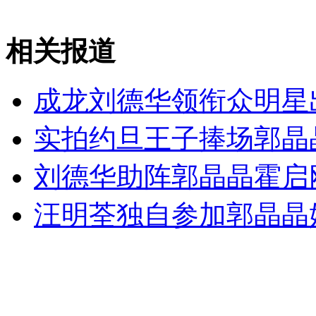
安徽一实载49人客车翻车
相关报道
成龙刘德华领衔众明星
走！跟着总书记去植树
实拍约旦王子捧场郭晶
消防员救轻生者
花炮节热闹非凡
减压"枕头大战"
刘德华助阵郭晶晶霍启
汪明荃独自参加郭晶晶
纽约上演“枕头大战”
司机酒驾遇交警 急速倒车逃窜