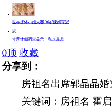
世界裸体小姐大赛 36岁辣妈夺冠
带薪休假调查显示：私企最差
0
顶
收藏
日本受惊小熊猫四脚朝天红网络
分享到：
男子赌博输钱 网上学开锁疯狂盗窃
房祖名出席郭晶晶婚宴
男篮巨人遭驾校拒绝 网上求驾照
关键词：房祖名 霍启刚
八岁女孩冬夜陪爷爷摆摊跪地写作业