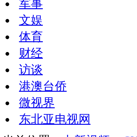
军事
文娱
体育
财经
访谈
港澳台侨
微视界
东北亚电视网