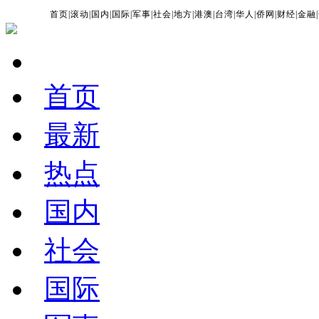
首页
|
滚动
|
国内
|
国际
|
军事
|
社会
|
地方
|
港澳
|
台湾
|
华人
|
侨网
|
财经
|
金融
|
首页
最新
热点
国内
社会
国际