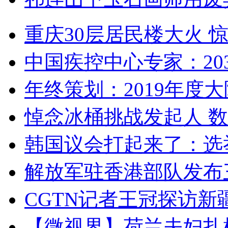
重庆30层居民楼大火
中国疾控中心专家：203
年终策划：2019年度大陆
悼念冰桶挑战发起人 数百
韩国议会打起来了：选举
解放军驻香港部队发布三
CGTN记者王冠探访新疆
【微视界】荷兰夫妇扎根青