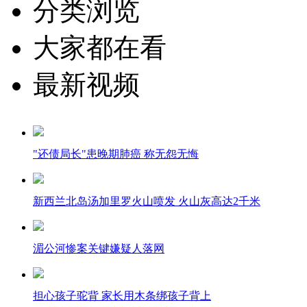
分类浏览
大家都在看
最新视频
"还债局长"患晚期肺癌 称无怨无悔
新西兰北岛汤加里罗火山喷发 火山灰高达2千米
湄公河惨案关键嫌疑人落网
担心孩子驼背 家长用木条绑孩子背上