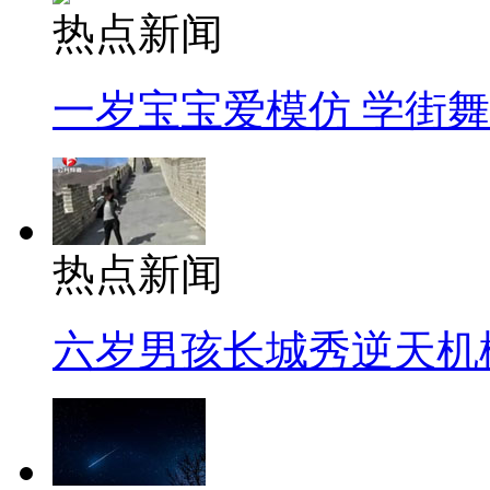
热点新闻
一岁宝宝爱模仿 学街
热点新闻
六岁男孩长城秀逆天机