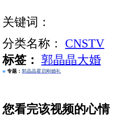
山西运城恶犬咬伤多人 警民合力深夜将其击毙
关键词：
分类名称：
CNSTV
女孩北京地铁殴打老人 痛下狠手拳打脚踢
标签：
郭晶晶大婚
无痛分娩是否安全 医生回应
专题：
郭晶晶霍启刚婚礼
外交部：反对强权政治霸凌主义
您看完该视频的心情
外交部：有关国家言论片面不公正