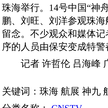
珠海举行。14号中国“神
日产商大规模展示望提升在中国业绩
鹏、刘旺、刘洋参观珠海
留念。不少观众和媒体记
石原叫嚣"拥核"将加速日右倾化
序的人员由保安变成特警
记者 许哲伦 吕海峰 
安倍争取形式集体自卫权为争选民
广州车展预展:宾利保时捷等集中亮相
关键词：珠海 航展 神九 