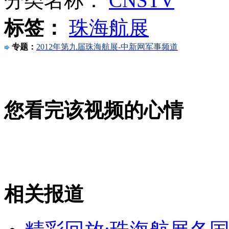
分类名称：
CNSTV
女子丢垃圾被拒 往环卫工脸上抹粪
标签：
珠海航展
山西运城恶犬咬伤多人 警民合力深夜将其击毙
专题：
2012年第九届珠海航展-中新网军事频道
女孩北京地铁殴打老人 痛下狠手拳打脚踢
您看完该视频的心情
无痛分娩是否安全 医生回应
外交部：反对强权政治霸凌主义
相关报道
外交部：有关国家言论片面不公正