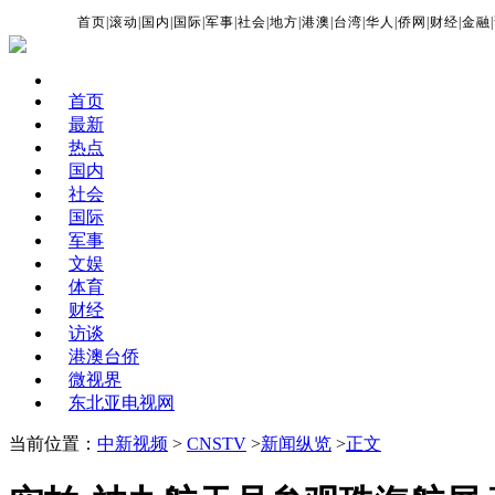
首页
|
滚动
|
国内
|
国际
|
军事
|
社会
|
地方
|
港澳
|
台湾
|
华人
|
侨网
|
财经
|
金融
|
首页
最新
热点
国内
社会
国际
军事
文娱
体育
财经
访谈
港澳台侨
微视界
东北亚电视网
当前位置：
中新视频
>
CNSTV
>
新闻纵览
>
正文