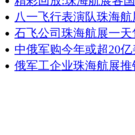
精彩回放:珠海航展各
八一飞行表演队珠海航
安徽一实载49人客车翻车
石飞公司珠海航展一天售出
中俄军购今年或超20亿
走！跟着总书记去植树
俄军工企业珠海航展推
消防员救轻生者
花炮节热闹非凡
减压"枕头大战"
纽约上演“枕头大战”
司机酒驾遇交警 急速倒车逃窜