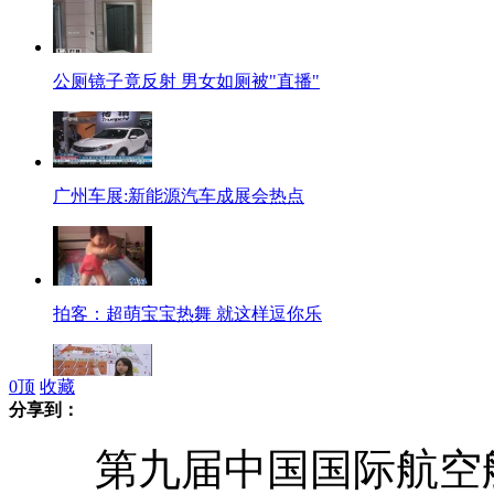
公厕镜子竟反射 男女如厕被"直播"
广州车展:新能源汽车成展会热点
拍客：超萌宝宝热舞 就这样逗你乐
0
顶
收藏
分享到：
广州车展观展全攻略:停车费巨便宜
第九届中国国际航空航天