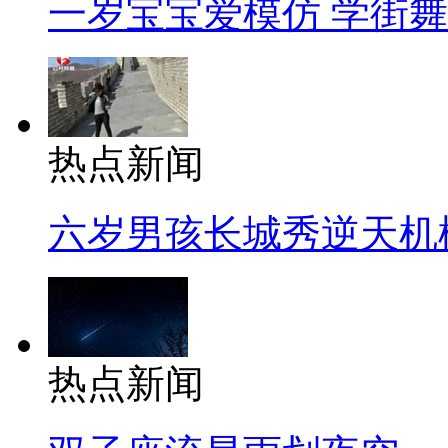
一岁宝宝爱模仿 学街
热点新闻
六岁男孩长城秀逆天机
热点新闻