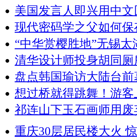
美国发言人即兴用中文
现代密码学之父如何保
“中华赏樱胜地”无锡
清华设计师投身胡同厕
盘点韩国瑜访大陆台前
想过桥就得跳舞！游客
祁连山下玉石画师用废
重庆30层居民楼大火