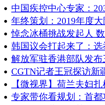
中国疾控中心专家：203
年终策划：2019年度大陆
悼念冰桶挑战发起人 数百
韩国议会打起来了：选举
解放军驻香港部队发布三
CGTN记者王冠探访新疆
【微视界】荷兰夫妇扎根青
专家带你看规划：首都功