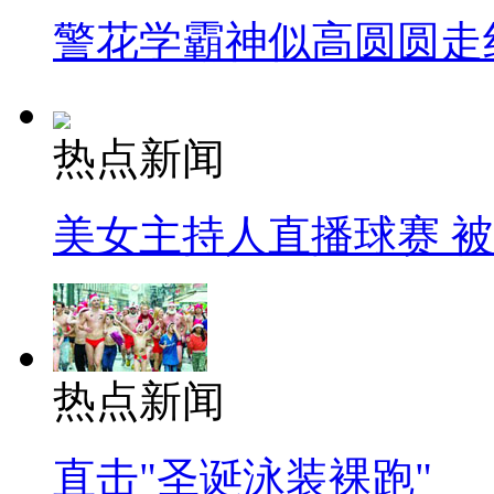
警花学霸神似高圆圆走
热点新闻
美女主持人直播球赛 
热点新闻
直击"圣诞泳装裸跑"