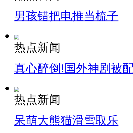
男孩错把电推当梳子
热点新闻
真心醉倒!国外神剧被
热点新闻
呆萌大熊猫滑雪取乐