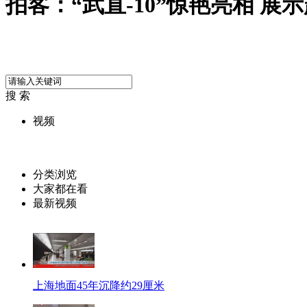
拍客：“武直-10”惊艳亮相 展
搜 索
视频
分类浏览
大家都在看
最新视频
上海地面45年沉降约29厘米