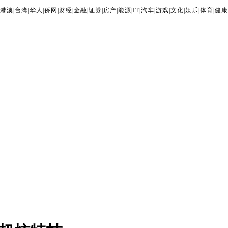
港澳
|
台湾
|
华人
|
侨网
|
财经
|
金融
|
证券
|
房产
|
能源
|
IT
|
汽车
|
游戏
|
文化
|
娱乐
|
体育
|
健康