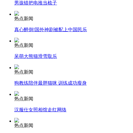
男孩错把电推当梳子
安徽一实载49人客车翻车
热点新闻
真心醉倒!国外神剧被配上中国民乐
热点新闻
走！跟着总书记去植树
呆萌大熊猫滑雪取乐
消防员救轻生者
花炮节热闹非凡
减压"枕头大战"
热点新闻
狗教练陪伴最胖猫咪 训练成功瘦身
热点新闻
纽约上演“枕头大战”
汉服仕女照相馆走红网络
司机酒驾遇交警 急速倒车逃窜
热点新闻