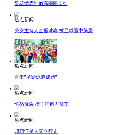
警花学霸神似高圆圆走红
热点新闻
美女主持人直播球赛 被足球砸中脑袋
热点新闻
直击"圣诞泳装裸跑"
热点新闻
愤怒母象 携子狂追吉普车
热点新闻
超萌汪星人直立行走