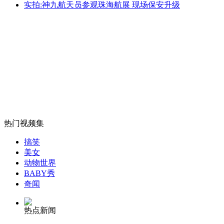
实拍:神九航天员参观珠海航展 现场保安升级
女子丢垃圾被拒 往环卫工脸上抹粪
山西运城恶犬咬伤多人 警民合力深夜将其击毙
女孩北京地铁殴打老人 痛下狠手拳打脚踢
热门视频集
无痛分娩是否安全 医生回应
搞笑
美女
动物世界
外交部：反对强权政治霸凌主义
BABY秀
奇闻
外交部：有关国家言论片面不公正
热点新闻