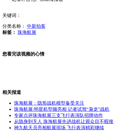
日产商大规模展示望提升在中国业绩
关键词：
分类名称：
中新拍客
标签：
珠海航展
石原叫嚣"拥核"将加速日右倾化
您看完该视频的心情
安倍争取形式集体自卫权为争选民
相关报道
珠海航展：隐形战机模型备受关注
广州车展预展:宾利保时捷等集中亮相
珠海航展:明星机型频亮相 记者试驾“枭龙”战机
专家点评珠海航展三支飞行表演队招牌动作
从隐身到无人 珠海航展先进战机让观众目不暇接
神九航天员亮相航展现场 飞行表演精彩继续