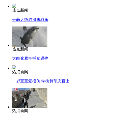
热点新闻
呆萌大熊猫滑雪取乐
热点新闻
大白鲨腾空捕食猎物
热点新闻
一岁宝宝爱模仿 学街舞萌态百出
热点新闻