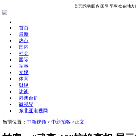
首页
|
滚动
|
国内
|
国际
|
军事
|
社会
|
地方
|
首页
最新
热点
国内
社会
国际
军事
文娱
体育
财经
访谈
港澳台侨
微视界
东北亚电视网
当前位置：
中新视频
>
中新拍客
>
正文