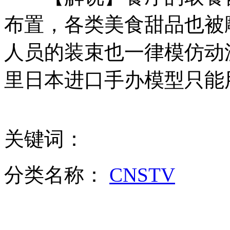
雾中难辨红绿灯 热心老伯挥旗指路
布置，各类美食甜品也被
山西运城恶犬咬伤多人 警民合力深夜将其击毙
人员的装束也一律模仿动
里日本进口手办模型只能
女孩北京地铁殴打老人 痛下狠手拳打脚踢
关键词：
无痛分娩是否安全 医生回应
外交部：反对强权政治霸凌主义
分类名称：
CNSTV
外交部：有关国家言论片面不公正