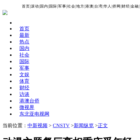
首页
|
滚动
|
国内
|
国际
|
军事
|
社会
|
地方
|
港澳
|
台湾
|
华人
|
侨网
|
财经
|
金融
|
首页
最新
热点
国内
社会
国际
军事
文娱
体育
财经
访谈
港澳台侨
微视界
东北亚电视网
当前位置：
中新视频
>
CNSTV
>
新闻纵览
>
正文