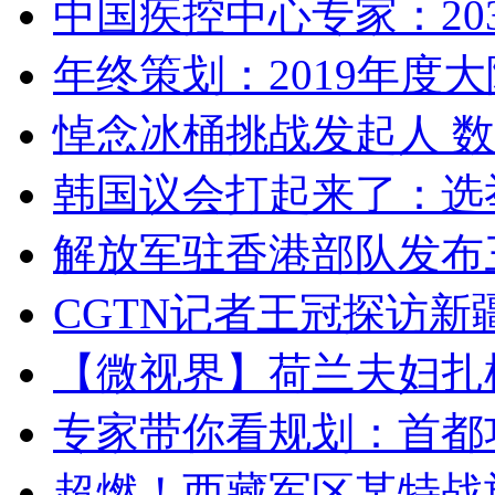
中国疾控中心专家：203
年终策划：2019年度大陆
悼念冰桶挑战发起人 数百
韩国议会打起来了：选举
解放军驻香港部队发布三
CGTN记者王冠探访新疆
【微视界】荷兰夫妇扎根青
专家带你看规划：首都功
超燃！西藏军区某特战