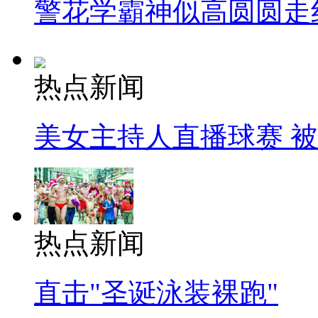
警花学霸神似高圆圆走
热点新闻
美女主持人直播球赛 
热点新闻
直击"圣诞泳装裸跑"