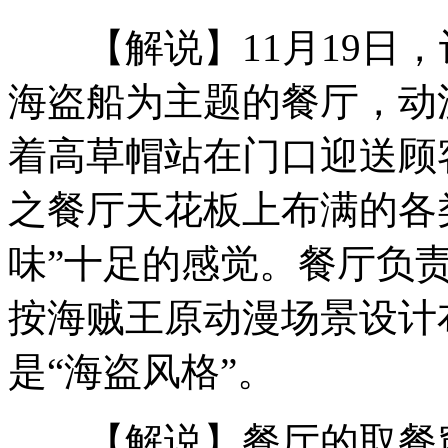
【解说】11月19日，
车模改走高雅路线 车展拒成"胸展"
海盗船为主题的餐厅，动
着高草帽站在门口迎送顾
"女神"周秀娜助阵广州汽车嘉年华
之餐厅天花板上布满的各
味”十足的感觉。餐厅负
看不懂也要读 婴儿翻书读"火星文"
按海贼王原动漫场景设计
是“海盗风格”。
广州车展展期由7天延长至10天
【解说】餐厅的取餐窗