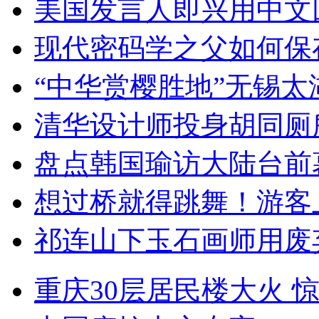
美国发言人即兴用中文
现代密码学之父如何保
“中华赏樱胜地”无锡
清华设计师投身胡同厕
盘点韩国瑜访大陆台前
想过桥就得跳舞！游客
祁连山下玉石画师用废
重庆30层居民楼大火