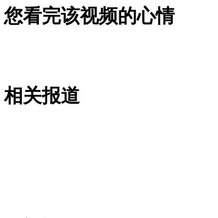
您看完该视频的心情
安徽一实载49人客车翻车
走！跟着总书记去植树
相关报道
消防员救轻生者
花炮节热闹非凡
减压"枕头大战"
纽约上演“枕头大战”
司机酒驾遇交警 急速倒车逃窜