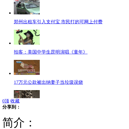
郑州出租车引入支付宝 市民打的可网上付费
拍客：美国中学生昆明演唱《童年》
17万元公款被出纳妻子当垃圾误烧
0
顶
收藏
分享到：
中国籍旅非企业家斥两千万人民币保留非洲古老木雕艺术
简介：