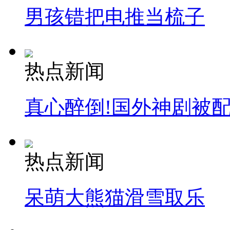
男孩错把电推当梳子
热点新闻
真心醉倒!国外神剧被
热点新闻
呆萌大熊猫滑雪取乐