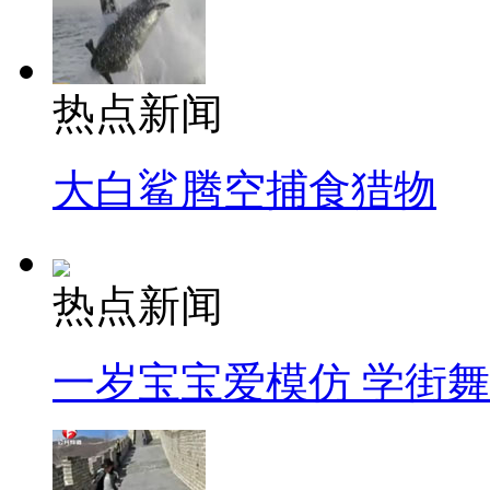
热点新闻
大白鲨腾空捕食猎物
热点新闻
一岁宝宝爱模仿 学街