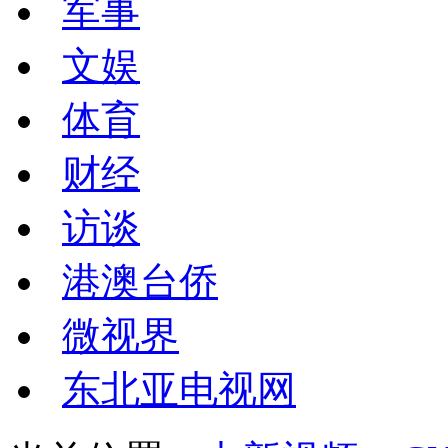
军事
文娱
体育
财经
访谈
港澳台侨
微视界
东北亚电视网