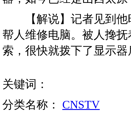
【解说】记者见到他时
英国警方卧底搞婚外恋起诉警察厅
帮人维修电脑。被人搀抚
索，很快就拨下了显示器
钢管舞者阿根廷繁华街道展现舞姿
拳王阿里收中国首位职业拳王为关门弟子
关键词：
山西运城恶犬咬伤多人 警民合力深夜将其击毙
分类名称：
CNSTV
女孩北京地铁殴打老人 痛下狠手拳打脚踢