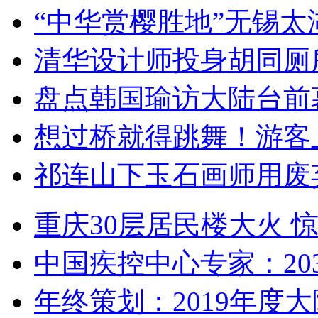
“中华赏樱胜地”无锡
清华设计师投身胡同厕
盘点韩国瑜访大陆台前
想过桥就得跳舞！游客
祁连山下玉石画师用废
重庆30层居民楼大火
中国疾控中心专家：203
年终策划：2019年度大陆