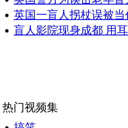
消防员救轻生者
花炮节热闹非凡
减压"枕头大战"
英国一盲人拐杖误被当
盲人影院现身成都 用耳
纽约上演“枕头大战”
司机酒驾遇交警 急速倒车逃窜
热门视频集
搞笑