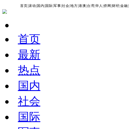
首页
|
滚动
|
国内
|
国际
|
军事
|
社会
|
地方
|
港澳
|
台湾
|
华人
|
侨网
|
财经
|
金融
|
首页
最新
热点
国内
社会
国际