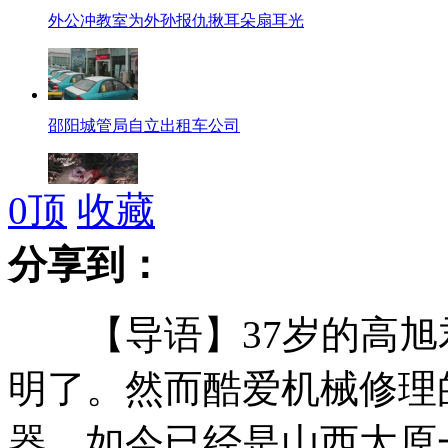
外公冲教室为外孙报仇揪耳朵扇耳光
邵阳城管局自立出租车公司
0
顶
收藏
餐馆偷卖猴肉 记者亲见猕猴喋血山林
分享到：
【导语】37岁的高旭
90后女生带偏瘫母亲上大学
明了。然而酷爱机械修理
器，如今已经是山西太原
罗阳去世前与妻子通话 称欣慰