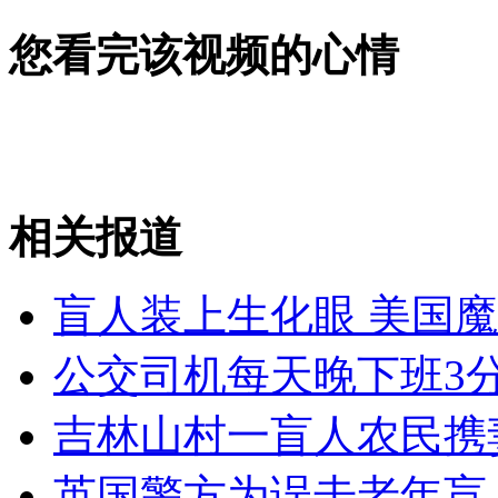
您看完该视频的心情
无痛分娩是否安全 医生回应
外交部：反对强权政治霸凌主义
外交部：有关国家言论片面不公正
相关报道
盲人装上生化眼 美国
安徽一实载49人客车翻车
公交司机每天晚下班3
吉林山村一盲人农民携
走！跟着总书记去植树
英国警方为误击老年盲