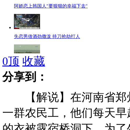
阿娇恋上韩国人"要狠狠的幸福下去"
失恋男借酒劲撒泼 持刀抢劫打人
0
顶
收藏
日本：部署导弹和战舰应对朝鲜火箭
分享到：
【解说】在河南省郑州
明年广东见义勇为牺牲者将获奖百万
一群农民工，他们每天早
的衣被露宿桥洞下，为了
俄欲开发页岩油 或影响国际油价