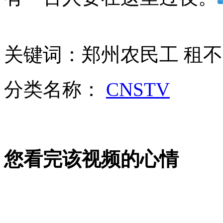
女孩北京地铁殴打老人 痛下狠手拳打脚踢
关键词：郑州农民工 租不
无痛分娩是否安全 医生回应
分类名称：
CNSTV
外交部：反对强权政治霸凌主义
外交部：有关国家言论片面不公正
您看完该视频的心情
安徽一实载49人客车翻车