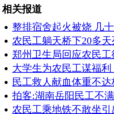
走！跟着总书记去植树
相关报道
消防员救轻生者
花炮节热闹非凡
减压"枕头大战"
整排宿舍起火被烧 几
农民工躺天桥下20多天死
纽约上演“枕头大战”
郑州卫生局回应农民工
大学生为农民工谋福利
司机酒驾遇交警 急速倒车逃窜
民工救人献血体重不达
拍客:湖南岳阳民工不
农民工乘地铁不敢坐引