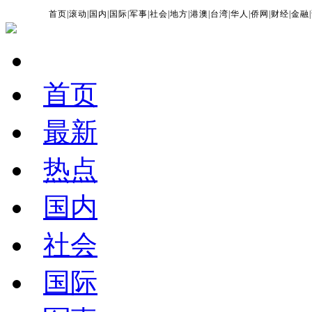
首页
|
滚动
|
国内
|
国际
|
军事
|
社会
|
地方
|
港澳
|
台湾
|
华人
|
侨网
|
财经
|
金融
|
首页
最新
热点
国内
社会
国际