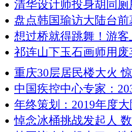
清华设计师投身胡同厕
盘点韩国瑜访大陆台前
想过桥就得跳舞！游客
祁连山下玉石画师用废
重庆30层居民楼大火
中国疾控中心专家：203
年终策划：2019年度大陆
悼念冰桶挑战发起人 数百