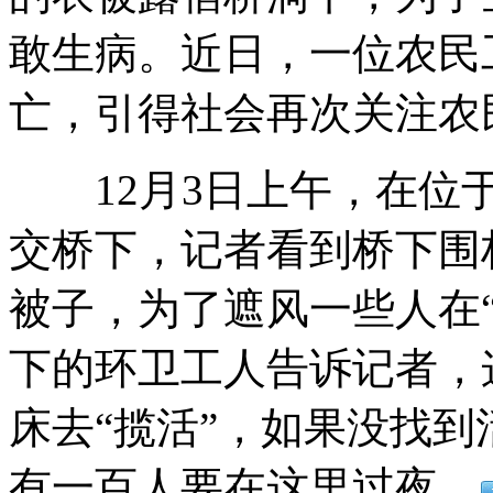
敢生病。近日，一位农民
亡，引得社会再次关注农
郑州农民工：租不起房只能露宿街头
12月3日上午，在位于
"情妇反腐"频出 反腐不应只靠情妇
交桥下，记者看到桥下围
被子，为了遮风一些人在
塞小镇吸血鬼"出没"传奇故事惹争议
下的环卫工人告诉记者，
山西运城恶犬咬伤多人 警民合力深夜将其击毙
床去“揽活”，如果没找
有一百人要在这里过夜。