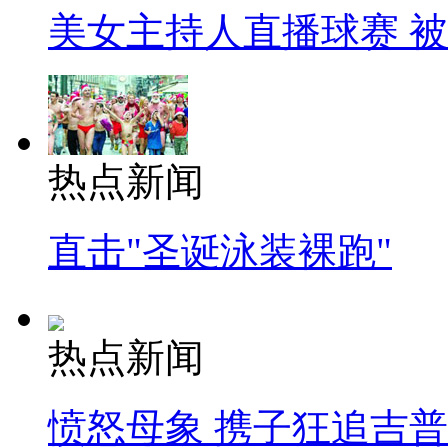
美女主持人直播球赛 
热点新闻
直击"圣诞泳装裸跑"
热点新闻
愤怒母象 携子狂追吉