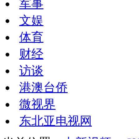
军事
文娱
体育
财经
访谈
港澳台侨
微视界
东北亚电视网