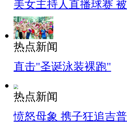
美女主持人直播球赛 
热点新闻
直击"圣诞泳装裸跑"
热点新闻
愤怒母象 携子狂追吉