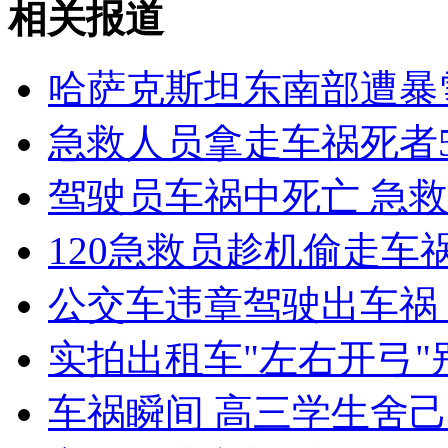
相关报道
安徽一实载49人客车翻车
哈萨克斯坦东南部遭暴
急救人员拿走车祸死者
走！跟着总书记去植树
驾驶员车祸中死亡 急
消防员救轻生者
花炮节热闹非凡
减压"枕头大战"
120急救员趁机偷走车
公交车违章驾驶出车祸
纽约上演“枕头大战”
实拍出租车"左右开弓
司机酒驾遇交警 急速倒车逃窜
车祸瞬间 高三学生舍