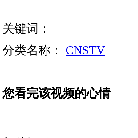
山西运城恶犬咬伤多人 警民合力深夜将其击毙
关键词：
分类名称：
CNSTV
女孩北京地铁殴打老人 痛下狠手拳打脚踢
无痛分娩是否安全 医生回应
您看完该视频的心情
外交部：反对强权政治霸凌主义
外交部：有关国家言论片面不公正