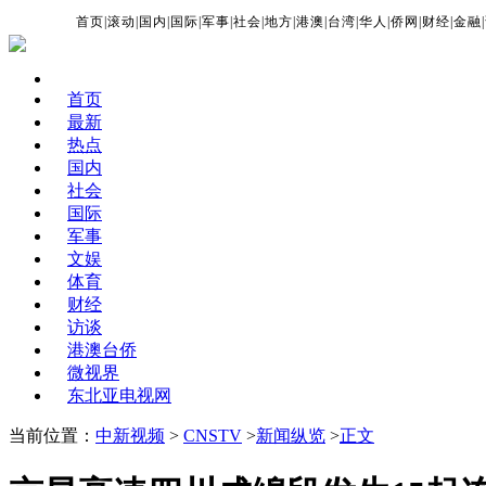
首页
|
滚动
|
国内
|
国际
|
军事
|
社会
|
地方
|
港澳
|
台湾
|
华人
|
侨网
|
财经
|
金融
|
首页
最新
热点
国内
社会
国际
军事
文娱
体育
财经
访谈
港澳台侨
微视界
东北亚电视网
当前位置：
中新视频
>
CNSTV
>
新闻纵览
>
正文