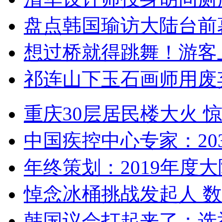
盘点韩国瑜访大陆台前
想过桥就得跳舞！游客
祁连山下玉石画师用废
重庆30层居民楼大火
中国疾控中心专家：203
年终策划：2019年度大陆
悼念冰桶挑战发起人 数百
韩国议会打起来了：选举