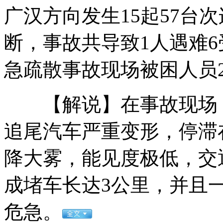
工商局职工上班睡觉 称月经来了
广汉方向发生15起57台
断，事故共导致1人遇难6
黑龙江双城市女主播称遭人大代表性侵
急疏散事故现场被困人员2
【解说】在事故现场，
"房爷"举报人被捕 民警称不是打击报复
追尾汽车严重变形，停滞
降大雾，能见度极低，交
网友吐槽的哥10个不拉客原因 太近太远都不拉
成堵车长达3公里，并且
危急。
深圳"房爷"回应：确有住宅厂房数十套