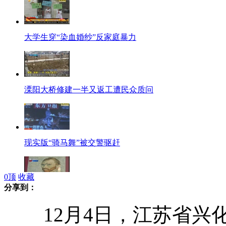
大学生穿“染血婚纱”反家庭暴力
溧阳大桥修建一半又返工遭民众质问
现实版“骑马舞”被交警驱赶
0
顶
收藏
分享到：
梵高华盛顿等名人亲笔书信将拍卖
12月4日，江苏省兴化