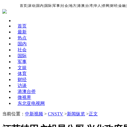
首页
|
滚动
|
国内
|
国际
|
军事
|
社会
|
地方
|
港澳
|
台湾
|
华人
|
侨网
|
财经
|
金融
|
首页
最新
热点
国内
社会
国际
军事
文娱
体育
财经
访谈
港澳台侨
微视界
东北亚电视网
当前位置：
中新视频
>
CNSTV
>
新闻纵览
>
正文