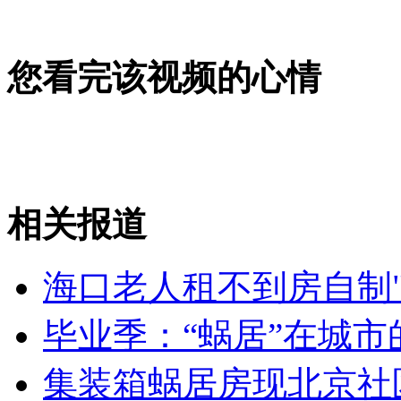
男教师逃离中小学 称无发展空间
您看完该视频的心情
山西运城恶犬咬伤多人 警民合力深夜将其击毙
女孩北京地铁殴打老人 痛下狠手拳打脚踢
相关报道
无痛分娩是否安全 医生回应
海口老人租不到房自制"
外交部：反对强权政治霸凌主义
毕业季：“蜗居”在城市
外交部：有关国家言论片面不公正
集装箱蜗居房现北京社