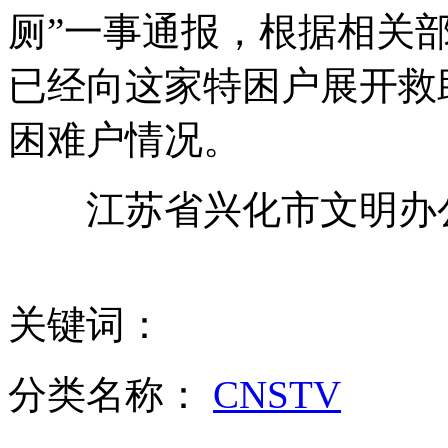
厕”一事通报，根据相关
性侵案开审 李宗瑞认错不认罪
已经向这家特困户展开救
困难户情况。
拍客：众人营救撞墙的酒驾男
江苏省兴化市文明办公
男子开奥迪盗窃 别墅被洗劫一空
关键词：
饭店铁笼囚禁宠物狗引爱狗人士不满
分类名称：
CNSTV