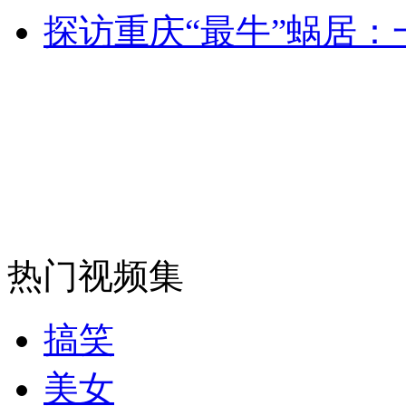
探访重庆“最牛”蜗居：
安徽一实载49人客车翻车
走！跟着总书记去植树
消防员救轻生者
花炮节热闹非凡
减压"枕头大战"
热门视频集
纽约上演“枕头大战”
搞笑
司机酒驾遇交警 急速倒车逃窜
美女