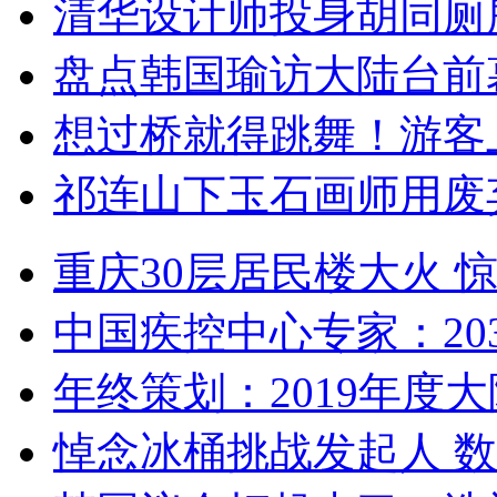
清华设计师投身胡同厕
盘点韩国瑜访大陆台前
想过桥就得跳舞！游客
祁连山下玉石画师用废
重庆30层居民楼大火
中国疾控中心专家：203
年终策划：2019年度大陆
悼念冰桶挑战发起人 数百