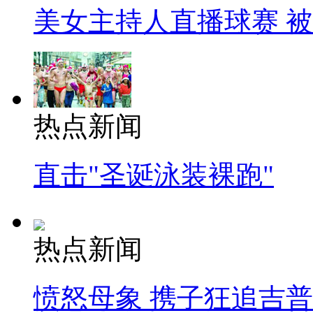
美女主持人直播球赛 
热点新闻
直击"圣诞泳装裸跑"
热点新闻
愤怒母象 携子狂追吉