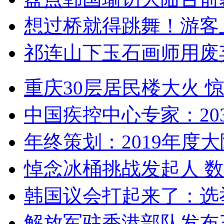
想过桥就得跳舞！游客
祁连山下玉石画师用废
重庆30层居民楼大火
中国疾控中心专家：203
年终策划：2019年度大陆
悼念冰桶挑战发起人 数百
韩国议会打起来了：选举
解放军驻香港部队发布三