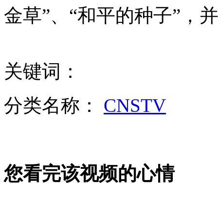
朝鲜坚称发射卫星出于科研目的
金草”、“和平的种子”，
山西运城恶犬咬伤多人 警民合力深夜将其击毙
关键词：
女孩北京地铁殴打老人 痛下狠手拳打脚踢
分类名称：
CNSTV
无痛分娩是否安全 医生回应
外交部：反对强权政治霸凌主义
您看完该视频的心情
外交部：有关国家言论片面不公正