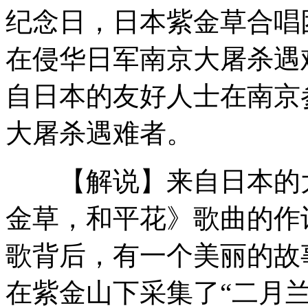
纪念日，日本紫金草合唱
朝鲜发射卫星 美日韩反应强烈
在侵华日军南京大屠杀遇
自日本的友好人士在南京
朝鲜突发卫星如何“漫天过海”
大屠杀遇难者。
【解说】来自日本的大
朝鲜卫星中心:技术成熟 胸有成竹
金草，和平花》歌曲的作
韩国民众指责政府“办事不力”
歌背后，有一个美丽的故
在紫金山下采集了“二月兰