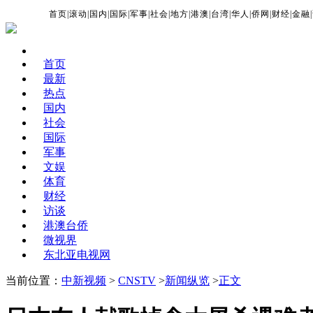
首页
|
滚动
|
国内
|
国际
|
军事
|
社会
|
地方
|
港澳
|
台湾
|
华人
|
侨网
|
财经
|
金融
|
首页
最新
热点
国内
社会
国际
军事
文娱
体育
财经
访谈
港澳台侨
微视界
东北亚电视网
当前位置：
中新视频
>
CNSTV
>
新闻纵览
>
正文