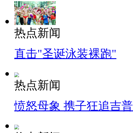
热点新闻
直击"圣诞泳装裸跑"
热点新闻
愤怒母象 携子狂追吉