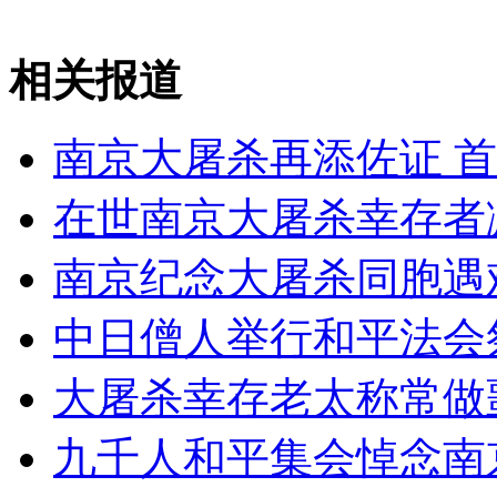
安徽一实载49人客车翻车
相关报道
南京大屠杀再添佐证 
走！跟着总书记去植树
在世南京大屠杀幸存者
消防员救轻生者
花炮节热闹非凡
减压"枕头大战"
南京纪念大屠杀同胞遇
中日僧人举行和平法会
纽约上演“枕头大战”
大屠杀幸存老太称常做
九千人和平集会悼念南
司机酒驾遇交警 急速倒车逃窜