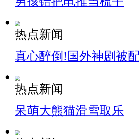
男孩错把电推当梳子
热点新闻
真心醉倒!国外神剧被
热点新闻
呆萌大熊猫滑雪取乐