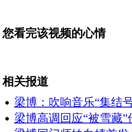
无痛分娩是否安全 医生回应
外交部：反对强权政治霸凌主义
您看完该视频的心情
外交部：有关国家言论片面不公正
安徽一实载49人客车翻车
相关报道
梁博：吹响音乐“集结
走！跟着总书记去植树
梁博高调回应“被雪藏”
消防员救轻生者
花炮节热闹非凡
减压"枕头大战"