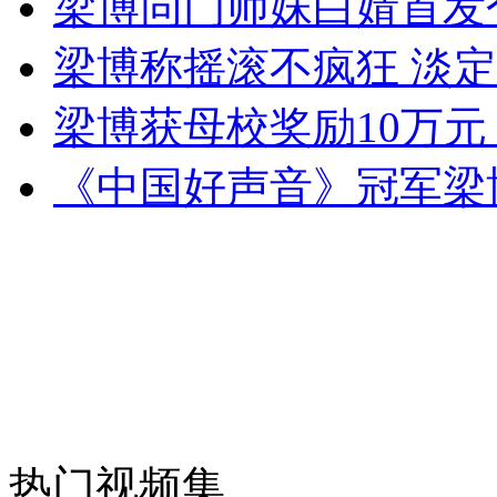
梁博同门师妹白婧首发
梁博称摇滚不疯狂 淡定
梁博获母校奖励10万元
纽约上演“枕头大战”
《中国好声音》冠军梁
司机酒驾遇交警 急速倒车逃窜
热门视频集