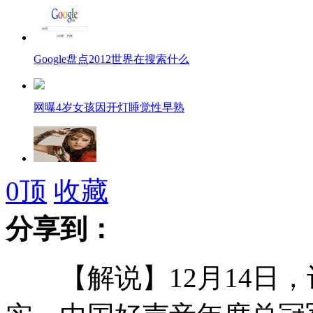
Google盘点2012世界在搜索什么
网曝4岁女孩因开灯睡觉性早熟
印度富家女携穷男友私奔遭哥哥斩首
0
顶
收藏
分享到：
"托举哥"救人时所穿T恤收入博物馆
【解说】12月14日，
英受害女护士被证实先割腕后上吊