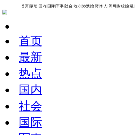
首页
|
滚动
|
国内
|
国际
|
军事
|
社会
|
地方
|
港澳
|
台湾
|
华人
|
侨网
|
财经
|
金融
|
首页
最新
热点
国内
社会
国际