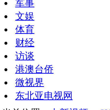
军事
文娱
体育
财经
访谈
港澳台侨
微视界
东北亚电视网