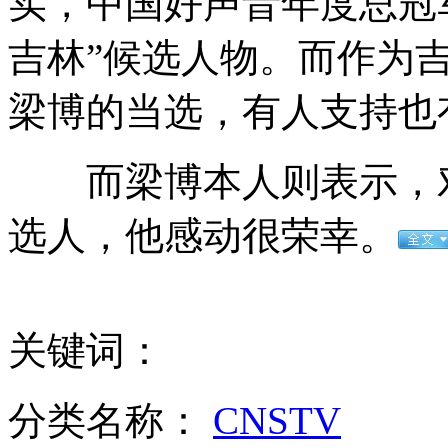
实，中国好声音年度总冠军
iPhone5上市 北京苹果店遭人砸玻璃
吉林”候选人物。而作为
梁博的当选，有人支持也
男子做家务误将熨斗当电话被烫伤
而梁博本人则表示，对
选人，他感动很荣幸。
文科状元辞职回老家种菜年入千万
山西运城恶犬咬伤多人 警民合力深夜将其击毙
关键词：
女孩北京地铁殴打老人 痛下狠手拳打脚踢
分类名称：
CNSTV