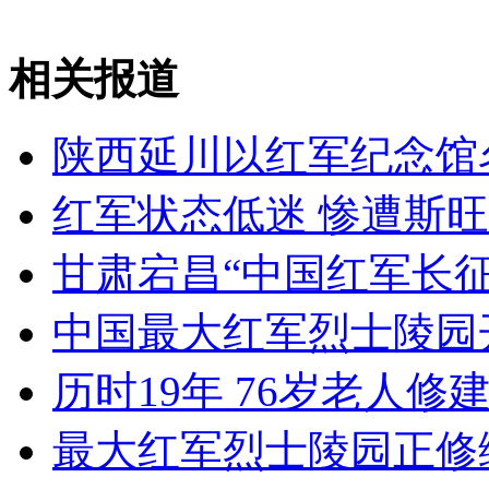
安徽一实载49人客车翻车
相关报道
陕西延川以红军纪念馆
走！跟着总书记去植树
红军状态低迷 惨遭斯
消防员救轻生者
花炮节热闹非凡
减压"枕头大战"
甘肃宕昌“中国红军长
中国最大红军烈士陵园开
纽约上演“枕头大战”
历时19年 76岁老人
最大红军烈士陵园正修
司机酒驾遇交警 急速倒车逃窜