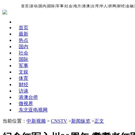
首页
|
滚动
|
国内
|
国际
|
军事
|
社会
|
地方
|
港澳
|
台湾
|
华人
|
侨网
|
财经
|
金融
|
首页
最新
热点
国内
社会
国际
军事
文娱
体育
财经
访谈
港澳台侨
微视界
东北亚电视网
当前位置：
中新视频
>
CNSTV
>
新闻纵览
>
正文