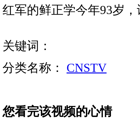
老板迷信属相招员工全属猪被指违法
红军的鲜正学今年93岁
山西运城恶犬咬伤多人 警民合力深夜将其击毙
关键词：
女孩北京地铁殴打老人 痛下狠手拳打脚踢
分类名称：
CNSTV
无痛分娩是否安全 医生回应
外交部：反对强权政治霸凌主义
您看完该视频的心情
外交部：有关国家言论片面不公正