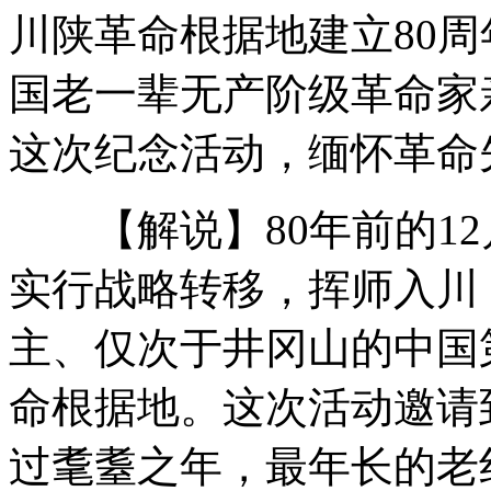
川陕革命根据地建立80
王宝强给范冰冰推油 妻子监督
国老一辈无产阶级革命家亲
这次纪念活动，缅怀革命
拍客：北京地铁现“撒尿哥”地铁站淡定撒尿
【解说】80年前的12
实行战略转移，挥师入川，
盘点2012微博圈最热门的事儿
主、仅次于井冈山的中国
孙杨拒绝拍照抢相机被指耍大牌
命根据地。这次活动邀请
过耄耋之年，最年长的老红