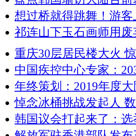
想过桥就得跳舞！游客
祁连山下玉石画师用废
重庆30层居民楼大火
中国疾控中心专家：203
年终策划：2019年度大陆
悼念冰桶挑战发起人 数百
韩国议会打起来了：选举
解放军驻香港部队发布三