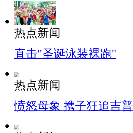
热点新闻
直击"圣诞泳装裸跑"
热点新闻
愤怒母象 携子狂追吉