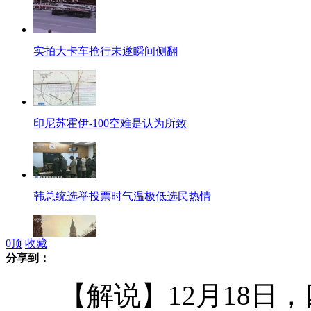
实拍大卡车抢行未遂瞬间侧翻
印尼苏霍伊-100空难是认为所致
韩总统选举投票时气温极低选民热情
0
顶
收藏
分享到：
俄零下40度 200人取暖不慎丧生
【解说】12月18日，