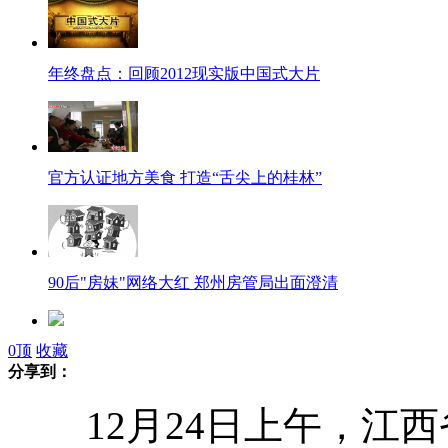
年终盘点：回顾2012现实版中国式大片
官方认证地方美食 打造“舌尖上的桂林”
90后"房妹"网络大红 郑州房管局出面澄清
0
顶
收藏
央行发行辽宁舰金银纪念币
分享到：
12月24日上午，江西
19岁代课女教师举债坚守三人学校