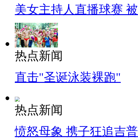
美女主持人直播球赛 
热点新闻
直击"圣诞泳装裸跑"
热点新闻
愤怒母象 携子狂追吉