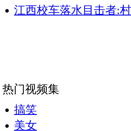
消防员救轻生者
花炮节热闹非凡
减压"枕头大战"
江西校车落水目击者:
纽约上演“枕头大战”
司机酒驾遇交警 急速倒车逃窜
热门视频集
搞笑
美女