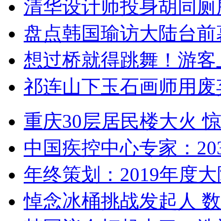
清华设计师投身胡同厕
盘点韩国瑜访大陆台前
想过桥就得跳舞！游客
祁连山下玉石画师用废
重庆30层居民楼大火
中国疾控中心专家：203
年终策划：2019年度大陆
悼念冰桶挑战发起人 数百