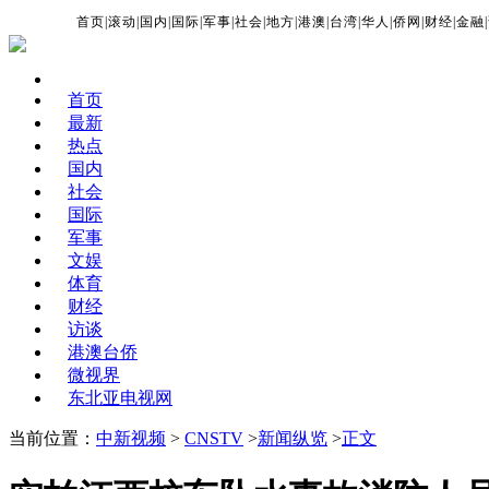
首页
|
滚动
|
国内
|
国际
|
军事
|
社会
|
地方
|
港澳
|
台湾
|
华人
|
侨网
|
财经
|
金融
|
首页
最新
热点
国内
社会
国际
军事
文娱
体育
财经
访谈
港澳台侨
微视界
东北亚电视网
当前位置：
中新视频
>
CNSTV
>
新闻纵览
>
正文