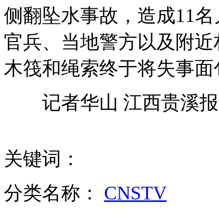
侧翻坠水事故，造成11
美国犹他州为教师讲授枪支使用
官兵、当地警方以及附近
世界最大最臭的花在巴西盛开
木筏和绳索终于将失事面
"彩虹家庭"4兄妹3种不同肤色
记者华山 江西贵溪报
网曝韩女星嫌吴秀波老拒合作
关键词：
山西运城恶犬咬伤多人 警民合力深夜将其击毙
分类名称：
CNSTV
女孩北京地铁殴打老人 痛下狠手拳打脚踢