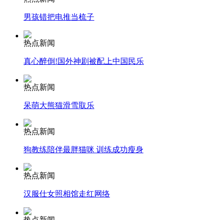
纽约上演“枕头大战”
男孩错把电推当梳子
热点新闻
司机酒驾遇交警 急速倒车逃窜
真心醉倒!国外神剧被配上中国民乐
热点新闻
呆萌大熊猫滑雪取乐
热点新闻
狗教练陪伴最胖猫咪 训练成功瘦身
热点新闻
汉服仕女照相馆走红网络
热点新闻