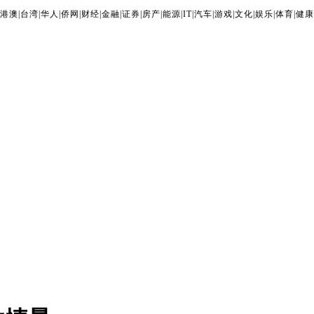
港澳
|
台湾
|
华人
|
侨网
|
财经
|
金融
|
证券
|
房产
|
能源
|
IT
|
汽车
|
游戏
|
文化
|
娱乐
|
体育
|
健康