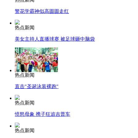
警花学霸神似高圆圆走红
热点新闻
美女主持人直播球赛 被足球砸中脑袋
热点新闻
直击"圣诞泳装裸跑"
热点新闻
愤怒母象 携子狂追吉普车
热点新闻