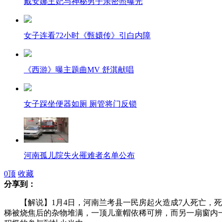
戴安娜王妃与神秘男子亲密照曝光
女子连看72小时《甄嬛传》引白内障
《西游》曝主题曲MV 舒淇献唱
女子踩坐便器如厕 厕管将门反锁
河南孤儿院失火罹难者名单公布
0
顶
收藏
分享到：
采血点倒卖献血证 3千元几天可取证
【解说】1月4日，河南兰考县一民房起火造成7人死亡，死
梯被烧焦后的杂物堆满，一顶儿童帽依稀可辨，而另一扇窗内