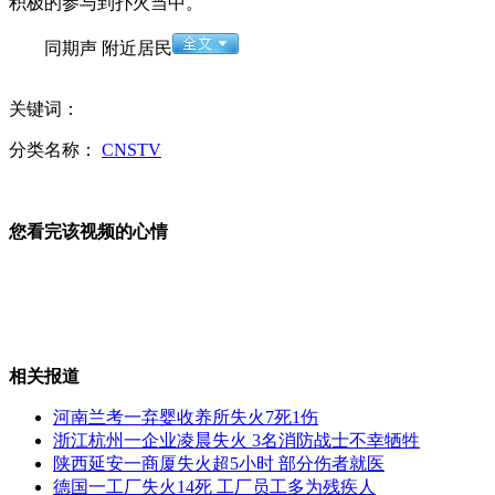
积极的参与到扑火当中。
AC米兰官方宣布昔日金童帕托离队
同期声 附近居民
郑州90后“房妹”父亲被立案查处
关键词：
分类名称：
CNSTV
外国牛人用真刀在手机玩切水果游戏
您看完该视频的心情
山西运城恶犬咬伤多人 警民合力深夜将其击毙
女孩北京地铁殴打老人 痛下狠手拳打脚踢
相关报道
河南兰考一弃婴收养所失火7死1伤
无痛分娩是否安全 医生回应
浙江杭州一企业凌晨失火 3名消防战士不幸牺牲
陕西延安一商厦失火超5小时 部分伤者就医
德国一工厂失火14死 工厂员工多为残疾人