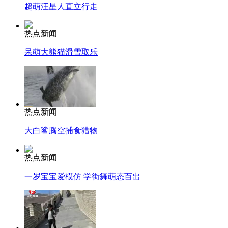
超萌汪星人直立行走
热点新闻
呆萌大熊猫滑雪取乐
热点新闻
大白鲨腾空捕食猎物
热点新闻
一岁宝宝爱模仿 学街舞萌态百出