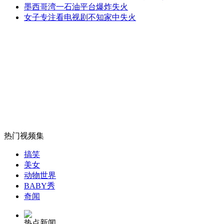
外交部：反对强权政治霸凌主义
墨西哥湾一石油平台爆炸失火
女子专注看电视剧不知家中失火
外交部：有关国家言论片面不公正
安徽一实载49人客车翻车
热门视频集
走！跟着总书记去植树
搞笑
美女
动物世界
消防员救轻生者
花炮节热闹非凡
减压"枕头大战"
BABY秀
奇闻
热点新闻