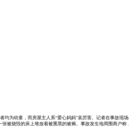
者均为幼童，而房屋主人系“爱心妈妈”袁厉害。记者在事故现
一张被烧毁的床上堆放着被熏黑的被褥。事故发生地周围商户称