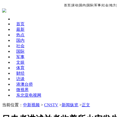
首页
|
滚动
|
国内
|
国际
|
军事
|
社会
|
地方
|
首页
最新
热点
国内
社会
国际
军事
文娱
体育
财经
访谈
港澳台侨
微视界
东北亚电视网
当前位置：
中新视频
>
CNSTV
>
新闻纵览
>
正文