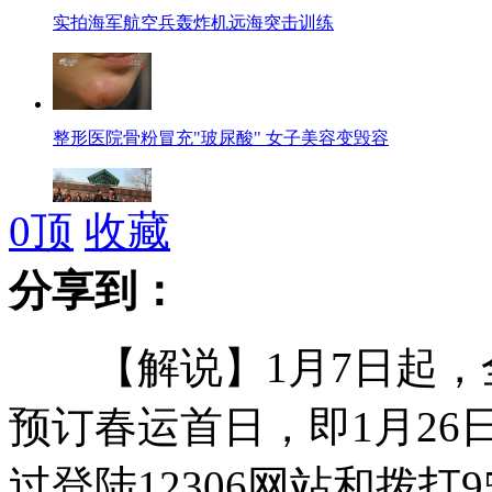
实拍海军航空兵轰炸机远海突击训练
整形医院骨粉冒充"玻尿酸" 女子美容变毁容
0
顶
收藏
拍客：国足队员佩戴红领巾 参加校园行活动
分享到：
【解说】1月7日起，
拍客：28层高楼险成“楼倒倒”危及学生
预订春运首日，即1月2
过登陆12306网站和拨打9
日媒称安倍欲设机构研究修改日本"历史观"