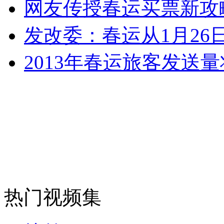
网友传授春运买票新攻
走！跟着总书记去植树
发改委：春运从1月26日
消防员救轻生者
花炮节热闹非凡
减压"枕头大战"
2013年春运旅客发送量
纽约上演“枕头大战”
司机酒驾遇交警 急速倒车逃窜
热门视频集