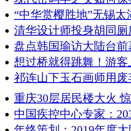
“中华赏樱胜地”无锡
清华设计师投身胡同厕
盘点韩国瑜访大陆台前
想过桥就得跳舞！游客
祁连山下玉石画师用废
重庆30层居民楼大火
中国疾控中心专家：203
年终策划：2019年度大陆