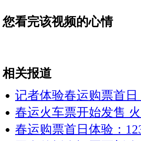
女孩北京地铁殴打老人 痛下狠手拳打脚踢
您看完该视频的心情
无痛分娩是否安全 医生回应
外交部：反对强权政治霸凌主义
相关报道
外交部：有关国家言论片面不公正
记者体验春运购票首日
安徽一实载49人客车翻车
春运火车票开始发售 
春运购票首日体验：123