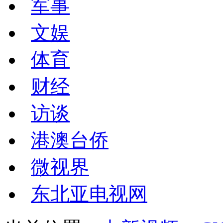
军事
文娱
体育
财经
访谈
港澳台侨
微视界
东北亚电视网