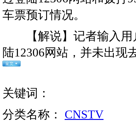
车票预订情况。
驾考难度加大 学费普涨4成
【解说】记者输入用户
陆12306网站，并未出
美新飞艇将首飞载重堪比"空中航母"
关键词：
我海监船编队今日继续巡航钓鱼岛
分类名称：
CNSTV
山西运城恶犬咬伤多人 警民合力深夜将其击毙