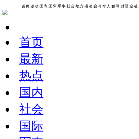
首页
|
滚动
|
国内
|
国际
|
军事
|
社会
|
地方
|
港澳
|
台湾
|
华人
|
侨网
|
财经
|
金融
|
首页
最新
热点
国内
社会
国际