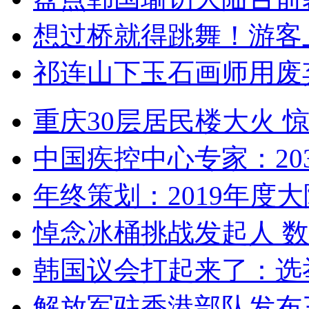
想过桥就得跳舞！游客
祁连山下玉石画师用废
重庆30层居民楼大火
中国疾控中心专家：203
年终策划：2019年度大陆
悼念冰桶挑战发起人 数百
韩国议会打起来了：选举
解放军驻香港部队发布三