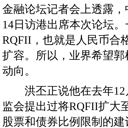
金融论坛记者会上透露，
最牛闪婚:陌生男女聊天3小时领证
14日访港出席本次论坛
RQFII，也就是人民币
网友调侃北京一大厦外形酷似"大肠"
扩容。所以，业界希望郭
动向。
中国首次发布肿瘤发病情况登记年报
洪丕正说他在去年12
山西运城恶犬咬伤多人 警民合力深夜将其击毙
监会提出过将RQFII扩
股票和债券比例限制的建
女孩北京地铁殴打老人 痛下狠手拳打脚踢