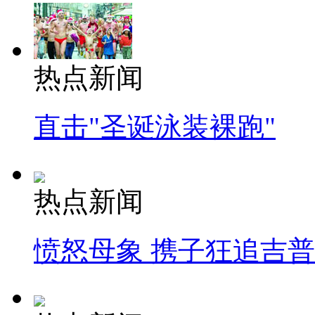
热点新闻
直击"圣诞泳装裸跑"
热点新闻
愤怒母象 携子狂追吉