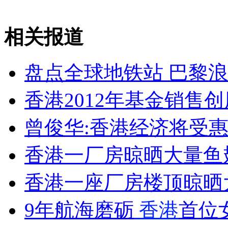
消防员救轻生者
花炮节热闹非凡
减压"枕头大战"
相关报道
盘点全球地铁站 巴黎
纽约上演“枕头大战”
香港2012年基金销售
司机酒驾遇交警 急速倒车逃窜
曾俊华:香港经济将受
香港一厂房晾晒大量鱼
香港一座厂房楼顶晾晒
9年航海磨砺
香港
首位