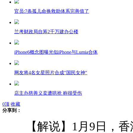
官员:7条孤儿命换救助体系完善值了
兰考财政局自筹2千万建办公楼
iPhone6概念图曝光似iPhone与Lumia合体
网友将4名女星照片合成"国民女神"
店主办慈善义卖遭哄抢 称很受伤
0
顶
收藏
分享到：
铁道部官员被搜巨额财物8个房产证
【解说】1月9日，香