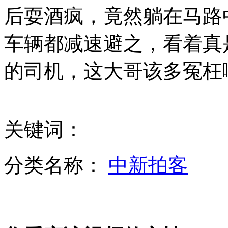
后耍酒疯，竟然躺在马路
拍客：深圳“二奶”公审“贪官”
车辆都减速避之，看着真
的司机，这大哥该多冤枉
艳星彭丹成甘肃政协委员 欲投资主旋律影视
关键词：
拍客：男子感情受挫爬地铁护栏触电身亡
分类名称：
中新拍客
北京出租司机:每月仅4天为自己挣钱