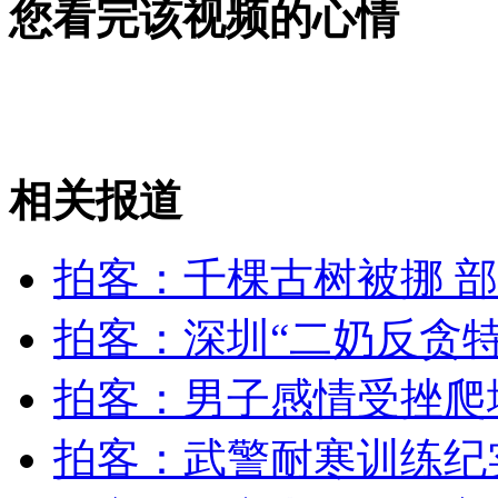
您看完该视频的心情
北京打车难 高峰时段集体不拉活
山西运城恶犬咬伤多人 警民合力深夜将其击毙
相关报道
女孩北京地铁殴打老人 痛下狠手拳打脚踢
拍客：千棵古树被挪 
无痛分娩是否安全 医生回应
拍客：深圳“二奶反贪特
外交部：反对强权政治霸凌主义
拍客：男子感情受挫爬
外交部：有关国家言论片面不公正
拍客：武警耐寒训练纪