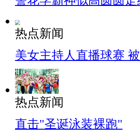
警花学霸神似高圆圆走
热点新闻
美女主持人直播球赛 
热点新闻
直击"圣诞泳装裸跑"