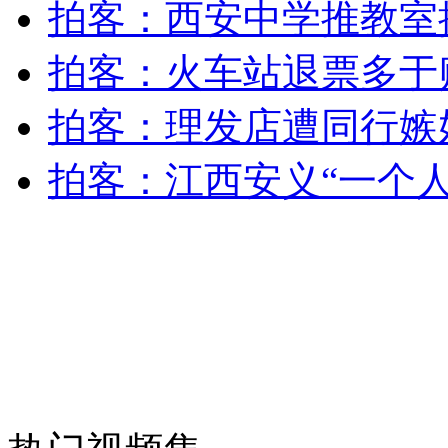
拍客：西安中学推教室操
安徽一实载49人客车翻车
拍客：火车站退票多于
拍客：理发店遭同行嫉
走！跟着总书记去植树
拍客：江西安义“一个人
消防员救轻生者
花炮节热闹非凡
减压"枕头大战"
纽约上演“枕头大战”
司机酒驾遇交警 急速倒车逃窜