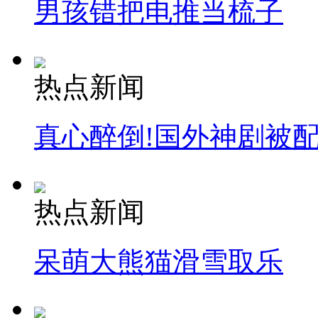
男孩错把电推当梳子
热点新闻
真心醉倒!国外神剧被
热点新闻
呆萌大熊猫滑雪取乐