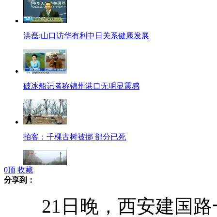
洪磊:山口访华有利中日关系健康发展
破冰船记者称锦州港口无明显震感
拍客：千棵古树被挪 部分已死
0
顶
收藏
分享到：
北京再发雾霾黄色预警 比同期偏多
21日晚，西安建国路一