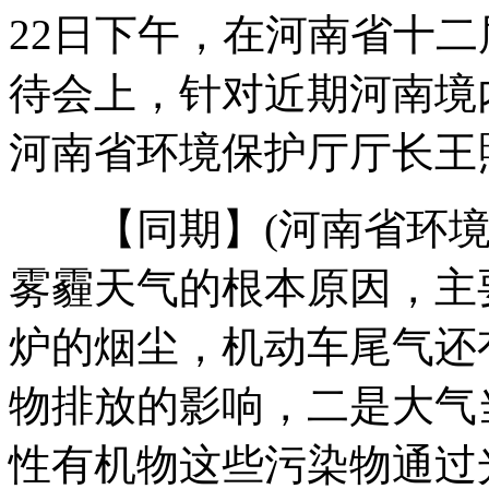
22日下午，在河南省十
浙江一栋楼房横跨桥上被要求整改
待会上，针对近期河南境
河南省环境保护厅厅长王
实拍虐童教师抽凳子致孩子反复摔倒
【同期】(河南省环境保
雾霾天气的根本原因，主
实拍深圳醉酒男子殴打民警口出狂言
炉的烟尘，机动车尾气还
成都"最囧公交站":站名贴在扫把上
物排放的影响，二是大气
性有机物这些污染物通过