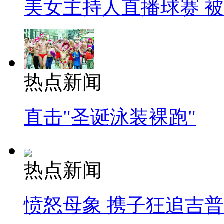
美女主持人直播球赛 
热点新闻
直击"圣诞泳装裸跑"
热点新闻
愤怒母象 携子狂追吉