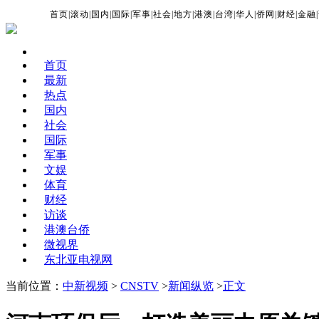
首页
|
滚动
|
国内
|
国际
|
军事
|
社会
|
地方
|
港澳
|
台湾
|
华人
|
侨网
|
财经
|
金融
|
首页
最新
热点
国内
社会
国际
军事
文娱
体育
财经
访谈
港澳台侨
微视界
东北亚电视网
当前位置：
中新视频
>
CNSTV
>
新闻纵览
>
正文