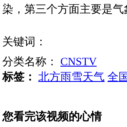
果农卖苹果 2小时收18张百元假钞
染，第三个方面主要是气
山西运城恶犬咬伤多人 警民合力深夜将其击毙
关键词：
女孩北京地铁殴打老人 痛下狠手拳打脚踢
分类名称：
CNSTV
无痛分娩是否安全 医生回应
标签：
北方雨雪天气
全
外交部：反对强权政治霸凌主义
外交部：有关国家言论片面不公正
您看完该视频的心情