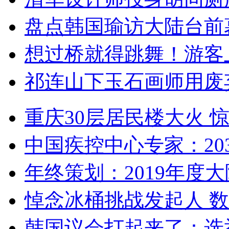
盘点韩国瑜访大陆台前
想过桥就得跳舞！游客
祁连山下玉石画师用废
重庆30层居民楼大火
中国疾控中心专家：203
年终策划：2019年度大陆
悼念冰桶挑战发起人 数百
韩国议会打起来了：选举