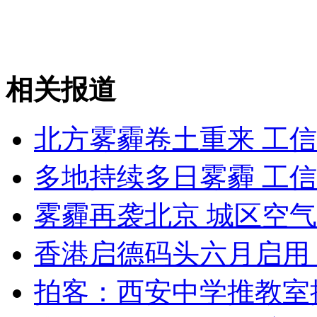
安徽一实载49人客车翻车
相关报道
走！跟着总书记去植树
北方雾霾卷土重来 工
消防员救轻生者
花炮节热闹非凡
减压"枕头大战"
多地持续多日雾霾 工
雾霾再袭北京 城区空
纽约上演“枕头大战”
香港启德码头六月启用
拍客：西安中学推教室操
司机酒驾遇交警 急速倒车逃窜