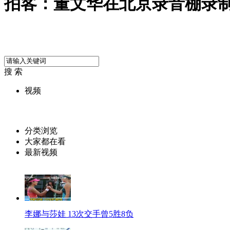
拍客：董文华在北京录音棚录
搜 索
视频
分类浏览
大家都在看
最新视频
李娜与莎娃 13次交手曾5胜8负