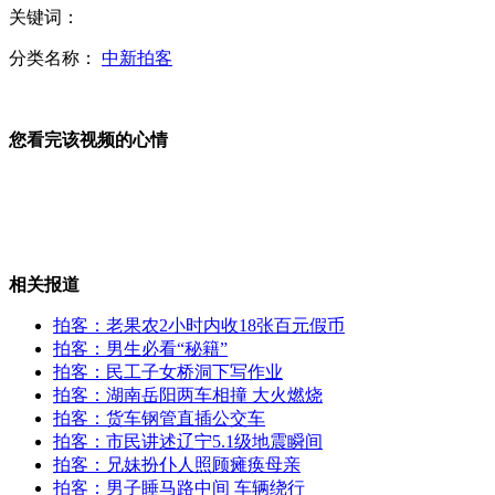
关键词：
浙江一栋楼房横跨桥上被要求整改
分类名称：
中新拍客
您看完该视频的心情
实拍虐童教师抽凳子致孩子反复摔倒
实拍深圳醉酒男子殴打民警口出狂言
相关报道
拍客：老果农2小时内收18张百元假币
拍客：男生必看“秘籍”
拍客：民工子女桥洞下写作业
成都"最囧公交站":站名贴在扫把上
拍客：湖南岳阳两车相撞 大火燃烧
拍客：货车钢管直插公交车
拍客：市民讲述辽宁5.1级地震瞬间
拍客：兄妹扮仆人照顾瘫痪母亲
拍客：男子睡马路中间 车辆绕行