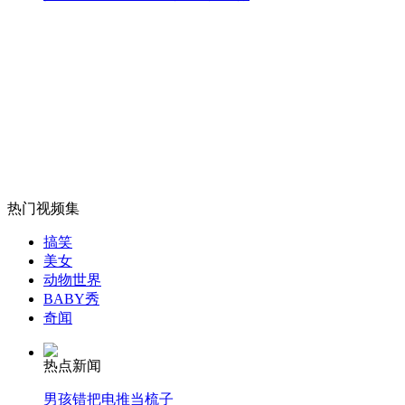
果农卖苹果 2小时收18张百元假钞
山西运城恶犬咬伤多人 警民合力深夜将其击毙
女孩北京地铁殴打老人 痛下狠手拳打脚踢
热门视频集
无痛分娩是否安全 医生回应
搞笑
美女
动物世界
外交部：反对强权政治霸凌主义
BABY秀
奇闻
外交部：有关国家言论片面不公正
热点新闻
男孩错把电推当梳子