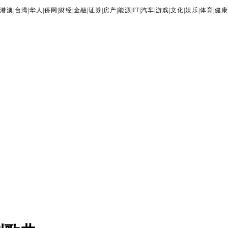
港澳
|
台湾
|
华人
|
侨网
|
财经
|
金融
|
证券
|
房产
|
能源
|
IT
|
汽车
|
游戏
|
文化
|
娱乐
|
体育
|
健康