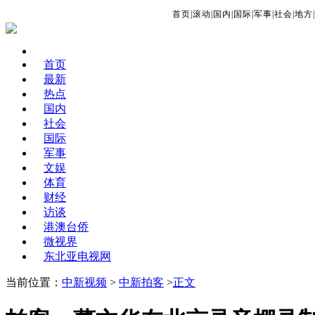
首页
|
滚动
|
国内
|
国际
|
军事
|
社会
|
地方
|
首页
最新
热点
国内
社会
国际
军事
文娱
体育
财经
访谈
港澳台侨
微视界
东北亚电视网
当前位置：
中新视频
>
中新拍客
>
正文