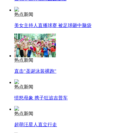
热点新闻
美女主持人直播球赛 被足球砸中脑袋
热点新闻
直击"圣诞泳装裸跑"
热点新闻
愤怒母象 携子狂追吉普车
热点新闻
超萌汪星人直立行走