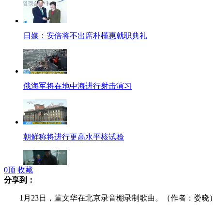
日媒：安倍将不出席朴槿惠就职典礼
俄海军将在地中海进行射击演习
朝鲜称将进行更高水平核试验
0
顶
收藏
分享到：
拍客：老果农2小时内收18张百元假币
1月23日，董文华在北京录音棚录制歌曲。（作者：娄晓）