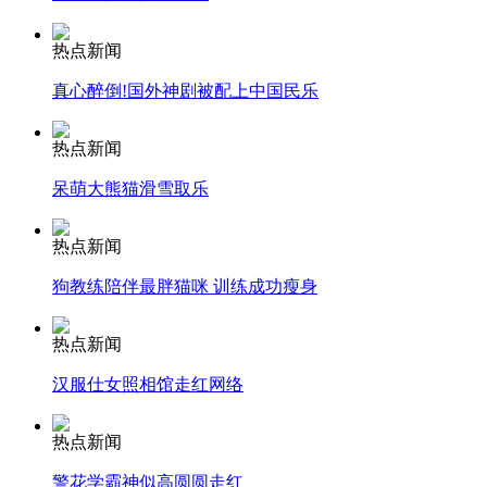
热点新闻
安徽一实载49人客车翻车
真心醉倒!国外神剧被配上中国民乐
热点新闻
走！跟着总书记去植树
呆萌大熊猫滑雪取乐
热点新闻
消防员救轻生者
花炮节热闹非凡
减压"枕头大战"
狗教练陪伴最胖猫咪 训练成功瘦身
热点新闻
纽约上演“枕头大战”
汉服仕女照相馆走红网络
热点新闻
司机酒驾遇交警 急速倒车逃窜
警花学霸神似高圆圆走红