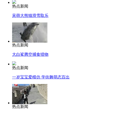
热点新闻
呆萌大熊猫滑雪取乐
热点新闻
大白鲨腾空捕食猎物
热点新闻
一岁宝宝爱模仿 学街舞萌态百出
热点新闻