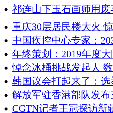
祁连山下玉石画师用废
重庆30层居民楼大火
中国疾控中心专家：203
年终策划：2019年度大陆
悼念冰桶挑战发起人 数百
韩国议会打起来了：选举
解放军驻香港部队发布三
CGTN记者王冠探访新疆