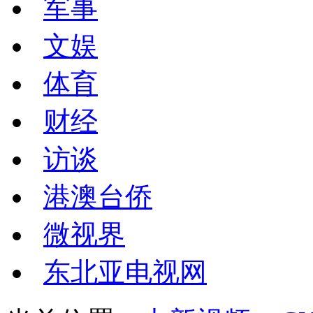
军事
文娱
体育
财经
访谈
港澳台侨
微视界
东北亚电视网