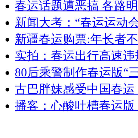
走！跟着总书记去植树
春运话题遭恶搞 各路
新闻大考：“春运运动
消防员救轻生者
花炮节热闹非凡
减压"枕头大战"
新疆春运购票:年长者
实拍：春运出行高速违
纽约上演“枕头大战”
80后乘警制作春运版“
司机酒驾遇交警 急速倒车逃窜
古巴胖妹感受中国春运 
播客：心酸吐槽春运版