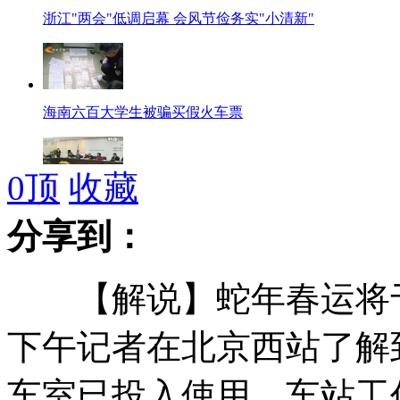
浙江"两会"低调启幕 会风节俭务实"小清新"
海南六百大学生被骗买假火车票
0
顶
收藏
韩国总统朴槿惠将派代表团访美
分享到：
【解说】蛇年春运将于1
毛阿敏个唱遭那英"砸场"
下午记者在北京西站了解
车室已投入使用，车站工
海豚被困 主动向潜水员求助