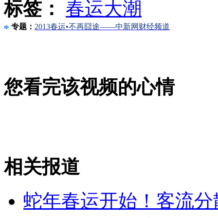
标签：
春运大潮
女孩北京地铁殴打老人 痛下狠手拳打脚踢
专题：
2013春运•不再囧途——中新网财经频道
无痛分娩是否安全 医生回应
您看完该视频的心情
外交部：反对强权政治霸凌主义
外交部：有关国家言论片面不公正
相关报道
安徽一实载49人客车翻车
蛇年春运开始！客流分