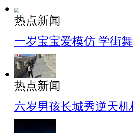
热点新闻
一岁宝宝爱模仿 学街
热点新闻
六岁男孩长城秀逆天机