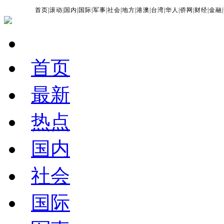
首页
|
滚动
|
国内
|
国际
|
军事
|
社会
|
地方
|
港澳
|
台湾
|
华人
|
侨网
|
财经
|
金融
|
首页
最新
热点
国内
社会
国际