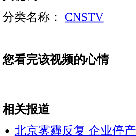
走！跟着总书记去植树
分类名称：
CNSTV
消防员救轻生者
花炮节热闹非凡
减压"枕头大战"
您看完该视频的心情
纽约上演“枕头大战”
司机酒驾遇交警 急速倒车逃窜
相关报道
北京雾霾反复 企业停