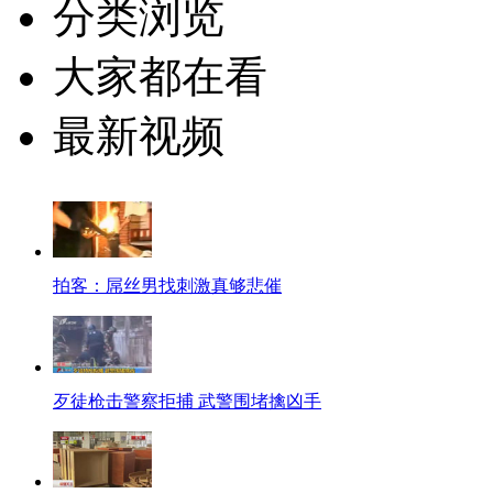
分类浏览
大家都在看
最新视频
拍客：屌丝男找刺激真够悲催
歹徒枪击警察拒捕 武警围堵擒凶手