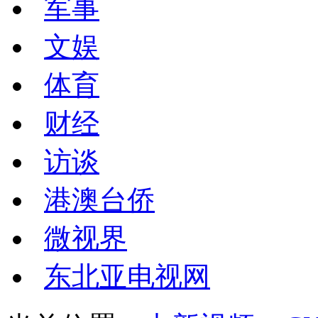
军事
文娱
体育
财经
访谈
港澳台侨
微视界
东北亚电视网