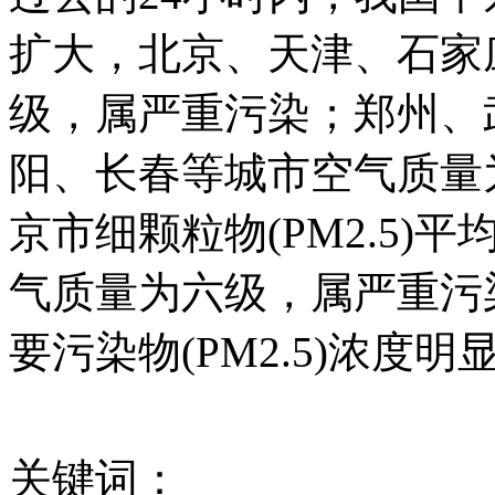
女孩北京地铁殴打老人 痛下狠手拳打脚踢
扩大，北京、天津、石家
级，属严重污染；郑州、
无痛分娩是否安全 医生回应
阳、长春等城市空气质量
外交部：反对强权政治霸凌主义
京市细颗粒物(PM2.5)
外交部：有关国家言论片面不公正
气质量为六级，属严重污
要污染物(PM2.5)浓度
安徽一实载49人客车翻车
关键词：