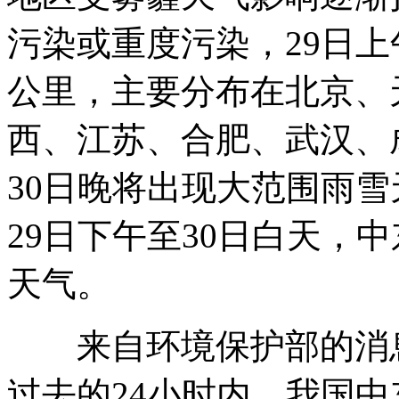
污染或重度污染，29日上
公里，主要分布在北京、
拍客：女童楼下玩耍 命丧车轮下
西、江苏、合肥、武汉、
30日晚将出现大范围雨
猫咪听歌 尾巴摇摆来伴奏
29日下午至30日白天，
"北海救101"轮正式下线 为春运护航
天气。
山西运城恶犬咬伤多人 警民合力深夜将其击毙
来自环境保护部的消息说
过去的24小时内，我国