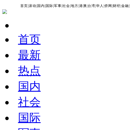
首页
|
滚动
|
国内
|
国际
|
军事
|
社会
|
地方
|
港澳
|
台湾
|
华人
|
侨网
|
财经
|
金融
|
首页
最新
热点
国内
社会
国际