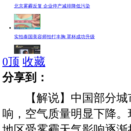
北京雾霾反复 企业停产减排降低污染
实拍泰国美容师拍打丰胸 罩杯成功升级
0
顶
收藏
德罗巴将离开申花转会土耳其豪门
分享到：
【解说】中国部分城市
周星驰电影女主角频成话题
响，空气质量明显下降。
地区受雾霾天气影响逐渐
台湾春节出游掀热潮