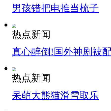
男孩错把电推当梳子
热点新闻
真心醉倒!国外神剧被
热点新闻
呆萌大熊猫滑雪取乐