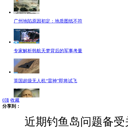
广州地陷原因初定：地质图纸不符
专家解析韩航天梦背后的军事考量
英国超级无人机“雷神”即将试飞
0
顶
收藏
分享到：
以色列前总理沙龙昏迷7年恢复意识
近期钓鱼岛问题备受关