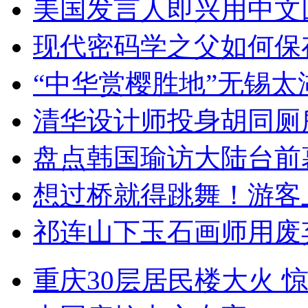
美国发言人即兴用中文
现代密码学之父如何保
“中华赏樱胜地”无锡
清华设计师投身胡同厕
盘点韩国瑜访大陆台前
想过桥就得跳舞！游客
祁连山下玉石画师用废
重庆30层居民楼大火