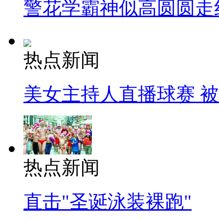
警花学霸神似高圆圆走
热点新闻
美女主持人直播球赛 
热点新闻
直击"圣诞泳装裸跑"