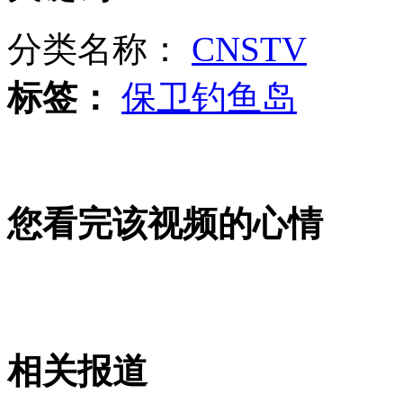
分类名称：
CNSTV
女孩北京地铁殴打老人 痛下狠手拳打脚踢
标签：
保卫钓鱼岛
无痛分娩是否安全 医生回应
外交部：反对强权政治霸凌主义
您看完该视频的心情
外交部：有关国家言论片面不公正
安徽一实载49人客车翻车
相关报道