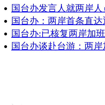
走！跟着总书记去植树
国台办发言人就两岸人
国台办：两岸首条直达通
消防员救轻生者
花炮节热闹非凡
减压"枕头大战"
国台办:已核复两岸加班
国台办谈赴台游：两岸
纽约上演“枕头大战”
司机酒驾遇交警 急速倒车逃窜