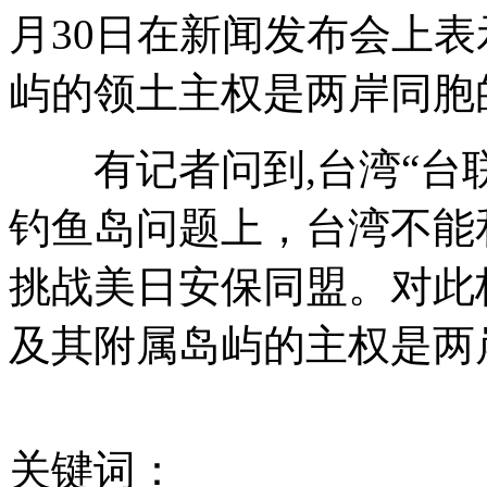
上海气象局员工镜头前玩三国杀 遭网友调侃
月30日在新闻发布会上
屿的领土主权是两岸同胞
央视春晚 彩排"背后"的那些事儿
有记者问到,台湾“台联
男子裹76公斤头巾四处宣传和平
钓鱼岛问题上，台湾不能
男子网购芝士面粉收到整箱智能手机
挑战美日安保同盟。对此
及其附属岛屿的主权是两
基层干部吐露：饭局就是机会
山西运城恶犬咬伤多人 警民合力深夜将其击毙
关键词：