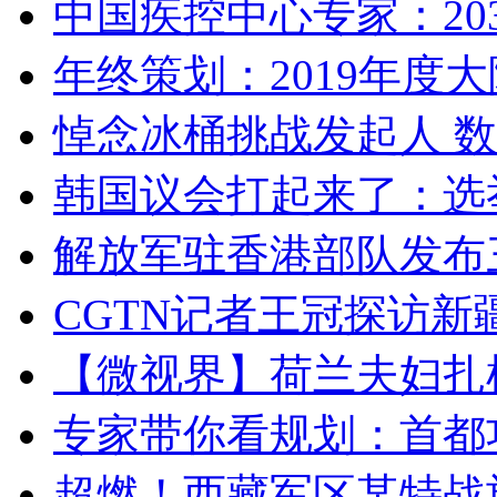
中国疾控中心专家：203
年终策划：2019年度大陆
悼念冰桶挑战发起人 数百
韩国议会打起来了：选举
解放军驻香港部队发布三
CGTN记者王冠探访新疆
【微视界】荷兰夫妇扎根青
专家带你看规划：首都功
超燃！西藏军区某特战