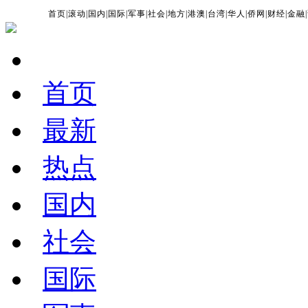
首页
|
滚动
|
国内
|
国际
|
军事
|
社会
|
地方
|
港澳
|
台湾
|
华人
|
侨网
|
财经
|
金融
|
首页
最新
热点
国内
社会
国际