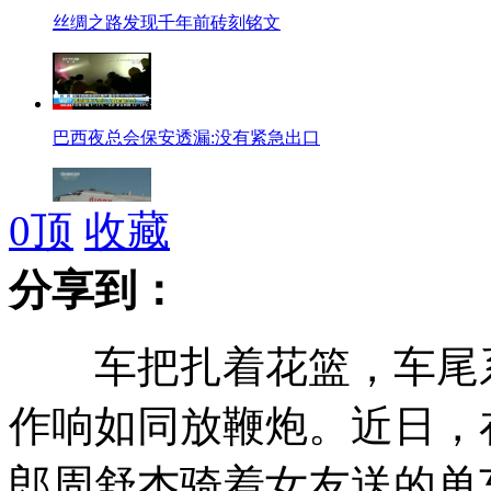
丝绸之路发现千年前砖刻铭文
巴西夜总会保安透漏:没有紧急出口
0
顶
收藏
外媒推测中国正在研发歼轰7战机
分享到：
车把扎着花篮，车尾系
日本三政要访华体现安倍内阁对钓岛策略转变
作响如同放鞭炮。近日，
郎周舒杰骑着女友送的单
安倍施政演讲惜字如金 大幅“缩水”