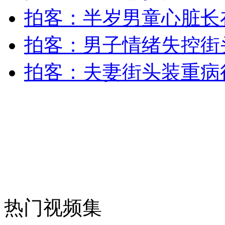
走！跟着总书记去植树
拍客：半岁男童心脏长
消防员救轻生者
花炮节热闹非凡
减压"枕头大战"
拍客：男子情绪失控街
拍客：夫妻街头装重病
纽约上演“枕头大战”
司机酒驾遇交警 急速倒车逃窜
热门视频集