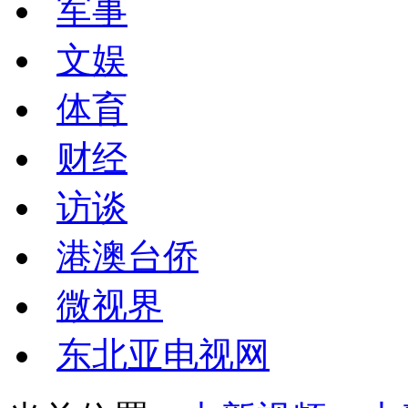
军事
文娱
体育
财经
访谈
港澳台侨
微视界
东北亚电视网