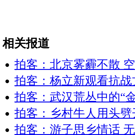
女孩北京地铁殴打老人 痛下狠手拳打脚踢
无痛分娩是否安全 医生回应
相关报道
外交部：反对强权政治霸凌主义
拍客：北京雾霾不散 
外交部：有关国家言论片面不公正
拍客：杨立新观看抗战
拍客：武汉荒丛中的“金
安徽一实载49人客车翻车
拍客：乡村牛人用头劈
拍客：游子思乡情话 