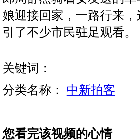
娘迎接回家，一路行来，
引了不少市民驻足观看。
中段反导拦截俱乐部门槛为何如此之高？
中国宣布反导成功 外媒称堪比原子弹实验
关键词：
分类名称：
中新拍客
专家：中段反导拦截比反卫星技术更难
山西运城恶犬咬伤多人 警民合力深夜将其击毙
您看完该视频的心情