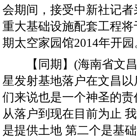
会期间，接受中新社记者
韩国首枚运载火箭"罗老"号发射初步成功
重大基础设施配套工程将
期太空家园馆2014年开园
郑州机场恢复航运 滞留旅客踏行程
【同期】(海南省文昌市
快嘴姐霸气反击家长"逼问"应对相亲
星发射基地落户在文昌以
重庆官员艳照爆料人曝警察对话内容
们来说也是一个神圣的责
山西两民警因"房姐"龚爱爱事件被刑拘
从落户到现在目前为止 
是提供土地 第二个是基
山西运城恶犬咬伤多人 警民合力深夜将其击毙