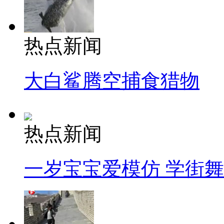
热点新闻
大白鲨腾空捕食猎物
热点新闻
一岁宝宝爱模仿 学街