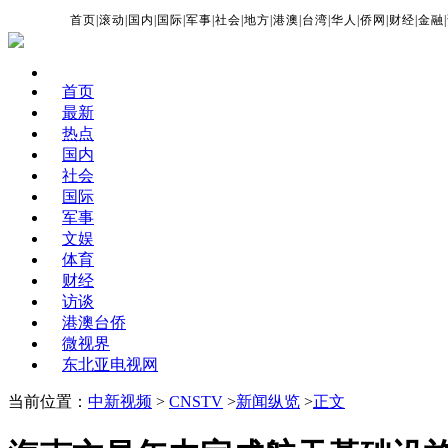
首页
|
滚动
|
国内
|
国际
|
军事
|
社会
|
地方
|
港澳
|
台湾
|
华人
|
侨网
|
财经
|
金融
|
首页
最新
热点
国内
社会
国际
军事
文娱
体育
财经
访谈
港澳台侨
微视界
东北亚电视网
当前位置：
中新视频
>
CNSTV
>
新闻纵览
>
正文