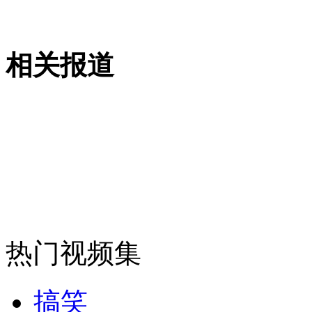
走！跟着总书记去植树
相关报道
消防员救轻生者
花炮节热闹非凡
减压"枕头大战"
纽约上演“枕头大战”
司机酒驾遇交警 急速倒车逃窜
热门视频集
搞笑