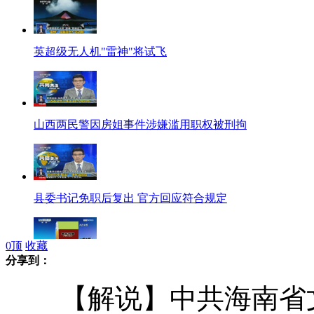
英超级无人机"雷神"将试飞
山西两民警因房姐事件涉嫌滥用职权被刑拘
县委书记免职后复出 官方回应符合规定
0
顶
收藏
分享到：
韩国罗老号运载火箭运载能力低 尚处起步阶段
【解说】中共海南省文