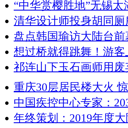
“中华赏樱胜地”无锡
清华设计师投身胡同厕
盘点韩国瑜访大陆台前
想过桥就得跳舞！游客
祁连山下玉石画师用废
重庆30层居民楼大火
中国疾控中心专家：203
年终策划：2019年度大陆