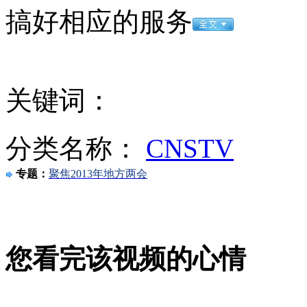
搞好相应的服务
女孩北京地铁殴打老人 痛下狠手拳打脚踢
关键词：
无痛分娩是否安全 医生回应
分类名称：
CNSTV
外交部：反对强权政治霸凌主义
专题：
聚焦2013年地方两会
外交部：有关国家言论片面不公正
您看完该视频的心情
安徽一实载49人客车翻车